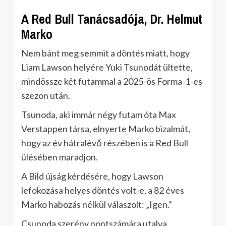
A Red Bull Tanácsadója, Dr. Helmut
Marko
Nem bánt meg semmit a döntés miatt, hogy
Liam Lawson helyére Yuki Tsunodát ültette,
mindössze két futammal a 2025-ös Forma-1-es
szezon után.
Tsunoda, aki immár négy futam óta Max
Verstappen társa, elnyerte Marko bizalmát,
hogy az év hátralévő részében is a Red Bull
ülésében maradjon.
A Bild újság kérdésére, hogy Lawson
lefokozása helyes döntés volt-e, a 82 éves
Marko habozás nélkül válaszolt: „Igen.”
Csunoda szerény pontszámára utalva