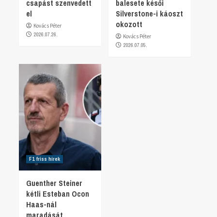
csapást szenvedett
balesete késői
el
Silverstone-i káoszt
okozott
Kovács Péter
2026.07.26.
Kovács Péter
2026.07.05.
F1 friss hírek
Guenther Steiner
kétli Esteban Ocon
Haas-nál
maradását