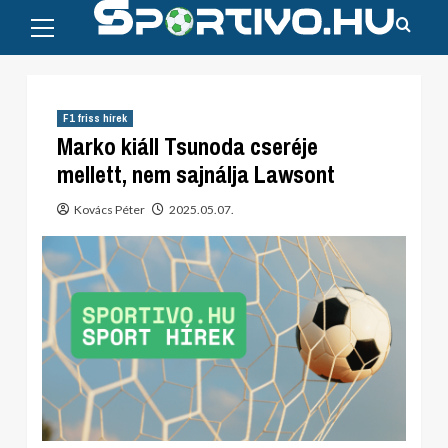
Primary
Skip
Menu
to
content
F1 friss hírek
Marko kiáll Tsunoda cseréje
mellett, nem sajnálja Lawsont
Kovács Péter
2025.05.07.