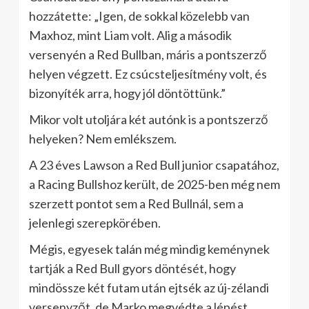
hozzátette: „Igen, de sokkal közelebb van
Maxhoz, mint Liam volt. Alig a második
versenyén a Red Bullban, máris a pontszerző
helyen végzett. Ez csúcsteljesítmény volt, és
bizonyíték arra, hogy jól döntöttünk.”
Mikor volt utoljára két autónk is a pontszerző
helyeken? Nem emlékszem.
A 23 éves Lawson a Red Bull junior csapatához,
a Racing Bullshoz került, de 2025-ben még nem
szerzett pontot sem a Red Bullnál, sem a
jelenlegi szerepkörében.
Mégis, egyesek talán még mindig keménynek
tartják a Red Bull gyors döntését, hogy
mindössze két futam után ejtsék az új-zélandi
versenyzőt, de Marko megvédte a lépést.