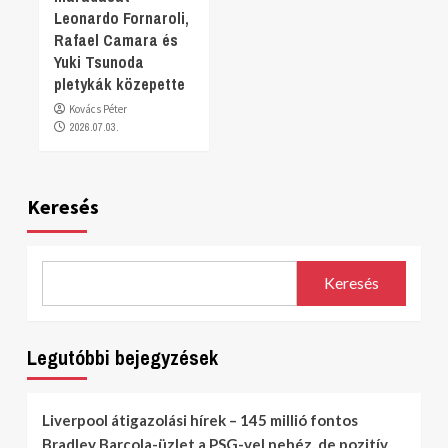
Leonardo Fornaroli,
Rafael Camara és
Yuki Tsunoda
pletykák közepette
Kovács Péter
2026.07.03.
Keresés
Keresés
Legutóbbi bejegyzések
Liverpool átigazolási hírek – 145 millió fontos
Bradley Barcola-üzlet a PSG-vel nehéz, de pozitív