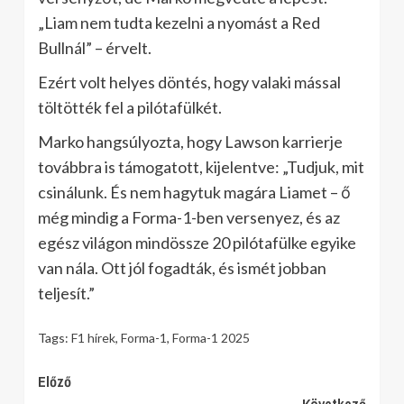
„Liam nem tudta kezelni a nyomást a Red
Bullnál” – érvelt.
Ezért volt helyes döntés, hogy valaki mással
töltötték fel a pilótafülkét.
Marko hangsúlyozta, hogy Lawson karrierje
továbbra is támogatott, kijelentve: „Tudjuk, mit
csinálunk. És nem hagytuk magára Liamet – ő
még mindig a Forma-1-ben versenyez, és az
egész világon mindössze 20 pilótafülke egyike
van nála. Ott jól fogadták, és ismét jobban
teljesít.”
Tags:
F1 hírek
,
Forma-1
,
Forma-1 2025
Continue
Előző
Következő