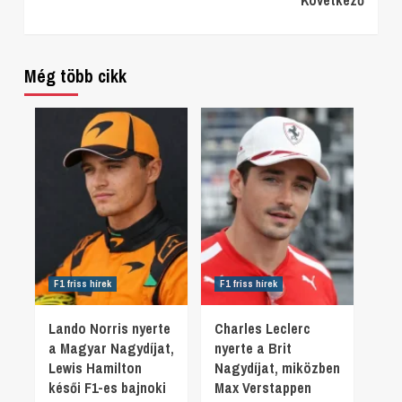
Reading
Még több cikk
F1 friss hírek
F1 friss hírek
Lando Norris nyerte
Charles Leclerc
a Magyar Nagydíjat,
nyerte a Brit
Lewis Hamilton
Nagydíjat, miközben
késői F1-es bajnoki
Max Verstappen