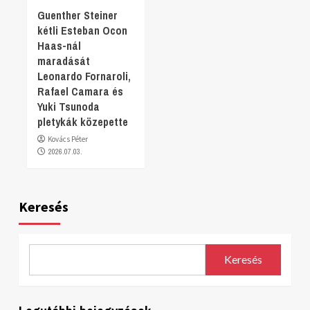
Guenther Steiner
kétli Esteban Ocon
Haas-nál
maradását
Leonardo Fornaroli,
Rafael Camara és
Yuki Tsunoda
pletykák közepette
Kovács Péter
2026.07.03.
Keresés
Keresés