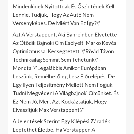
Mindenkinek Nyitottnak És Őszintének Kell
Lennie. Tudjuk, Hogy Az Autó Nem
Versenyképes. De Miért Van Ez Így?\”
Azt A Verstappent, Aki Bahreinben Elvetette
Az Ötödik Bajnoki Cím Esélyeit, Marko Kevés
Optimizmussal Kecsegtetett. \”Rövid Távon
Technikailag Semmit Sem Tehetünk\” –
Mondta. \”Legalábbis Amikor Európában
Leszünk, Remélhetőleg Lesz Előrelépés. De
Egy Ilyen Teljesítmény Mellett Nem Fogjuk
Tudni Megvédeni A Világbajnoki Címünket. És
Ez Nem Jó, Mert Azt Kockáztatjuk, Hogy
Elveszítjük Max Verstappent.\”
A Jelentések Szerint Egy Kilépési Záradék
Léptethet Életbe, Ha Verstappen A