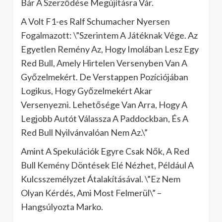
Bár A Szerződése Megújításra Vár.
A Volt F1-es Ralf Schumacher Nyersen
Fogalmazott: \”Szerintem A Játéknak Vége. Az
Egyetlen Remény Az, Hogy Imolában Lesz Egy
Red Bull, Amely Hirtelen Versenyben Van A
Győzelmekért. De Verstappen Pozíciójában
Logikus, Hogy Győzelmekért Akar
Versenyezni. Lehetősége Van Arra, Hogy A
Legjobb Autót Válassza A Paddockban, És A
Red Bull Nyilvánvalóan Nem Az.\”
Amint A Spekulációk Egyre Csak Nők, A Red
Bull Kemény Döntések Elé Nézhet, Például A
Kulcsszemélyzet Átalakításával. \”Ez Nem
Olyan Kérdés, Ami Most Felmerül\” –
Hangsúlyozta Marko.