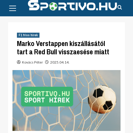
Primary
Skip
Menu
to
content
F1 friss hírek
Marko Verstappen kiszállásától
tart a Red Bull visszaesése miatt
Kovács Péter
2025.04.14.