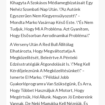
Kihagyta A Szokásos Médiamegbízatásait Egy
Nehéz Szombati Nap Után. \”Az Autónk
Egyszerűen Nem Kiegyensúlyozott\” –
Mondta Marko Vasárnap Késő Este. \”És Nem
Tudjuk, Hogy Mi A Probléma. Azt Gyanítom,
Hogy Elsősorban Aerodinamikai Probléma.\”
A Verseny Után A Red Bull Állítólag
Elhatározta, Hogy Megváltoztatja A
Megközelítését, Beleértve A Pénteki
Edzésstratégiák Átgondolását Is. \”Meg Kell
Kérdőjeleznünk A Megközelítésünket\” –
Ismerte El Marko. \”Például Jobb
Gyakorlóprogramra Van Szükségünk, És Arra,
Hogy Többet Használjuk A Motort, Hogy
Megértsük, Hol Állunk. Nagyon Jó Embereink
Vannak, De Neki Magukba Kell Nézniük, És