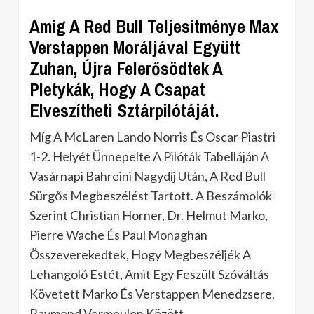
Amíg A Red Bull Teljesítménye Max
Verstappen Moráljával Együtt
Zuhan, Újra Felerősödtek A
Pletykák, Hogy A Csapat
Elveszítheti Sztárpilótáját.
Míg A McLaren Lando Norris És Oscar Piastri
1-2. Helyét Ünnepelte A Pilóták Tabelláján A
Vasárnapi Bahreini Nagydíj Után, A Red Bull
Sürgős Megbeszélést Tartott. A Beszámolók
Szerint Christian Horner, Dr. Helmut Marko,
Pierre Wache És Paul Monaghan
Összeverekedtek, Hogy Megbeszéljék A
Lehangoló Estét, Amit Egy Feszült Szóváltás
Követett Marko És Verstappen Menedzsere,
Raymond Vermeulen Között.