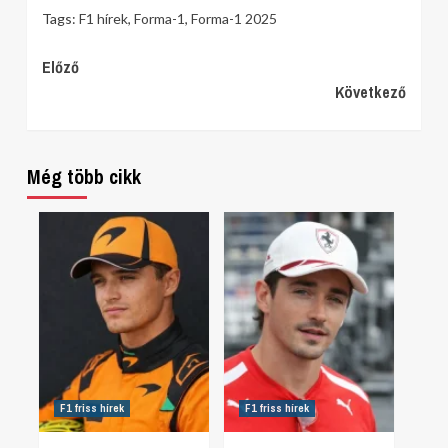
Tags:
F1 hírek
,
Forma-1
,
Forma-1 2025
Continue
Előző
Következő
Reading
Még több cikk
F1 friss hírek
F1 friss hírek