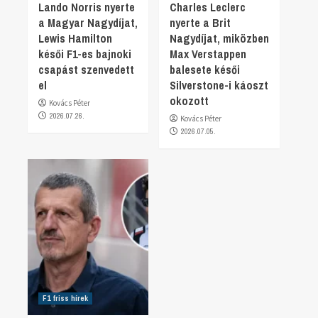
Lando Norris nyerte
Charles Leclerc
a Magyar Nagydíjat,
nyerte a Brit
Lewis Hamilton
Nagydíjat, miközben
késői F1-es bajnoki
Max Verstappen
csapást szenvedett
balesete késői
el
Silverstone-i káoszt
okozott
Kovács Péter
2026.07.26.
Kovács Péter
2026.07.05.
F1 friss hírek