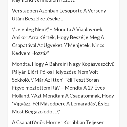
Verstappen Azonban Lesöpörte A Verseny
Utáni Beszélgetéseket.
\”Jelenleg Nem\” – Mondta A Viaplay-nek,
Amikor Arra Kérték, Hogy Beszélje Meg A
Csapatával Az Ügyeket. \”Menjetek. Nincs
Kedvem Hozzá.\”
Mondta, Hogy A Bahreini Nagy Kopásveszélyű
Pályán Elért P6-os Helyezése Nem Volt
Sokkoló. \”Már Az Itteni Téli Teszt Során
Figyelmeztettem Rá\” – Mondta A 27 Éves
Holland. \”Azt Mondtam A Csapatomnak, Hogy
‘Vigyázz, Fél Másodperc A Lemaradás’, És Ez
Most Beigazolódott.\”
A Csapatfőnök Horner Korábban Teljesen