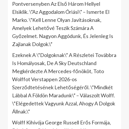
Pontversenyben Az Első Három Hellyel
Elsiklik. \”Az Aggodalom Óriási\” – Ismerte El
Marko. \”Kell Lenne Olyan Javításoknak,
Amelyek Lehetővé Teszik Számára A
Győzelmet. Nagyon Aggódunk, És Jelenleg Is
Zajlanak Dolgok.\”
Ezeknek A \”Dolgoknak\” A Részletei Továbbra
Is Homályosak, De A Sky Deutschland
Megkérdezte A Mercedes-főnököt, Toto
Wolffot Verstappen 2026-os
Szerződtetésének Lehetőségéről. \”Mindkét
Lábbal A Földön Maradunk\” – Válaszolt Wolff.
\”Elégedettek Vagyunk Azzal, Ahogy A Dolgok
Állnak.\”
Wolff Kihívója George Russell Erős Formája,