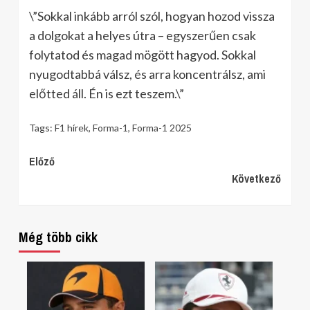
\”Sokkal inkább arról szól, hogyan hozod vissza
a dolgokat a helyes útra – egyszerűen csak
folytatod és magad mögött hagyod. Sokkal
nyugodtabbá válsz, és arra koncentrálsz, ami
előtted áll. Én is ezt teszem.\”
Tags:
F1 hírek
,
Forma-1
,
Forma-1 2025
Continue
Előző
Következő
Reading
Még több cikk