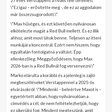
27 éves Verstappent a rivális felé terelheti.
\”Ez igaz – erősítette meg -, de ez az aggodalom
már összezsugorodott.\”
\”Max hűséges, és ezt követően nyilvánosan
elkötelezte magát a Red Bull mellett. És ez illik
ahhoz, amit most látok benne. Teljesen az itteni
munkájára koncentrál. Ezért nem hiszem, hogy
egyáltalán fontolgatná a váltást. Épp
ellenkezőleg. Meggyőződésem, hogy Max
2026-ban is a Red Bullnál fog versenyezni.\”
Marko elárulta a korábbi és a jelenleg is zajló
megbeszéléseket Verstappennel a 2025-ös
elvárásokról: \”Mindenki – beleértve Maxot is –
egyetértett abban, hogy nyilvánvalóan a
címvédés a cél, de nem feltételezhetjük, hogy
ez sikerülni fog. Mindent megteszünk, amit