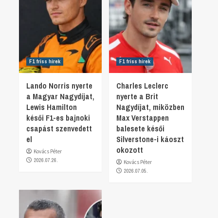
F1 friss hírek
F1 friss hírek
Lando Norris nyerte
Charles Leclerc
a Magyar Nagydíjat,
nyerte a Brit
Lewis Hamilton
Nagydíjat, miközben
késői F1-es bajnoki
Max Verstappen
csapást szenvedett
balesete késői
el
Silverstone-i káoszt
okozott
Kovács Péter
2026.07.26.
Kovács Péter
2026.07.05.