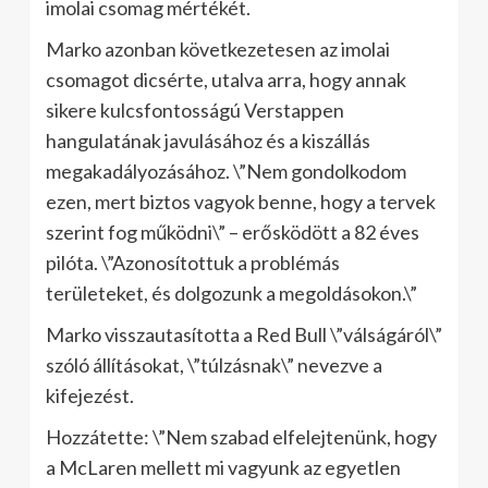
imolai csomag mértékét.
Marko azonban következetesen az imolai
csomagot dicsérte, utalva arra, hogy annak
sikere kulcsfontosságú Verstappen
hangulatának javulásához és a kiszállás
megakadályozásához. \”Nem gondolkodom
ezen, mert biztos vagyok benne, hogy a tervek
szerint fog működni\” – erősködött a 82 éves
pilóta. \”Azonosítottuk a problémás
területeket, és dolgozunk a megoldásokon.\”
Marko visszautasította a Red Bull \”válságáról\”
szóló állításokat, \”túlzásnak\” nevezve a
kifejezést.
Hozzátette: \”Nem szabad elfelejtenünk, hogy
a McLaren mellett mi vagyunk az egyetlen