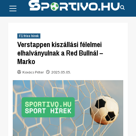
Primary
Skip
Menu
to
content
F1 friss hírek
Verstappen kiszállási félelmei
elhalványulnak a Red Bullnál –
Marko
Kovács Péter
2025.05.05.