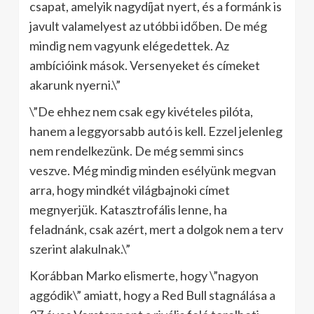
csapat, amelyik nagydíjat nyert, és a formánk is
javult valamelyest az utóbbi időben. De még
mindig nem vagyunk elégedettek. Az
ambícióink mások. Versenyeket és címeket
akarunk nyerni.\”
\”De ehhez nem csak egy kivételes pilóta,
hanem a leggyorsabb autó is kell. Ezzel jelenleg
nem rendelkezünk. De még semmi sincs
veszve. Még mindig minden esélyünk megvan
arra, hogy mindkét világbajnoki címet
megnyerjük. Katasztrofális lenne, ha
feladnánk, csak azért, mert a dolgok nem a terv
szerint alakulnak.\”
Korábban Marko elismerte, hogy \”nagyon
aggódik\” amiatt, hogy a Red Bull stagnálása a