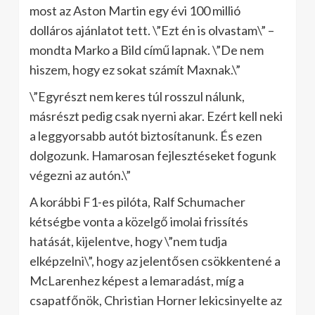
most az Aston Martin egy évi 100 millió
dolláros ajánlatot tett. \”Ezt én is olvastam\” –
mondta Marko a Bild című lapnak. \”De nem
hiszem, hogy ez sokat számít Maxnak.\”
\”Egyrészt nem keres túl rosszul nálunk,
másrészt pedig csak nyerni akar. Ezért kell neki
a leggyorsabb autót biztosítanunk. És ezen
dolgozunk. Hamarosan fejlesztéseket fogunk
végezni az autón.\”
A korábbi F1-es pilóta, Ralf Schumacher
kétségbe vonta a közelgő imolai frissítés
hatását, kijelentve, hogy \”nem tudja
elképzelni\”, hogy az jelentősen csökkentené a
McLarenhez képest a lemaradást, míg a
csapatfőnök, Christian Horner lekicsinyelte az