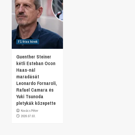
F1 friss hírek
Guenther Steiner
kétli Esteban Ocon
Haas-nál
maradását
Leonardo Fornaroli,
Rafael Camara és
Yuki Tsunoda
pletykák közepette
Kovács Péter
2026.07.03.