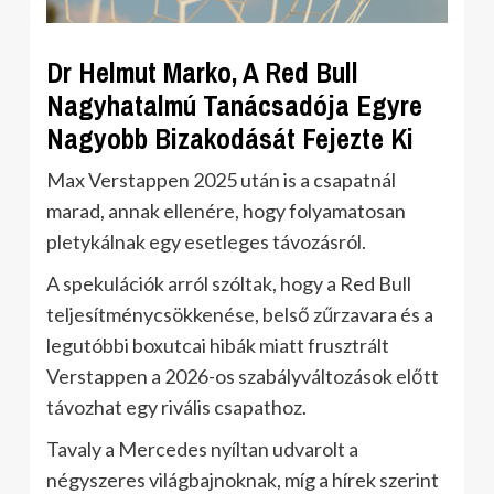
Dr Helmut Marko, A Red Bull
Nagyhatalmú Tanácsadója Egyre
Nagyobb Bizakodását Fejezte Ki
Max Verstappen 2025 után is a csapatnál
marad, annak ellenére, hogy folyamatosan
pletykálnak egy esetleges távozásról.
A spekulációk arról szóltak, hogy a Red Bull
teljesítménycsökkenése, belső zűrzavara és a
legutóbbi boxutcai hibák miatt frusztrált
Verstappen a 2026-os szabályváltozások előtt
távozhat egy rivális csapathoz.
Tavaly a Mercedes nyíltan udvarolt a
négyszeres világbajnoknak, míg a hírek szerint