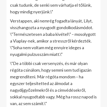
csak tudunk, de senki sem várhatja el tőlünk,
hogy mindig nyerjünk.\”
Verstappen, aki nemrég fogadta lányát, Lilyt,
visszhangozta a nyugodt gondolkodásmódot.
\”Természetesen a baba kivétel\” – mosolygott
a Viaplay-nek, amikor a stresszről kérdezték.
\”Soha nem voltam még ennyire ideges a
nyugalmi pulzusszám miatt.\”
\”De a többi csak versenyzés, és már olyan
régóta csinálom, hogy semmi sem tud igazán
megrendíteni. Már régóta mondom – ha
egyszer teljesítetted az álmodat a
nagydíjgyőzelmekről és a címvédésekről,
sokkal nyugodtabb vagy. Még ha rossz napod is
van, az sem számít.\”