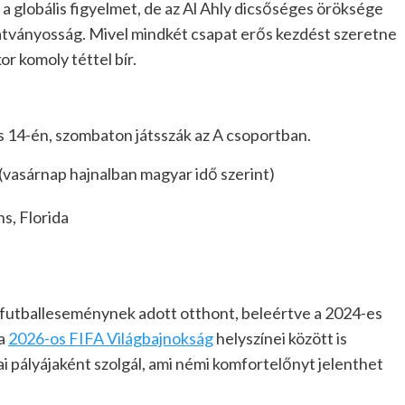
a globális figyelmet, de az Al Ahly dicsőséges öröksége
látványosság. Mivel mindkét csapat erős kezdést szeretne
or komoly téttel bír.
us 14-én, szombaton játsszák az A csoportban.
(vasárnap hajnalban magyar idő szerint)
s, Florida
futballeseménynek adott otthont, beleértve a 2024-es
 a
2026-os FIFA Világbajnokság
helyszínei között is
ai pályájaként szolgál, ami némi komfortelőnyt jelenthet
.