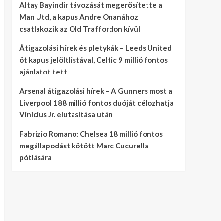
Altay Bayindir távozását megerősítette a
Man Utd, a kapus Andre Onanához
csatlakozik az Old Traffordon kívül
Átigazolási hírek és pletykák – Leeds United
öt kapus jelöltlistával, Celtic 9 millió fontos
ajánlatot tett
Arsenal átigazolási hírek – A Gunners most a
Liverpool 188 millió fontos duóját célozhatja
Vinicius Jr. elutasítása után
Fabrizio Romano: Chelsea 18 millió fontos
megállapodást kötött Marc Cucurella
pótlására