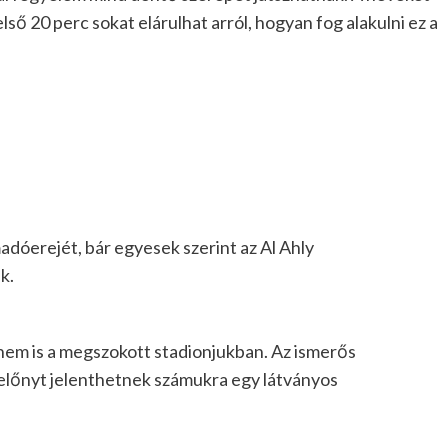
lső 20 perc sokat elárulhat arról, hogyan fog alakulni ez a
dóerejét, bár egyesek szerint az Al Ahly
k.
nem is a megszokott stadionjukban. Az ismerős
 előnyt jelenthetnek számukra egy látványos