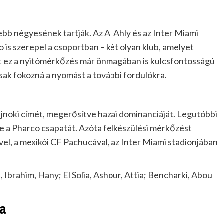
bb négyesének tartják. Az Al Ahly és az Inter Miami
o is szerepel a csoportban – két olyan klub, amelyet
rt ez a nyitómérkőzés már önmagában is kulcsfontosságú
sak fokozná a nyomást a további fordulókra.
jnoki címét, megerősítve hazai dominanciáját. Legutóbbi
 a Pharco csapatát. Azóta felkészülési mérkőzést
el, a mexikói CF Pachucával, az Inter Miami stadionjában
 Ibrahim, Hany; El Solia, Ashour, Attia; Bencharki, Abou
ma