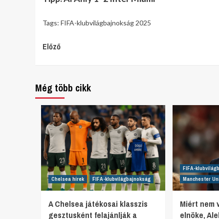
Tags:
FIFA-klubvilágbajnokság 2025
Continue
Előző
Reading
Még több cikk
FIFA-klubvilág
Chelsea hírek
FIFA-klubvilágbajnokság
Manchester Uni
A Chelsea játékosai klasszis
Miért nem 
gesztusként felajánlják a
elnöke, Al