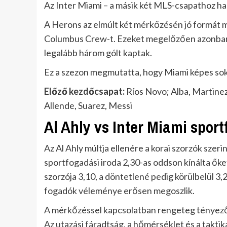
Az Inter Miami – a másik két MLS-csapathoz ha
A Herons az elmúlt két mérkőzésén jó formát m
Columbus Crew-t. Ezeket megelőzően azonban
legalább három gólt kaptak.
Ez a szezon megmutatta, hogy Miami képes sok 
Előző kezdőcsapat:
Ríos Novo; Alba, Martinez
Allende, Suarez, Messi
Al Ahly vs Inter Miami sport
Az Al Ahly múltja ellenére a korai szorzók szer
sportfogadási iroda 2,30-as oddson kínálta őke
szorzója 3,10, a döntetlené pedig körülbelül 3,2
fogadók véleménye erősen megoszlik.
A mérkőzéssel kapcsolatban rengeteg tényezőt
Az utazási fáradtság, a hőmérséklet és a takti