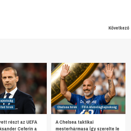
Következő
bajnokság
ted hírek
Chelsea hírek
FIFA-klubvilágbajnokság
vett részt az UEFA
A Chelsea taktikai
eksander Ceferin a
mesterhármasa Így szerelte le