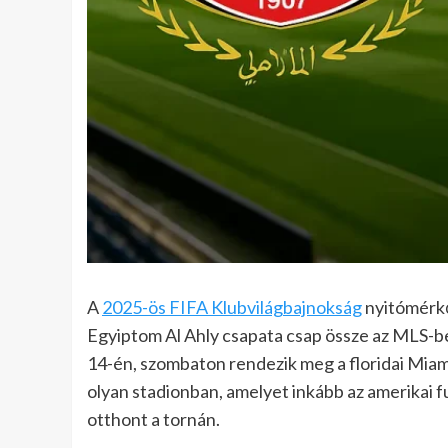
A
2025-ös FIFA Klubvilágbajnokság
nyitómérkő
Egyiptom Al Ahly csapata csap össze az MLS-be
14-én, szombaton rendezik meg a floridai Mia
olyan stadionban, amelyet inkább az amerikai fu
otthont a tornán.