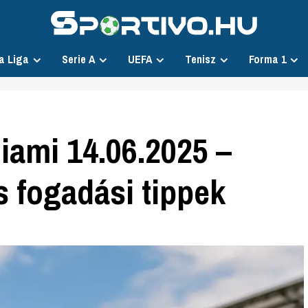
a Liga
Serie A
UEFA
Tenisz
Forma 1
Miami 14.06.2025 –
 fogadási tippek