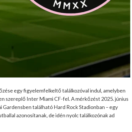
zése egy figyelemfelkeltő találkozóval indul, amelyben
n szereplő Inter Miami CF-fel. A mérkőzést 2025. június
mi Gardensben található Hard Rock Stadionban – egy
tballal azonosítanak, de idén nyolc találkozónak ad