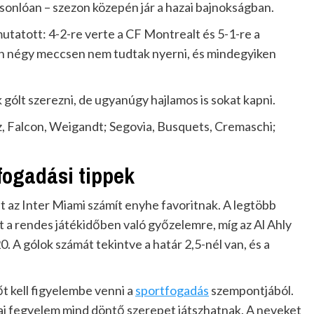
sonlóan – szezon közepén jár a hazai bajnokságban.
utatott: 4-2-re verte a CF Montrealt és 5-1-re a
 négy meccsen nem tudtak nyerni, és mindegyiken
gólt szerezni, de ugyanúgy hajlamos is sokat kapni.
, Falcon, Weigandt; Segovia, Busquets, Cremaschi;
fogadási tippek
int az Inter Miami számít enyhe favoritnak. A legtöbb
t a rendes játékidőben való győzelemre, míg az Al Ahly
0. A gólok számát tekintve a határ 2,5-nél van, és a
 kell figyelembe venni a
sportfogadás
szempontjából.
kai fegyelem mind döntő szerepet játszhatnak. A neveket