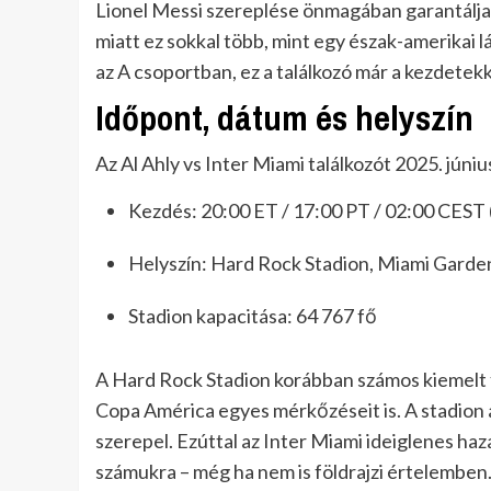
Lionel Messi szereplése önmagában garantálja 
miatt ez sokkal több, mint egy észak-amerikai 
az A csoportban, ez a találkozó már a kezdetekk
Időpont, dátum és helyszín
Az Al Ahly vs Inter Miami találkozót 2025. júni
Kezdés: 20:00 ET / 17:00 PT / 02:00 CEST 
Helyszín: Hard Rock Stadion, Miami Garden
Stadion kapacitása: 64 767 fő
A Hard Rock Stadion korábban számos kiemelt 
Copa América egyes mérkőzéseit is. A stadion
szerepel. Ezúttal az Inter Miami ideiglenes haz
számukra – még ha nem is földrajzi értelemben