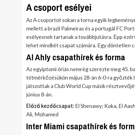
A csoport esélyei
Az A csoportot sokan a torna egyik legkeménye
mellett a brazil Palmeiras és a portugál FC Port
esélyesnek tartanak a továbbjutásra. Épp ezé
lehet mindkét csapat számára. Egy döntetlen c
Al Ahly csapathírek és forma
Az egyiptomi óriás nemrég szerezte meg 45. ba
tétmérkőzésükön május 28-án 6-0-ra győzték le
játszottak a Club World Cup másik résztvevőjév
június 8-án.
Előző kezdőcsapat:
El Shenawy; Koka, El Aash,
Ali, Mohamed
Inter Miami csapathírek és for