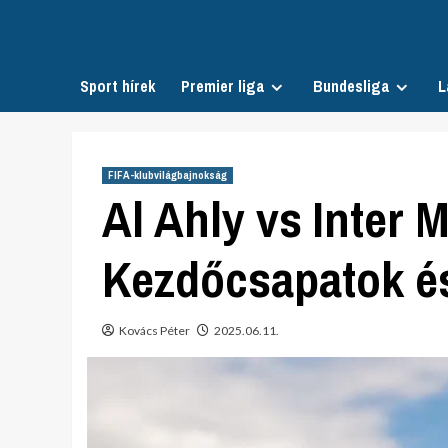
Skip
to
content
Sport hírek
Premier liga
Bundesliga
L
FIFA-klubvilágbajnokság
Al Ahly vs Inter 
Kezdőcsapatok és
Kovács Péter
2025.06.11.