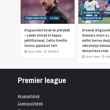
Arsenal hírek
Átiga
Átigazolási hírek
La liga
Liverpool hírek
Átigazolási hírek és pletykák
Arsenal átigazolá
– Leeds United öt kapus
Gunners most a L
jelöltlistával, Celtic 9 millió
millió fontos duó
fontos ajánlatot tett
célozhatja Viniciu
elutasítása után
Kovács Péter
2026.08.07.
Kovács Péter
202
Premier league
Arsenal hírek
Liverpool hírek