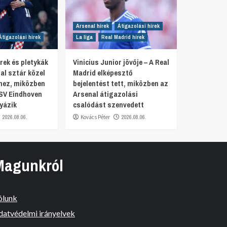
Arsenal hírek
Átigazolási hírek
Átigazolási hírek
La liga
Real Madrid hírek
rek és pletykák
Vinicius Junior jövője – A Real
al sztár közel
Madrid elképesztő
hez, miközben
bejelentést tett, miközben az
SV Eindhoven
Arsenal átigazolási
yázik
csalódást szenvedett
2026.08.06.
Kovács Péter
2026.08.06.
Magunkról
ólunk
datvédelmi irányelvek