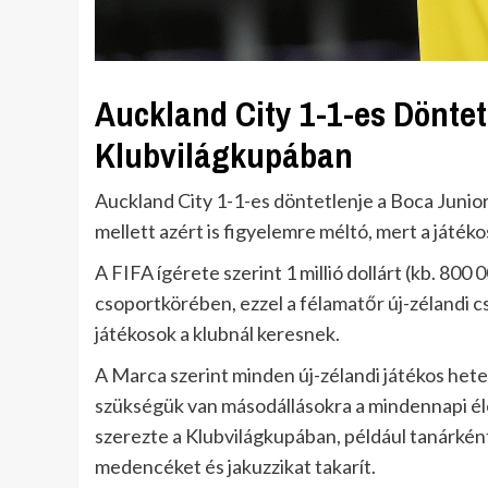
Auckland City 1-1-es Döntet
Klubvilágkupában
Auckland City 1-1-es döntetlenje a Boca Junio
mellett azért is figyelemre méltó, mert a játéko
A FIFA ígérete szerint 1 millió dollárt (kb. 80
csoportkörében, ezzel a félamatőr új-zélandi c
játékosok a klubnál keresnek.
A Marca szerint minden új-zélandi játékos heten
szükségük van másodállásokra a mindennapi éle
szerezte a Klubvilágkupában, például tanárkén
medencéket és jakuzzikat takarít.