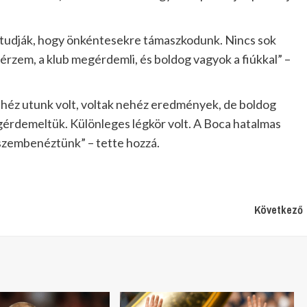
ár tudják, hogy önkéntesekre támaszkodunk. Nincs sok
 érzem, a klub megérdemli, és boldog vagyok a fiúkkal” –
ehéz utunk volt, voltak nehéz eredmények, de boldog
egérdemeltük. Különleges légkör volt. A Boca hatalmas
 szembenéztünk” – tette hozzá.
Következő