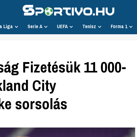
a Liga
Serie A
UEFA
Tenisz
Forma 1
ság Fizetésük 11 000-
kland City
ke sorsolás