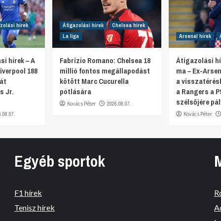
zolási hírek
Átigazolási hírek
Chelsea hírek
La liga
Arsenal hírek
si hírek – A
Fabrizio Romano: Chelsea 18
Átigazolási hí
iverpool 188
millió fontos megállapodást
ma – Ex-Arsen
ját
kötött Marc Cucurella
a visszatérés
s Jr.
pótlására
a Rangers a P
szélsőjére pál
Kovács Péter
2026.08.07.
6.08.07.
Kovács Péter
Egyéb sportok
F1 hírek
R
Tenisz hírek
A