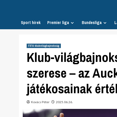
Skip
to
content
Sport hírek
Premier liga
Bundesliga
L
FIFA-klubvilágbajnokság
Klub-világbajnok
szerese – az Auc
játékosainak érté
Kovács Péter
2025.06.26.