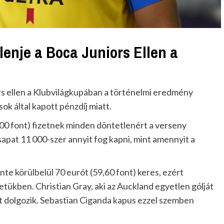
lenje a Boca Juniors Ellen a
rs ellen a Klubvilágkupában a történelmi eredmény
sok által kapott pénzdíj miatt.
0 000 font) fizetnek minden döntetlenért a verseny
sapat 11 000-szer annyit fog kapni, mint amennyit a
te körülbelül 70 eurót (59,60 font) keres, ezért
tükben. Christian Gray, aki az Auckland egyetlen gólját
t dolgozik. Sebastian Ciganda kapus ezzel szemben