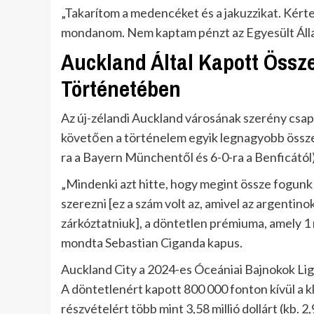
„Takarítom a medencéket és a jakuzzikat. Kérte
mondanom. Nem kaptam pénzt az Egyesült Államo
Auckland Által Kapott Össz
Történetében
Az új-zélandi Auckland városának szerény csapat
követően a történelem egyik legnagyobb összeg
ra a Bayern Münchentől és 6-0-ra a Benficától
„Mindenki azt hitte, hogy megint össze fogunk 
szerezni [ez a szám volt az, amivel az argentin
zárkóztatniuk], a döntetlen prémiuma, amely 1 mi
mondta Sebastian Ciganda kapus.
Auckland City a 2024-es Óceániai Bajnokok Lig
A döntetlenért kapott 800 000 fonton kívül a k
részvételért több mint 3,58 millió dollárt (kb. 2,