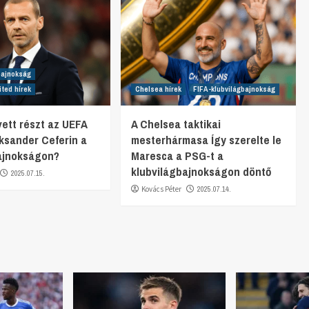
bajnokság
ted hírek
Chelsea hírek
FIFA-klubvilágbajnokság
vett részt az UEFA
A Chelsea taktikai
eksander Ceferin a
mesterhármasa Így szerelte le
ajnokságon?
Maresca a PSG-t a
klubvilágbajnokságon döntő
2025.07.15.
Kovács Péter
2025.07.14.