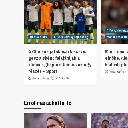
FIFA-klubvilág
Chelsea hírek
FIFA-klubvilágbajnokság
Manchester Uni
A Chelsea játékosai klasszis
Miért nem 
gesztusként felajánlják a
elnöke, Al
klubvilágbajnoki bónuszok egy
klubvilágb
részét – Sport
Kovács Péter
Kovács Péter
2025.08.15.
Erről maradhattál le