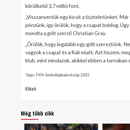
körülbelül 3,7 millió font.
„Visszanyertük egy kicsit a tiszteletünket. M
pénzünk, így örülök, hogy a csapat boldog. Úgy
mondta a gólt szerző Christian Gray.
„Örülök, hogy legalább egy gólt szereztünk. N
vagyok a csapat és a fiúk miatt. Azt hiszem, m
klub, mint mindazok, akikkel ebben a tornában
Tags:
FIFA-klubvilágbajnokság 2025
Continue
Előző
Reading
Még több cikk