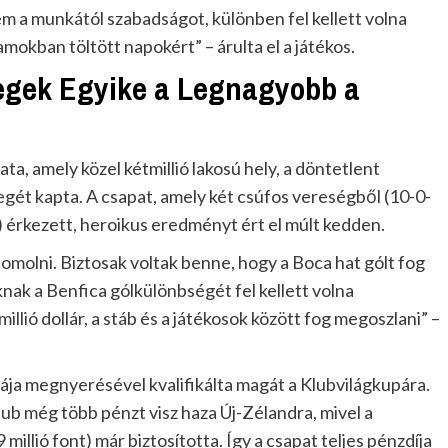
m a munkától szabadságot, különben fel kellett volna
kban töltött napokért” – árulta el a játékos.
egek Egyike a Legnagyobb a
a, amely közel kétmillió lakosú hely, a döntetlent
ét kapta. A csapat, amely két csúfos vereségből (10-0-
) érkezett, heroikus eredményt ért el múlt kedden.
omolni. Biztosak voltak benne, hogy a Boca hat gólt fog
oknak a Benfica gólkülönbségét fel kellett volna
llió dollár, a stáb és a játékosok között fog megoszlani” –
ája megnyerésével kvalifikálta magát a Klubvilágkupára.
lub még több pénzt visz haza Új-Zélandra, mivel a
9 millió font) már biztosította. Így a csapat teljes pénzdíja