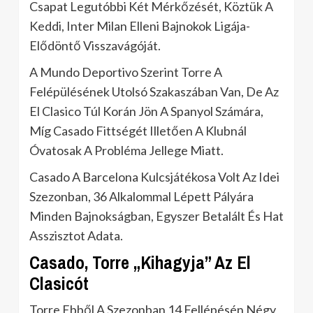
Csapat Legutóbbi Két Mérkőzését, Köztük A
Keddi, Inter Milan Elleni Bajnokok Ligája-
Elődöntő Visszavágóját.
A Mundo Deportivo Szerint Torre A
Felépülésének Utolsó Szakaszában Van, De Az
El Clasico Túl Korán Jön A Spanyol Számára,
Míg Casado Fittségét Illetően A Klubnál
Óvatosak A Probléma Jellege Miatt.
Casado A Barcelona Kulcsjátékosa Volt Az Idei
Szezonban, 36 Alkalommal Lépett Pályára
Minden Bajnokságban, Egyszer Betalált És Hat
Asszisztot Adata.
Casado, Torre „Kihagyja” Az El
Clasicót
Torre Ebből A Szezonban 14 Fellépésén Négy