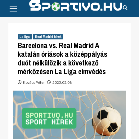
Primary
Skip
Menu
to
content
La liga
Real Madrid hírek
Barcelona vs. Real Madrid A
katalán óriások a középpályás
duót nélkülözik a következő
mérkőzésen La Liga címvédés
Kovács Péter
2025.05.08.