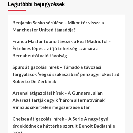
Legutóbbi bejegyzések
Benjamin Sesko sérülése – Mikor tér vissza a
Manchester United támadója?
Franco Mastantuono távozik a Real Madridtól –
Értelmes lépés az ifjú tehetség számára a
Bernabeutól való távolság
Spurs átigazolási hírek – Támadó a távozási
tárgyalások ‘végső szakaszában’, pénzügyi lökést ad
Roberto De Zerbinak
Arsenal átigazolási hírek – A Gunners Julian
Alvarezt tartják egyik ‘három alternatívának’
Vinicius sikertelen megszerzése után
Chelsea átigazolási hírek – A Serie A nagyágyúi
érdeklődnek a háttérbe szorult Benoit Badiashile
iránt