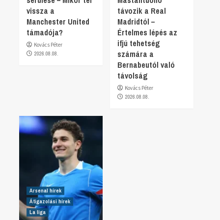
vissza a
távozik a Real
Manchester United
Madridtól –
támadója?
Értelmes lépés az
ifjú tehetség
Kovács Péter
számára a
2026.08.08.
Bernabeutól való
távolság
Kovács Péter
2026.08.08.
Arsenal hírek
Átigazolási hírek
La liga