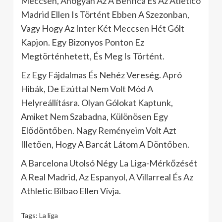
Meccsen, Ahogyan Az A Benfica És Az Atletico
Madrid Ellen Is Történt Ebben A Szezonban,
Vagy Hogy Az Inter Két Meccsen Hét Gólt
Kapjon. Egy Bizonyos Ponton Ez
Megtörténhetett, És Meg Is Történt.
Ez Egy Fájdalmas És Nehéz Vereség. Apró
Hibák, De Ezúttal Nem Volt Mód A
Helyreállításra. Olyan Gólokat Kaptunk,
Amiket Nem Szabadna, Különösen Egy
Elődöntőben. Nagy Reményeim Volt Azt
Illetően, Hogy A Barcát Látom A Döntőben.
A Barcelona Utolsó Négy La Liga-Mérkőzését
A Real Madrid, Az Espanyol, A Villarreal És Az
Athletic Bilbao Ellen Vívja.
Tags:
La liga