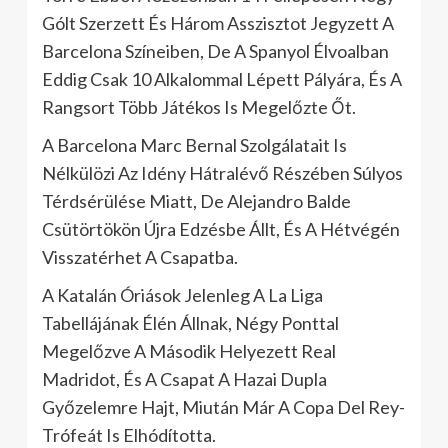
Gólt Szerzett És Három Asszisztot Jegyzett A
Barcelona Színeiben, De A Spanyol Élvoalban
Eddig Csak 10 Alkalommal Lépett Pályára, És A
Rangsort Több Játékos Is Megelőzte Őt.
A Barcelona Marc Bernal Szolgálatait Is
Nélkülözi Az Idény Hátralévő Részében Súlyos
Térdsérülése Miatt, De Alejandro Balde
Csütörtökön Újra Edzésbe Állt, És A Hétvégén
Visszatérhet A Csapatba.
A Katalán Óriások Jelenleg A La Liga
Tabellájának Élén Állnak, Négy Ponttal
Megelőzve A Második Helyezett Real
Madridot, És A Csapat A Hazai Dupla
Győzelemre Hajt, Miután Már A Copa Del Rey-
Trófeát Is Elhódította.