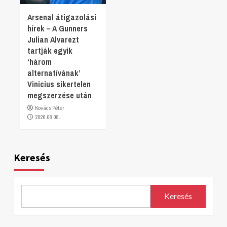
Arsenal átigazolási
hírek – A Gunners
Julian Alvarezt
tartják egyik
‘három
alternatívának’
Vinicius sikertelen
megszerzése után
Kovács Péter
2026.08.08.
Keresés
Keresés