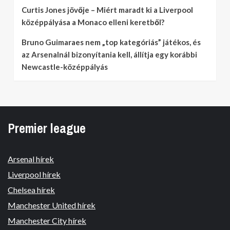
Curtis Jones jövője – Miért maradt ki a Liverpool
középpályása a Monaco elleni keretből?
Bruno Guimaraes nem „top kategóriás” játékos, és
az Arsenalnál bizonyítania kell, állítja egy korábbi
Newcastle-középpályás
Premier league
Arsenal hírek
Liverpool hírek
Chelsea hírek
Manchester United hírek
Manchester City hírek