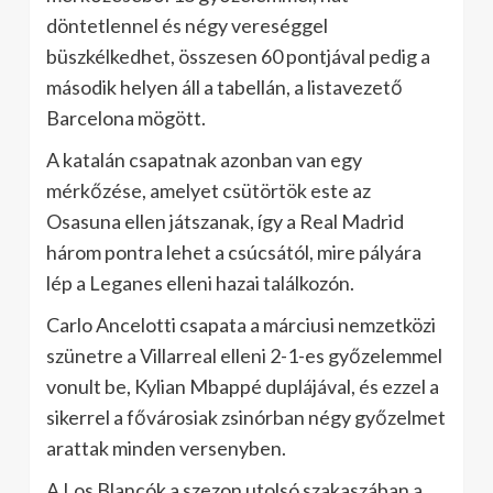
döntetlennel és négy vereséggel
büszkélkedhet, összesen 60 pontjával pedig a
második helyen áll a tabellán, a listavezető
Barcelona mögött.
A katalán csapatnak azonban van egy
mérkőzése, amelyet csütörtök este az
Osasuna ellen játszanak, így a Real Madrid
három pontra lehet a csúcsától, mire pályára
lép a Leganes elleni hazai találkozón.
Carlo Ancelotti csapata a márciusi nemzetközi
szünetre a Villarreal elleni 2-1-es győzelemmel
vonult be, Kylian Mbappé duplájával, és ezzel a
sikerrel a fővárosiak zsinórban négy győzelmet
arattak minden versenyben.
A Los Blancók a szezon utolsó szakaszában a