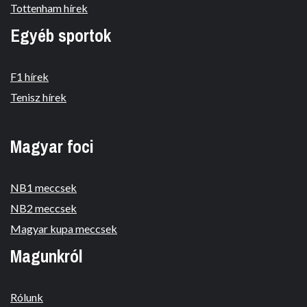
Tottenham hírek
Egyéb sportok
F1 hírek
Tenisz hírek
Magyar foci
NB1 meccsek
NB2 meccsek
Magyar kupa meccsek
Magunkról
Rólunk