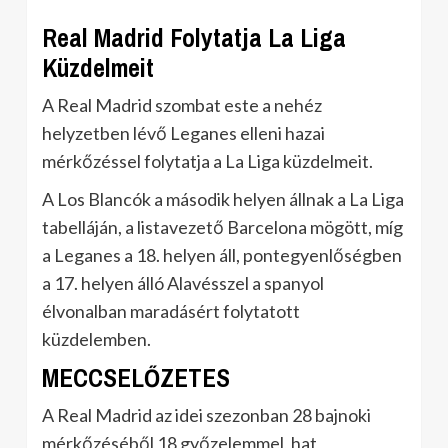
Real Madrid Folytatja La Liga
Küzdelmeit
A Real Madrid szombat este a nehéz
helyzetben lévő Leganes elleni hazai
mérkőzéssel folytatja a La Liga küzdelmeit.
A Los Blancók a második helyen állnak a La Liga
tabelláján, a listavezető Barcelona mögött, míg
a Leganes a 18. helyen áll, pontegyenlőségben
a 17. helyen álló Alavésszel a spanyol
élvonalban maradásért folytatott
küzdelemben.
MECCSELŐZETES
A Real Madrid az idei szezonban 28 bajnoki
mérkőzéséből 18 győzelemmel, hat