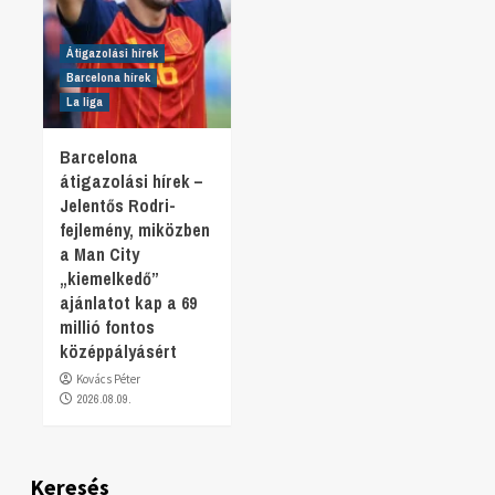
Átigazolási hírek
Barcelona hírek
La liga
Barcelona
átigazolási hírek –
Jelentős Rodri-
fejlemény, miközben
a Man City
„kiemelkedő”
ajánlatot kap a 69
millió fontos
középpályásért
Kovács Péter
2026.08.09.
Keresés