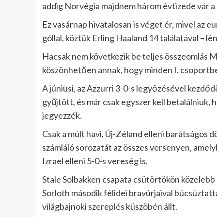
addig Norvégia majdnem három évtizede vár a k
Ez vasárnap hivatalosan is véget ér, mivel az e
góllal, köztük Erling Haaland 14 találatával –
Hacsak nem következik be teljes összeomlás Mi
köszönhetően annak, hogy minden I. csoportbel
A júniusi, az Azzurri 3-0-s legyőzésével kezd
gyűjtött, és már csak egyszer kell betalálniuk
jegyezzék.
Csak a múlt havi, Új-Zéland elleni barátságos 
számláló sorozatát az összes versenyen, amely
Izrael elleni 5-0-s vereség is.
Stale Solbakken csapata csütörtökön közelebb 
Sorloth második félidei bravúrjaival búcsúztatt
világbajnoki szereplés küszöbén állt.