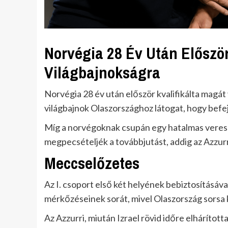
Norvégia 28 Év Után Először
Világbajnokságra
Norvégia 28 év után először kvalifikálta magát
világbajnok Olaszországhoz látogat, hogy befej
Míg a norvégoknak csupán egy hatalmas vereség
megpecsételjék a továbbjutást, addig az Azzurr
Meccselőzetes
Az I. csoport első két helyének bebiztosításáv
mérkőzéseinek sorát, mivel Olaszország sorsa ké
Az Azzurri, miután Izrael rövid időre elhárította