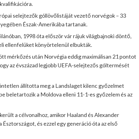
valifikációra.
urópai selejtezők góllövőlistáját vezető norvégok – 33
 lényegében Észak-Amerikába tartanak.
lánóban, 1998 óta először vár rájuk világbajnoki döntő,
i ellenfelüket könyörtelenül elbukták.
ődött mérkőzés után Norvégia eddig maximálisan 21 pontot
, hogy az évszázad legjobb UEFA-selejtezős góltermését
döntetlen állította meg a Landslaget kilenc győzelmet
be beletartozik a Moldova elleni 11-1-es győzelem és az
került a célvonalhoz, amikor Haaland és Alexander
a Észtországot, és ezzel egy generáció óta az első