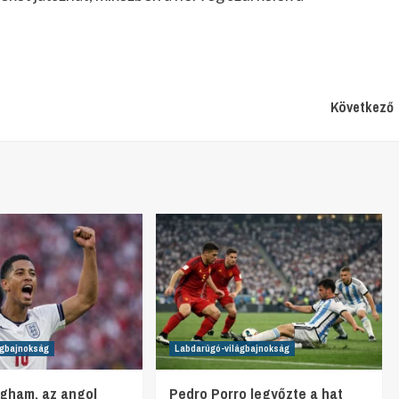
Következő
ágbajnokság
Labdarúgó-világbajnokság
ngham, az angol
Pedro Porro legyőzte a hat