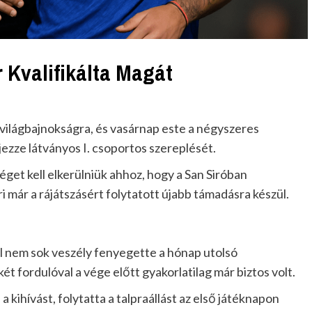
 Kvalifikálta Magát
 világbajnokságra, és vasárnap este a négyszeres
ezze látványos I. csoportos szereplését.
et kell elkerülniük ahhoz, hogy a San Siróban
i már a rájátszásért folytatott újabb támadásra készül.
al nem sok veszély fenyegette a hónap utolsó
t fordulóval a vége előtt gyakorlatilag már biztos volt.
 a kihívást, folytatta a talpraállást az első játéknapon