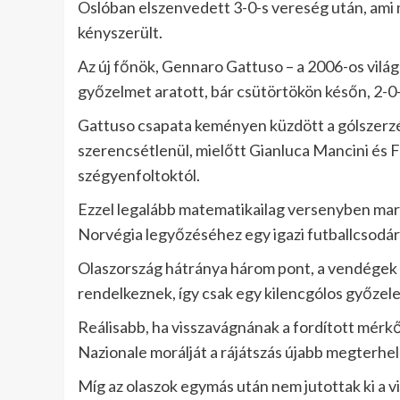
Oslóban elszenvedett 3-0-s vereség után, ami m
kényszerült.
Az új főnök, Gennaro Gattuso – a 2006-os világ
győzelmet aratott, bár csütörtökön későn, 2-0
Gattuso csapata keményen küzdött a gólszerzé
szerencsétlenül, mielőtt Gianluca Mancini és 
szégyenfoltoktól.
Ezzel legalább matematikailag versenyben mara
Norvégia legyőzéséhez egy igazi futballcsodá
Olaszország hátránya három pont, a vendégek 
rendelkeznek, így csak egy kilencgólos győze
Reálisabb, ha visszavágnának a fordított mérk
Nazionale morálját a rájátszás újabb megterhe
Míg az olaszok egymás után nem jutottak ki a vi