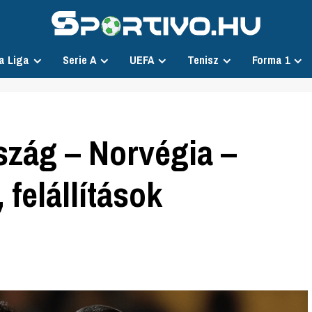
a Liga
Serie A
UEFA
Tenisz
Forma 1
szág – Norvégia –
 felállítások