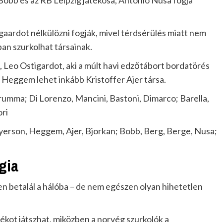
 Bobb és az RB Leipzig játékosa, Antonio Nusa fogja
gaardot nélkülözni fogják, mivel térdsérülés miatt nem
an szurkolhat társainak.
 Leo Ostigardot, aki a múlt havi edzőtábort bordatörés
n Heggem lehet inkább Kristoffer Ajer társa.
mma; Di Lorenzo, Mancini, Bastoni, Dimarco; Barella,
ori
erson, Heggem, Ajer, Bjorkan; Bobb, Berg, Berge, Nusa;
gia
 betalál a hálóba – de nem egészen olyan hihetetlen
tékot játszhat, miközben a norvég szurkolók a