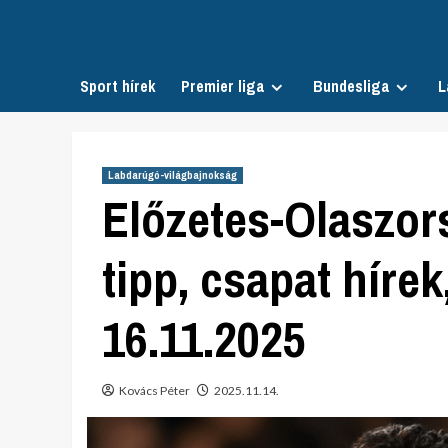
Skip
to
content
Sport hírek
Premier liga
Bundesliga
L
Labdarúgó-világbajnokság
Előzetes-Olaszor
tipp, csapat hírek,
16.11.2025
Kovács Péter
2025.11.14.