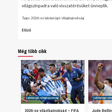
világszínpadra való visszatérésüket ünneplik.
Tags:
2026-os labdarúgó-világbajnokság
Continue
Előző
Reading
Még több cikk
Labdarúgó-világbajnokság
Labdarúgó-vil
2026-os világbajnokság – FIFA
Jude Belli