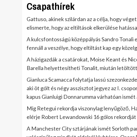
Csapathírek
Gattuso, akinek szilárdan az a célja, hogy vég
elismerte, hogy az eltiltások elkerülése hatássa
A kulcsfontosságú középpályás Sandro Tonali ez
fennáll a veszélye, hogy eltiltást kap egy köze
A házigazdák a csatárokat, Moise Keant és Nicc
Barella helyettesítheti Tonalit, miután letöltö
Gianluca Scamacca folytatja lassú szezonkezdet
aki öt gólt és négy asszisztot jegyez az I. csop
kapus Gianluigi Donnarumma várhatóan ismét a 
Míg Retegui rekordja viszonylag lenyűgöző, H
elérje Robert Lewandowski 16 gólos rekordját
A Manchester City sztárjának ismét Sorloth p