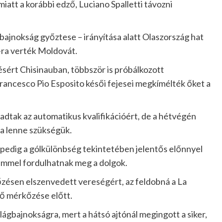
iatt a korábbi edző, Luciano Spalletti távozni
bajnokság győztese – irányítása alatt Olaszország hat
-ra verték Moldovát.
sért Chisinauban, többször is próbálkozott
Francesco Pio Esposito késői fejesei megkímélték őket a
dtak az automatikus kvalifikációért, de a hétvégén
ra lenne szükségük.
pedig a gólkülönbség tekintetében jelentős előnnyel
lemmel fordulhatnak meg a dolgok.
őzésen elszenvedett vereségért, az feldobná a La
lő mérkőzése előtt.
lágbajnokságra, mert a hátsó ajtónál megingott a siker,