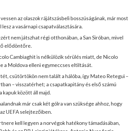
et vessen az olaszok rájátszásbeli bosszúságának, már most
l lesz a vasárnapi csapatválasztására.
ért nem játszhat régi otthonában, a San Siróban, mivel
lgő elődöntőre.
olo Cambiaghit is nélkülözik sérülés miatt, de Nicolo
tte a Moldova elleni egymeccses eltiltását.
ét, csütörtökön nem talált a hálóba, így Mateo Retegui –
ortban – visszatérhet; a csapatkapitány és első számú
kapuk között áll majd.
aalandnak már csak két gólra van szüksége ahhoz, hogy
 az UEFA selejtezőiben.
artnere kell legyen a norvégok hatékony támadásában,