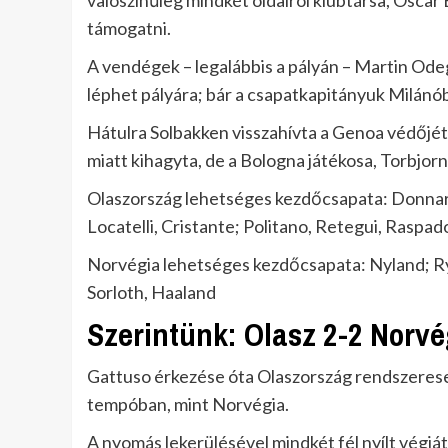
valószínűleg mindkét oldalról klubtársa, Oscar
támogatni.
A vendégek – legalábbis a pályán – Martin Ode
léphet pályára; bár a csapatkapitányuk Milánób
Hátulra Solbakken visszahívta a Genoa védőjét,
miatt kihagyta, de a Bologna játékosa, Torbjor
Olaszország lehetséges kezdőcsapata: Donnaru
Locatelli, Cristante; Politano, Retegui, Raspad
Norvégia lehetséges kezdőcsapata: Nyland; Ry
Sorloth, Haaland
Szerintünk: Olasz 2-2 Norvé
Gattuso érkezése óta Olaszország rendszeresen
tempóban, mint Norvégia.
A nyomás lekerülésével mindkét fél nyílt végjá