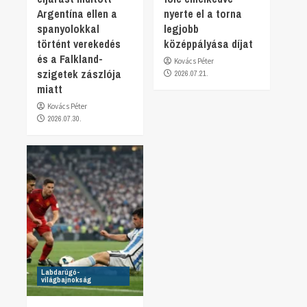
Argentína ellen a
nyerte el a torna
spanyolokkal
legjobb
történt verekedés
középpályása díjat
és a Falkland-
Kovács Péter
szigetek zászlója
2026.07.21.
miatt
Kovács Péter
2026.07.30.
Labdarúgó-
világbajnokság