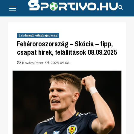
Primary
Skip
Menu
to
content
Labdarúgó-világbajnokság
Fehéroroszország – Skócia – tipp,
csapat hírek, felállítások 08.09.2025
Kovács Péter
2025.09.06.