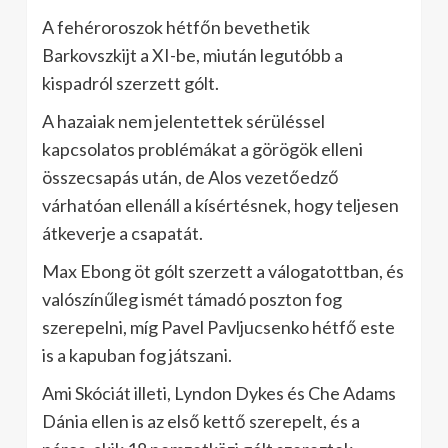
A fehéroroszok hétfőn bevethetik
Barkovszkijt a XI-be, miután legutóbb a
kispadról szerzett gólt.
A hazaiak nem jelentettek sérüléssel
kapcsolatos problémákat a görögök elleni
összecsapás után, de Alos vezetőedző
várhatóan ellenáll a kísértésnek, hogy teljesen
átkeverje a csapatát.
Max Ebong öt gólt szerzett a válogatottban, és
valószínűleg ismét támadó poszton fog
szerepelni, míg Pavel Pavljucsenko hétfő este
is a kapuban fog játszani.
Ami Skóciát illeti, Lyndon Dykes és Che Adams
Dánia ellen is az első kettő szerepelt, és a