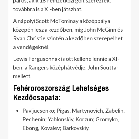
páros, akik 18 nemzetközi gólt szereztek,
továbbra is a XI-ben játszhat.
A nápolyi Scott McTominay a középpálya
közepén lesz a kezdőben, míg John McGinn és
Ryan Christie szintén a kezdőben szerepelhet
a vendégeknél.
Lewis Fergusonnak is ott kellene lennie a XI-
ben, a Rangers középhátvédje, John Souttar
mellett.
Fehéroroszország Lehetséges
Kezdőcsapata:
Pavljucsenko; Pigas, Martynovich, Zabelin,
Pechenin; Yablonskiy, Korzun; Gromyko,
Ebong, Kovalev; Barkovskiy.