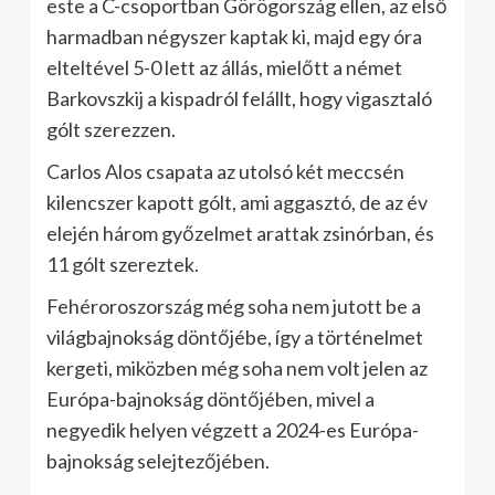
este a C-csoportban Görögország ellen, az első
harmadban négyszer kaptak ki, majd egy óra
elteltével 5-0 lett az állás, mielőtt a német
Barkovszkij a kispadról felállt, hogy vigasztaló
gólt szerezzen.
Carlos Alos csapata az utolsó két meccsén
kilencszer kapott gólt, ami aggasztó, de az év
elején három győzelmet arattak zsinórban, és
11 gólt szereztek.
Fehéroroszország még soha nem jutott be a
világbajnokság döntőjébe, így a történelmet
kergeti, miközben még soha nem volt jelen az
Európa-bajnokság döntőjében, mivel a
negyedik helyen végzett a 2024-es Európa-
bajnokság selejtezőjében.