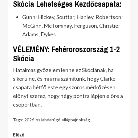
Skócia Lehetséges Kezdőcsapata:
Gunn; Hickey, Souttar, Hanley, Robertson;
McGinn, McTominay, Ferguson, Christie;
Adams, Dykes.
VÉLEMÉNY: Fehéroroszország 1-2
Skócia
Hatalmas győzelem lenne ez Skóciának, ha
sikerülne, és mi arra számítunk, hogy Clarke
csapata hétfő este egy szoros mérkőzésen
előnyt szerez, hogy négy pontra lépjen előre a
csoportban.
Tags:
2026-os labdarúgó-világbajnokság
Continue
Előző