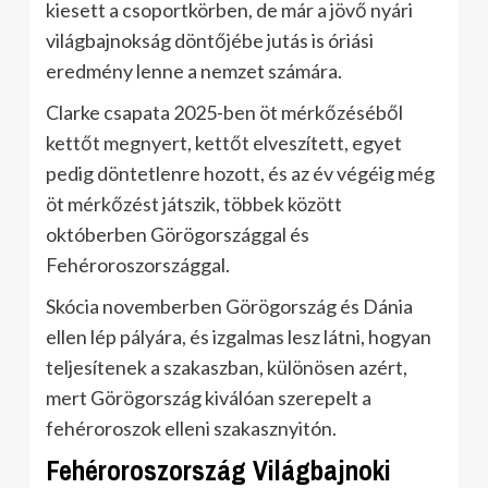
kiesett a csoportkörben, de már a jövő nyári
világbajnokság döntőjébe jutás is óriási
eredmény lenne a nemzet számára.
Clarke csapata 2025-ben öt mérkőzéséből
kettőt megnyert, kettőt elveszített, egyet
pedig döntetlenre hozott, és az év végéig még
öt mérkőzést játszik, többek között
októberben Görögországgal és
Fehéroroszországgal.
Skócia novemberben Görögország és Dánia
ellen lép pályára, és izgalmas lesz látni, hogyan
teljesítenek a szakaszban, különösen azért,
mert Görögország kiválóan szerepelt a
fehéroroszok elleni szakasznyitón.
Fehéroroszország Világbajnoki