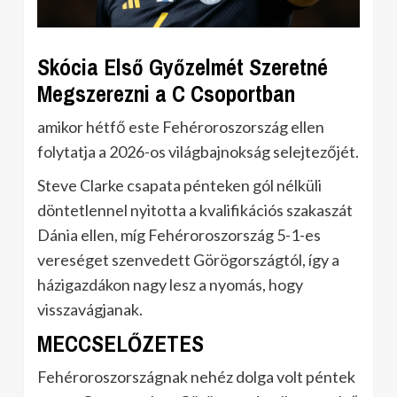
Skócia Első Győzelmét Szeretné
Megszerezni a C Csoportban
amikor hétfő este Fehéroroszország ellen
folytatja a 2026-os világbajnokság selejtezőjét.
Steve Clarke csapata pénteken gól nélküli
döntetlennel nyitotta a kvalifikációs szakaszát
Dánia ellen, míg Fehéroroszország 5-1-es
vereséget szenvedett Görögországtól, így a
házigazdákon nagy lesz a nyomás, hogy
visszavágjanak.
MECCSELŐZETES
Fehéroroszországnak nehéz dolga volt péntek