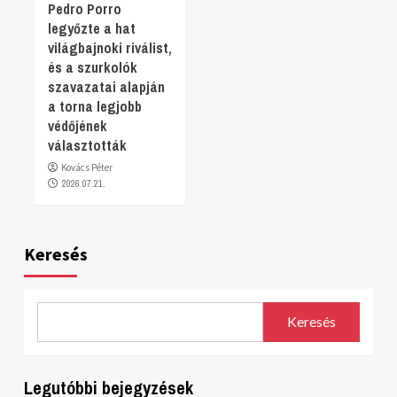
Pedro Porro
legyőzte a hat
világbajnoki riválist,
és a szurkolók
szavazatai alapján
a torna legjobb
védőjének
választották
Kovács Péter
2026.07.21.
Keresés
Keresés
Legutóbbi bejegyzések