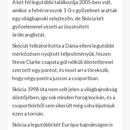
A két fél legutóbbi találkozója 2005-ben volt,
amikor a fehéroroszok 1-0-s győzelmet arattak
egy világbajnoki selejtezőn, de Skócia két
győzelemmel vezeti az összesített
örökranglistát.
Skóciát felbátorította a Dánia elleni legutóbbi
mérkőzésen nyújtott teljesítményük, hiszen
Steve Clarke csapata gól nélküli döntetlennel
szerzett egy pontot, és most arra törekszik,
hogy négy pontra jusson a csoportban.
Skócia 1998 óta nem volt jelen a világbajnokság
döntőjében, így sok minden forog kockán, és a
csoportkörből sem sikerült még soha kijutniuk
ezen a tornán.
Skócia a legutóbbi két Európa-bajnokságon is