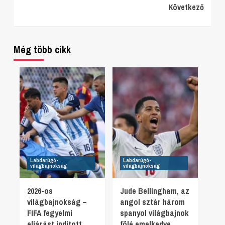
Következő
Reading
Még több cikk
Labdarúgó-
Labdarúgó-
világbajnokság
világbajnokság
2026-os
Jude Bellingham, az
világbajnokság –
angol sztár három
FIFA fegyelmi
spanyol világbajnok
eljárást indított
fölé emelkedve