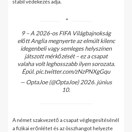
stabil védekezés adja.
9 – A 2026-os FIFA Világbajnokság
előtt Anglia megnyerte az elmúlt kilenc
idegenbeli vagy semleges helyszínen
játszott mérkőzését – ez a csapat
valaha volt leghosszabb ilyen sorozata.
Épül. pic.twitter.com/zNzPNXgGqu
— OptaJoe (@OptaJoe) 2026. június
10.
A német szakvezető a csapat véglegesítésénél
a fizikai erőnlétet és az összhangot helyezte