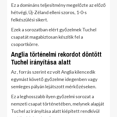
Ez a domináns teljesítmény megelőzte az előző
hétvégi, Új-Zéland elleni szoros, 1-0-s
felkészülési sikert.
Ezek a sorozatban elért győzelmek Tuchel
csapatát magabiztosan készítik fel a
csoportkörre.
Anglia történelmi rekordot döntött
Tuchel irányítása alatt
Az , forrás szerint ez volt Anglia kilencedik
egymást követő győzelme idegenben vagy
semleges pályán lejátszott mérkőzéseken.
Ez a leghosszabb ilyen győzelmi sorozat a
nemzeti csapat történetében, melynek alapját
Tuchel az irányítása alatt kiépített rendkívül