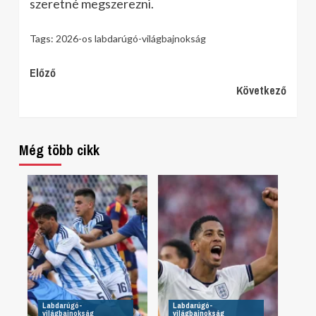
szeretné megszerezni.
Tags:
2026-os labdarúgó-világbajnokság
Continue
Előző
Következő
Reading
Még több cikk
Labdarúgó-
Labdarúgó-
világbajnokság
világbajnokság