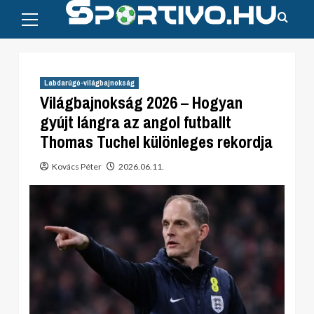
Primary
Skip
Menu
to
content
Labdarúgó-világbajnokság
Világbajnokság 2026 – Hogyan
gyújt lángra az angol futballt
Thomas Tuchel különleges rekordja
Kovács Péter
2026.06.11.