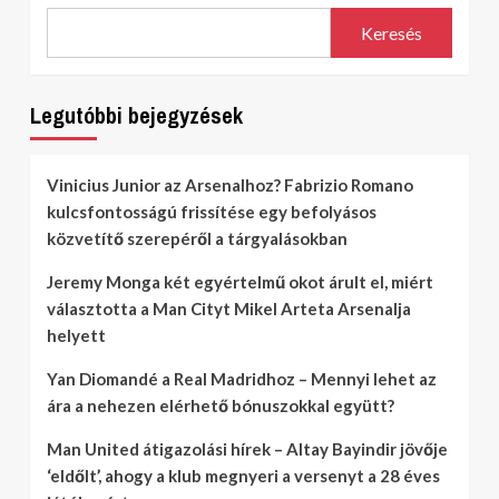
Keresés
Legutóbbi bejegyzések
Vinicius Junior az Arsenalhoz? Fabrizio Romano
kulcsfontosságú frissítése egy befolyásos
közvetítő szerepéről a tárgyalásokban
Jeremy Monga két egyértelmű okot árult el, miért
választotta a Man Cityt Mikel Arteta Arsenalja
helyett
Yan Diomandé a Real Madridhoz – Mennyi lehet az
ára a nehezen elérhető bónuszokkal együtt?
Man United átigazolási hírek – Altay Bayindir jövője
‘eldőlt’, ahogy a klub megnyeri a versenyt a 28 éves