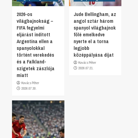
2026-os
Jude Bellingham, az
világbajnokság –
angol sztár három
FIFA fegyelmi
spanyol világbajnok
eljárást indított
fölé emelkedve
Argentína ellen a
nyerte el a torna
spanyolokkal
legjobb
történt verekedés
középpályása díjat
és a Falkland-
Kovács Péter
szigetek zászlója
2026.07.21.
miatt
Kovács Péter
2026.07.30.