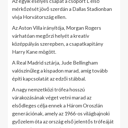
Az egyik esélyes csapat a csoport L első
mérkőzését jövő szerdán a Dallas Stadionban
vívja Horvátország ellen.
Az Aston Villa irányítója, Morgan Rogers
várhatóan megőrzi helyét a kreatív
középpályás szerepben, a csapatkapitány
Harry Kane mögött.
A Real Madrid sztárja, Jude Bellingham
valószínűleg a kispadon marad, amíg tovább
építi kapcsolatát az edzői stábbal.
A nagy nemzetközi trófea hosszú
várakozásának véget vetni marad az
elsődleges célja ennek a Három Oroszlán
generációnak, amely az 1966-os világbajnoki
győzelem óta az ország első jelentős trófeáját