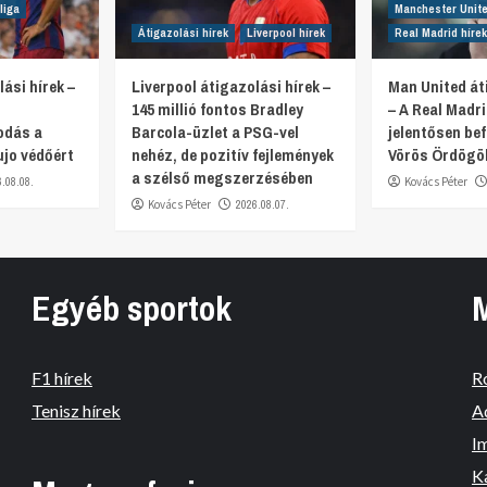
liga
Manchester Unite
Átigazolási hírek
Liverpool hírek
Real Madrid hírek
ási hírek –
Liverpool átigazolási hírek –
Man United át
145 millió fontos Bradley
– A Real Madr
odás a
Barcola-üzlet a PSG-vel
jelentősen bef
ujo védőért
nehéz, de pozitív fejlemények
Vörös Ördögö
a szélső megszerzésében
6.08.08.
Kovács Péter
Kovács Péter
2026.08.07.
Egyéb sportok
F1 hírek
R
Tenisz hírek
A
I
K