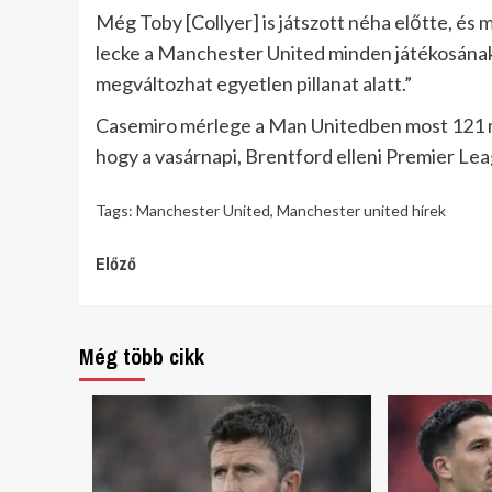
Még Toby [Collyer] is játszott néha előtte, és 
lecke a Manchester United minden játékosának.
megváltozhat egyetlen pillanat alatt.”
Casemiro mérlege a Man Unitedben most 121 mér
hogy a vasárnapi, Brentford elleni Premier Le
Tags:
Manchester United
,
Manchester united hírek
Continue
Előző
Reading
Még több cikk