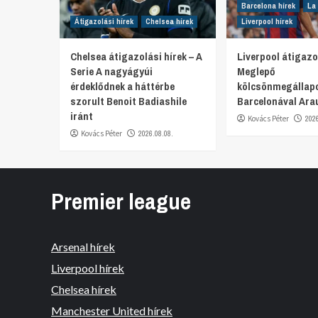
Barcelona hírek
La 
Átigazolási hírek
Chelsea hírek
Liverpool hírek
Chelsea átigazolási hírek – A
Liverpool átigazol
Serie A nagyágyúi
Meglepő
érdeklődnek a háttérbe
kölcsönmegállap
szorult Benoit Badiashile
Barcelonával Ara
iránt
Kovács Péter
202
Kovács Péter
2026.08.08.
Premier league
Arsenal hírek
Liverpool hírek
Chelsea hírek
Manchester United hírek