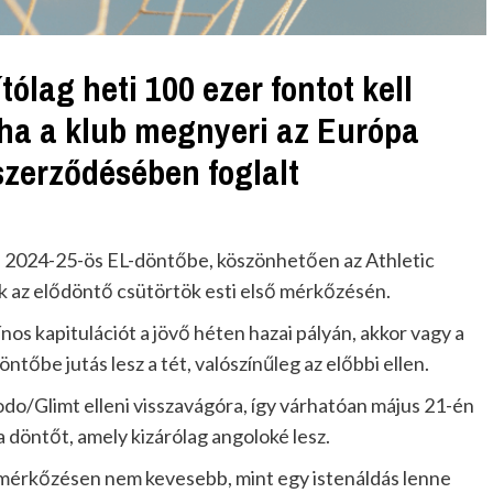
ólag heti 100 ezer fontot kell
 ha a klub megnyeri az Európa
szerződésében foglalt
a 2024-25-ös EL-döntőbe, köszönhetően az Athletic
ek az elődöntő csütörtök esti első mérkőzésén.
 kapitulációt a jövő héten hazai pályán, akkor vagy a
őbe jutás lesz a tét, valószínűleg az előbbi ellen.
do/Glimt elleni visszavágóra, így várhatóan május 21-én
 döntőt, amely kizárólag angoloké lesz.
mérkőzésen nem kevesebb, mint egy istenáldás lenne