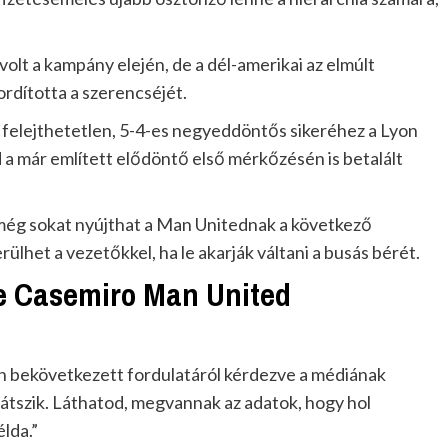
olt a kampány elején, de a dél-amerikai az elmúlt
rdította a szerencséjét.
 felejthetetlen, 5-4-es negyeddöntős sikeréhez a Lyon
a már említett elődöntő első mérkőzésén is betalált
 még sokat nyújthat a Man Unitednak a következő
ülhet a vezetőkkel, ha le akarják váltani a busás bérét.
e Casemiro Man United
 bekövetkezett fordulatáról kérdezve a médiának
látszik. Láthatod, megvannak az adatok, hogy hol
lda.”