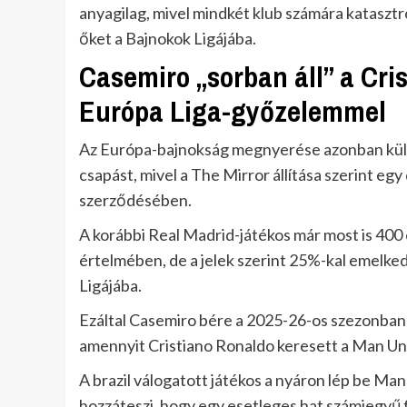
anyagilag, mivel mindkét klub számára kataszt
őket a Bajnokok Ligájába.
Casemiro „sorban áll” a Cri
Európa Liga-győzelemmel
Az Európa-bajnokság megnyerése azonban kül
csapást, mivel a The Mirror állítása szerint eg
szerződésében.
A korábbi Real Madrid-játékos már most is 400
értelmében, de a jelek szerint 25%-kal emelke
Ligájába.
Ezáltal Casemiro bére a 2025-26-os szezonban 
amennyit Cristiano Ronaldo keresett a Man Uni
A brazil válogatott játékos a nyáron lép be Ma
hozzáteszi, hogy egy esetleges hat számjegyű 