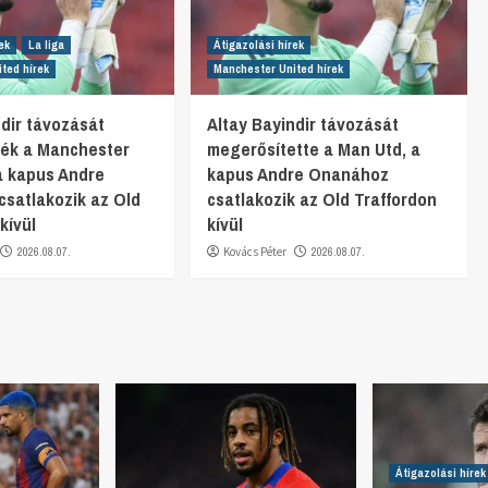
ek
La liga
Átigazolási hírek
ted hírek
Manchester United hírek
ndir távozását
Altay Bayindir távozását
ték a Manchester
megerősítette a Man Utd, a
 a kapus Andre
kapus Andre Onanához
satlakozik az Old
csatlakozik az Old Traffordon
kívül
kívül
2026.08.07.
Kovács Péter
2026.08.07.
Átigazolási hírek