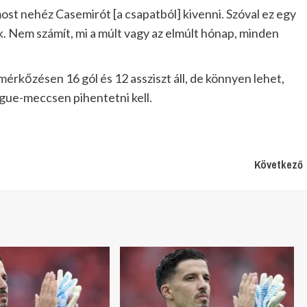
most nehéz Casemirót [a csapatból] kivenni. Szóval ez egy
 Nem számít, mi a múlt vagy az elmúlt hónap, minden
kőzésen 16 gól és 12 assziszt áll, de könnyen lehet,
ague-meccsen pihentetni kell.
Következő