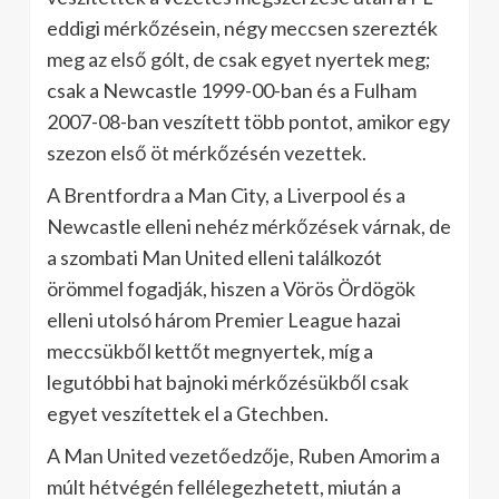
eddigi mérkőzésein, négy meccsen szerezték
meg az első gólt, de csak egyet nyertek meg;
csak a Newcastle 1999-00-ban és a Fulham
2007-08-ban veszített több pontot, amikor egy
szezon első öt mérkőzésén vezettek.
A Brentfordra a Man City, a Liverpool és a
Newcastle elleni nehéz mérkőzések várnak, de
a szombati Man United elleni találkozót
örömmel fogadják, hiszen a Vörös Ördögök
elleni utolsó három Premier League hazai
meccsükből kettőt megnyertek, míg a
legutóbbi hat bajnoki mérkőzésükből csak
egyet veszítettek el a Gtechben.
A Man United vezetőedzője, Ruben Amorim a
múlt hétvégén fellélegezhetett, miután a