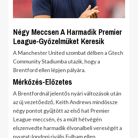
Négy Meccsen A Harmadik Premier
League-Győzelmüket Keresik
A Manchester United szombat délben a Gtech
Community Stadiumba utazik, hogy a
Brentford ellen lépjen pályára.
Mérkőzés-Előzetes
A Brentfordnál jelentős nyári változások után
az új vezetőedző, Keith Andrews mindössze
négy pontot gyűjtött az első hat Premier
League-meccsén, és a múlt hétvégén
elszenvedte harmadik élvonalbeli vereségét a
nyugat-londoni rivális Fulham ellen.