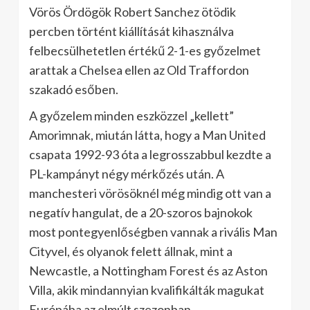
Vörös Ördögök Robert Sanchez ötödik
percben történt kiállítását kihasználva
felbecsülhetetlen értékű 2-1-es győzelmet
arattak a Chelsea ellen az Old Traffordon
szakadó esőben.
A győzelem minden eszközzel „kellett”
Amorimnak, miután látta, hogy a Man United
csapata 1992-93 óta a legrosszabbul kezdte a
PL-kampányt négy mérkőzés után. A
manchesteri vörösöknél még mindig ott van a
negatív hangulat, de a 20-szoros bajnokok
most pontegyenlőségben vannak a rivális Man
Cityvel, és olyanok felett állnak, mint a
Newcastle, a Nottingham Forest és az Aston
Villa, akik mindannyian kvalifikálták magukat
Európába az elmúlt szezonban.