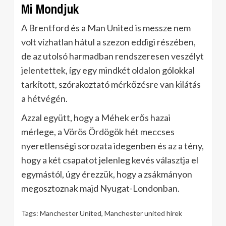
Mi Mondjuk
A Brentford és a Man United is messze nem
volt vízhatlan hátul a szezon eddigi részében,
de az utolsó harmadban rendszeresen veszélyt
jelentettek, így egy mindkét oldalon gólokkal
tarkított, szórakoztató mérkőzésre van kilátás
a hétvégén.
Azzal együtt, hogy a Méhek erős hazai
mérlege, a Vörös Ördögök hét meccses
nyeretlenségi sorozata idegenben és az a tény,
hogy a két csapatot jelenleg kevés választja el
egymástól, úgy érezzük, hogy a zsákmányon
megosztoznak majd Nyugat-Londonban.
Tags:
Manchester United
,
Manchester united hírek