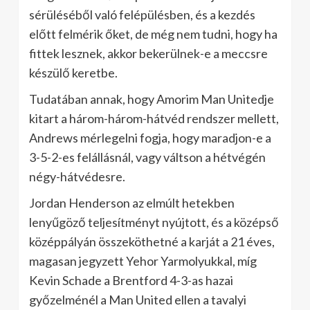
sérüléséből való felépülésben, és a kezdés
előtt felmérik őket, de még nem tudni, hogy ha
fittek lesznek, akkor bekerülnek-e a meccsre
készülő keretbe.
Tudatában annak, hogy Amorim Man Unitedje
kitart a három-három-hátvéd rendszer mellett,
Andrews mérlegelni fogja, hogy maradjon-e a
3-5-2-es felállásnál, vagy váltson a hétvégén
négy-hátvédesre.
Jordan Henderson az elmúlt hetekben
lenyűgöző teljesítményt nyújtott, és a középső
középpályán összeköthetné a karját a 21 éves,
magasan jegyzett Yehor Yarmolyukkal, míg
Kevin Schade a Brentford 4-3-as hazai
győzelménél a Man United ellen a tavalyi