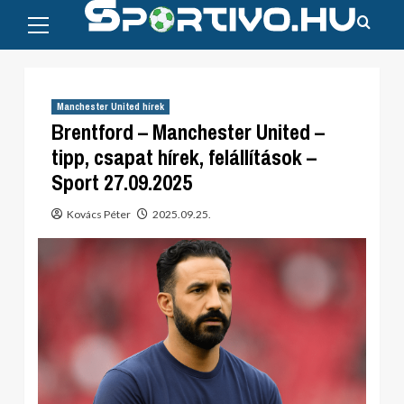
Primary
Skip
Menu
to
content
Manchester United hírek
Brentford – Manchester United –
tipp, csapat hírek, felállítások –
Sport 27.09.2025
Kovács Péter
2025.09.25.