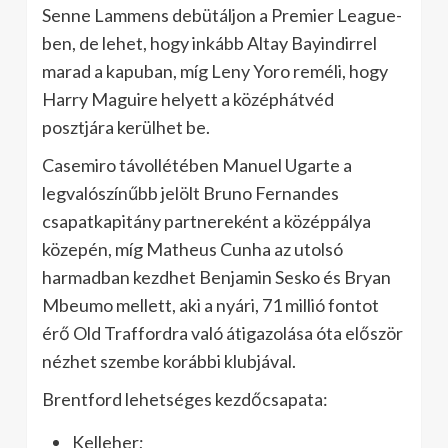
Senne Lammens debütáljon a Premier League-
ben, de lehet, hogy inkább Altay Bayindirrel
marad a kapuban, míg Leny Yoro reméli, hogy
Harry Maguire helyett a középhátvéd
posztjára kerülhet be.
Casemiro távollétében Manuel Ugarte a
legvalószínűbb jelölt Bruno Fernandes
csapatkapitány partnereként a középpálya
közepén, míg Matheus Cunha az utolsó
harmadban kezdhet Benjamin Sesko és Bryan
Mbeumo mellett, aki a nyári, 71 millió fontot
érő Old Traffordra való átigazolása óta először
nézhet szembe korábbi klubjával.
Brentford lehetséges kezdőcsapata:
Kelleher;