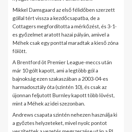
Mikkel Damsgaard az első félidőben szerzett
góllal tért vissza a kezdőcsapatba, de a
Cottagers megfordította a mérkőzést, és 3-1-
es győzelmet aratott hazai pályán, amivel a
Méhek csak egy ponttal maradtak a kieső zóna
fölött.
A Brentford öt Premier League-meccs után
már 10 gólt kapott, ami a legtöbb gól a
bajnokság ezen szakaszában a 2003-04-es
harmadosztály óta (szintén 10), és csak az
újonnan feljutott Burnley kapott több lövést,
mint a Méhek az idei szezonban.
Andrews csapata szintén nehezen használja ki
a győztes helyzeteket, mivel nyolc pontot
veszítettek a vezetés megszerzése után a PL