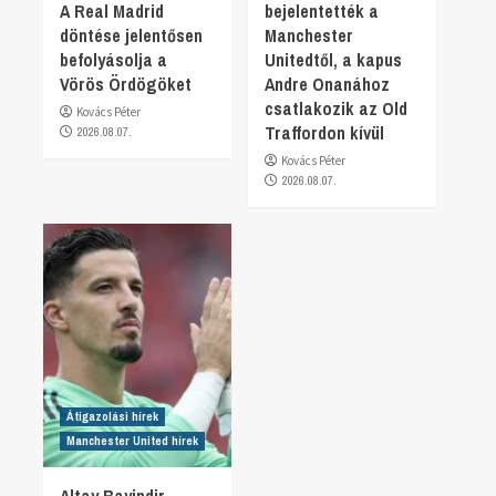
A Real Madrid
bejelentették a
döntése jelentősen
Manchester
befolyásolja a
Unitedtől, a kapus
Vörös Ördögöket
Andre Onanához
csatlakozik az Old
Kovács Péter
Traffordon kívül
2026.08.07.
Kovács Péter
2026.08.07.
Átigazolási hírek
Manchester United hírek
Altay Bayindir