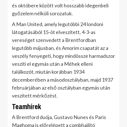
és októbere között volt hosszabb idegenbeli
győzelem nélküli sorozatuk.
A Man United, amely legutóbbi 24 londoni
látogatásából 15-öt elveszített, 4-3-as
vereséget szenvedett a Brentfordban
legutóbb májusban, és Amorim csapatát az a
veszély fenyegeti, hogy mindössze harmadszor
veszíti el egymás után a Méhek elleni
találkozót, miután korábban 1934
decemberében a másodosztályban, majd 1937
februárjában az első osztályban egymás után
veszített mérkőzést.
Teamhírek
A Brentford duója, Gustavo Nunes és Paris
Maghoma is előrelépett a combhajlító