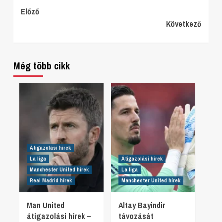
Continue
Előző
Következő
Reading
Még több cikk
Átigazolási hírek
La liga
Átigazolási hírek
Manchester United hírek
La liga
Real Madrid hírek
Manchester United hírek
Man United
Altay Bayindir
átigazolási hírek –
távozását