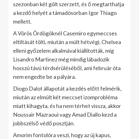
szezonban két gólt szerzett, és ő megtarthatja
a kezdő helyét a támadósorban Igor Thiago
mellett.
A Vörös Ördögöknél Casemiro egymeccses
eltiltását tölti, miután a múlt hétvégi, Chelsea
elleni győzelem alkalmával kiállították, míg
Lisandro Martinez még mindig lábadozik
hosszú távú térdsérüléséből, ami február óta
nem engedte be a pályára.
Diogo Dalot állapotát a kezdés előtt felmérik,
miután az elmúlt két meccset izomprobléma
miatt kihagyta, és ha nem térhet vissza, akkor
Noussair Mazraoui vagy Amad Diallo kezd a
jobbszélső védő posztján.
Amorim fontolóra veszi, hogy az új kapus,