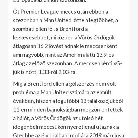
Öt Premier League-meccs után ebben a
szezonban a Man United lőtte a legtöbbet, a
szombati ellenfél, a Brentford a
legkevesebbet, miközben a Vörös Ördögök
átlagosan 16,2 lövést adnak le meccsenként,
ami nagyobb, mint az Amorim alatti 13,9-es
átlag az előző szezonban. A meccsenkénti xG-
jük is nőtt, 1,33-ról 2,03-ra.
Míg a Brentford ellen a gólszerzés nem volt
probléma a Man United számára az elmúlt
években, hiszen a legutóbbi 13 találkozójukból
11-en minden bajnokságban megzörrentették
a hálót, a Vörös Ördögök az utolsó hét
idegenbeli meccsükön nyeretlenül utaznak a
Gtechbe az élvonalban; utoljára 2019 márciusa