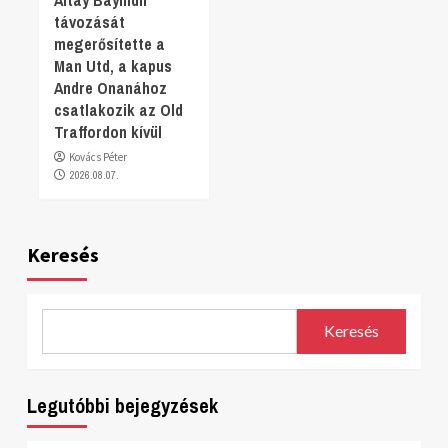
távozását
megerősítette a
Man Utd, a kapus
Andre Onanához
csatlakozik az Old
Traffordon kívül
Kovács Péter
2026.08.07.
Keresés
Keresés
Legutóbbi bejegyzések