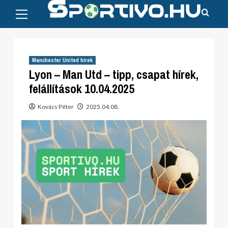
Primary
Skip
Menu
to
content
Manchester United hírek
Lyon – Man Utd – tipp, csapat hírek,
felállítások 10.04.2025
Kovács Péter
2025.04.08.