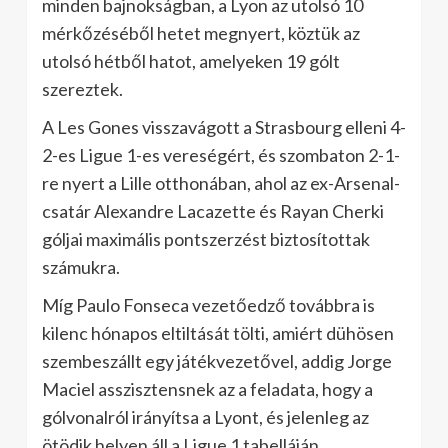
minden bajnokságban, a Lyon az utolsó 10
mérkőzéséből hetet megnyert, köztük az
utolsó hétből hatot, amelyeken 19 gólt
szereztek.
A Les Gones visszavágott a Strasbourg elleni 4-
2-es Ligue 1-es vereségért, és szombaton 2-1-
re nyert a Lille otthonában, ahol az ex-Arsenal-
csatár Alexandre Lacazette és Rayan Cherki
góljai maximális pontszerzést biztosítottak
számukra.
Míg Paulo Fonseca vezetőedző továbbra is
kilenc hónapos eltiltását tölti, amiért dühösen
szembeszállt egy játékvezetővel, addig Jorge
Maciel asszisztensnek az a feladata, hogy a
gólvonalról irányítsa a Lyont, és jelenleg az
ötödik helyen áll a Ligue 1 tabelláján,