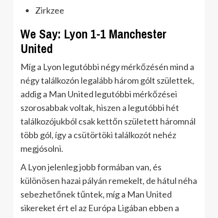
Zirkzee
We Say: Lyon 1-1 Manchester
United
Míg a Lyon legutóbbi négy mérkőzésén mind a
négy találkozón legalább három gólt születtek,
addig a Man United legutóbbi mérkőzései
szorosabbak voltak, hiszen a legutóbbi hét
találkozójukból csak kettőn született háromnál
több gól, így a csütörtöki találkozót nehéz
megjósolni.
A Lyon jelenleg jobb formában van, és
különösen hazai pályán remekelt, de hátul néha
sebezhetőnek tűntek, míg a Man United
sikereket ért el az Európa Ligában ebben a