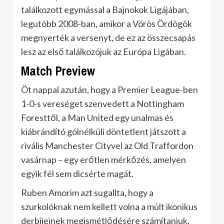
találkozott egymással a Bajnokok Ligájában,
legutóbb 2008-ban, amikor a Vörös Ördögök
megnyerték a versenyt, de ez az összecsapás
lesz az első találkozójuk az Európa Ligában.
Match Preview
Öt nappal azután, hogy a Premier League-ben
1-0-s vereséget szenvedett a Nottingham
Foresttől, a Man United egy unalmas és
kiábrándító gólnélküli döntetlent játszott a
rivális Manchester Cityvel az Old Traffordon
vasárnap – egy erőtlen mérkőzés, amelyen
egyik fél sem dicsérte magát.
Ruben Amorim azt sugallta, hogy a
szurkolóknak nem kellett volna a múlt ikonikus
derbijeinek megismétlődésére számítaniuk,