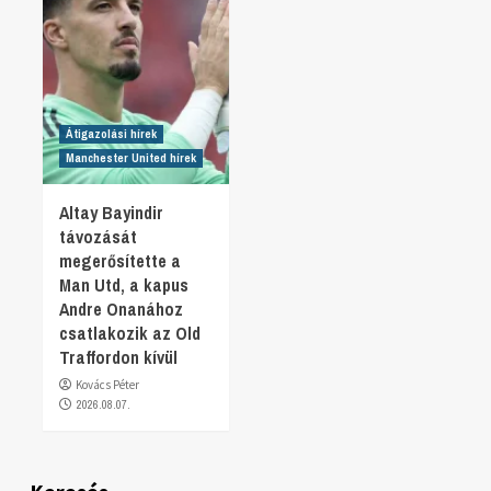
Átigazolási hírek
Manchester United hírek
Altay Bayindir
távozását
megerősítette a
Man Utd, a kapus
Andre Onanához
csatlakozik az Old
Traffordon kívül
Kovács Péter
2026.08.07.