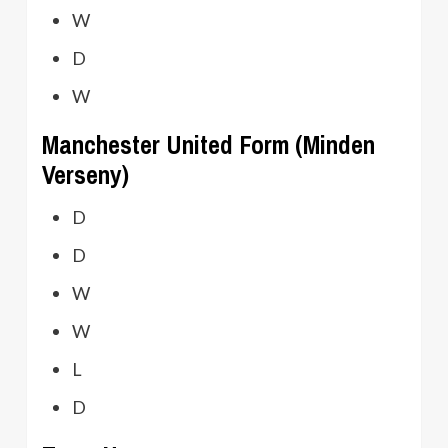
W
D
W
Manchester United Form (Minden
Verseny)
D
D
W
W
L
D