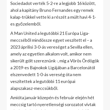
Sociedadot verték 5-2-re a legjobb 16 között,
ahol a kapitány Bruno Fernandes egy remek
kalap-trükkel vette ki a részét a múlt havi 4-1-
es győzelemből.
A Man United a legutóbbi 21 Európa Liga-
meccséből mindössze egyet veszített el – a
2023 áprilisi 3-0-ás vereséget a Sevilla ellen,
amely az egyetlen alkalom volt, amikor nem
sikerült gólt szereznünk -, míg a Vörös Ördögök
a 2019-es Bajnokok Ligájában a Barcelonától
elszenvedett 1-0-ás vereség óta nem
veszítettek a legutóbbi 11 európai
alapszakasz-meccsükből.
Amióta január közepén és február elején hét
meccsig tartó nyeretlenségi sorozatot vívtak