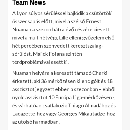
Team News
A Lyon súlyos sérüléssel bajlódik a csütörtöki
összecsapás előtt, mivel a szélső Ernest
Nuamah a szezon hátralévő részére kiesett,
mivel a múlt hétvégi, Lille elleni győzelem első
hét percében szenvedett keresztszalag-
sérülést. Malick Fofana szintén
térdproblémával esett ki.
Nuamah helyére a keresett támadó Cherki
érkezett, aki 36 mérkőzésen kilenc gólt és 18
asszisztot jegyzett ebben a szezonban – ebből
nyolc asszisztot 10 Európa Liga-mérkőzésen -,
és várhatóan csatlakozik Thiago Almadához és
Lacazette-hez vagy Georges Mikautadze-hoz
az utolsó harmadban.