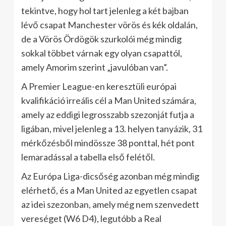
tekintve, hogy hol tart jelenleg a két bajban
lévő csapat Manchester vörös és kék oldalán,
de a Vörös Ördögök szurkolói még mindig
sokkal többet várnak egy olyan csapattól,
amely Amorim szerint „javulóban van”.
A Premier League-en keresztüli európai
kvalifikáció irreális cél a Man United számára,
amely az eddigi legrosszabb szezonját futja a
ligában, mivel jelenleg a 13. helyen tanyázik, 31
mérkőzésből mindössze 38 ponttal, hét pont
lemaradással a tabella első felétől.
Az Európa Liga-dicsőség azonban még mindig
elérhető, és a Man United az egyetlen csapat
az idei szezonban, amely még nem szenvedett
vereséget (W6 D4), legutóbb a Real