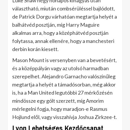
Luke Shaw négy hónapos kihagyás után
választható, miután combsérüléssel bajlódott,
de Patrick Dorgu várhatóan megtartja helyét a
balhátvéd posztján, míg Harry Maguire
alkalmas arra, hogy a középhátvéd posztján
folytassa, annak ellenére, hogy a manchesteri
derbin korán kiesett.
Mason Mount is versenyben van a bevetésért,
és a középpályán vagy az utolsó harmadban
szerepelhet. Alejandro Garnacho valószínűleg
megtartja a helyét a támadósorban, még akkor
is, ha a Man United legutóbbi 27 mérkőzésén
mindössze egy gólt szerzett, míg Amorim
mérlegelni fogja, hogy maradjon-e Rasmus
Hojlund elől, vagy visszahívja Joshua Zirkzee-t.
Lyon Lehetséges Kezdőcsapat