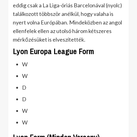
eddig csak a La Liga-óriás Barcelonával (nyolc)
találkozott többször anélkül, hogy valaha is
nyert volna Európában. Mindeközben az angol
ellenfelek ellen az utolsó három kétszeres
mérkőzésüket is elveszítették.
Lyon Europa League Form
W
W
D
D
W
W