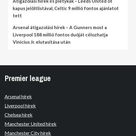
Átigazolási hírek és pletykák – Leeds United öt
kapus jelöltlistával, Celtic 9 millió fontos ajánlatot
tett
Arsenal átigazolási hírek – A Gunners most a
Liverpool 188 millió fontos duóját célozhatja
Vinicius Jr. elutasítása után
Premier league
Arsenal hírek
Liverpool hírek
Chelsea hírek
Manchester United hírek
Manchester City hírek