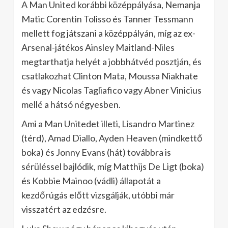
A Man United korábbi középpályása, Nemanja
Matic Corentin Tolisso és Tanner Tessmann
mellett fog játszani a középpályán, míg az ex-
Arsenal-játékos Ainsley Maitland-Niles
megtarthatja helyét a jobbhátvéd posztján, és
csatlakozhat Clinton Mata, Moussa Niakhate
és vagy Nicolas Tagliafico vagy Abner Vinicius
mellé a hátsó négyesben.
Ami a Man Unitedet illeti, Lisandro Martinez
(térd), Amad Diallo, Ayden Heaven (mindkettő
boka) és Jonny Evans (hát) továbbra is
sérüléssel bajlódik, míg Matthijs De Ligt (boka)
és Kobbie Mainoo (vádli) állapotát a
kezdőrúgás előtt vizsgálják, utóbbi már
visszatért az edzésre.