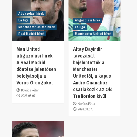
Átigazolási hírek
La liga
Átigazolási hírek
Manchester United hírek
La liga
Real Madrid hírek
Manchester United hírek
Man United
Altay Bayindir
átigazolási hírek –
távozását
A Real Madrid
bejelentették a
döntése jelentősen
Manchester
befolyásolja a
Unitedtől, a kapus
Vörös Ördögöket
Andre Onanához
csatlakozik az Old
Kovács Péter
Traffordon kívül
2026.08.07.
Kovács Péter
2026.08.07.