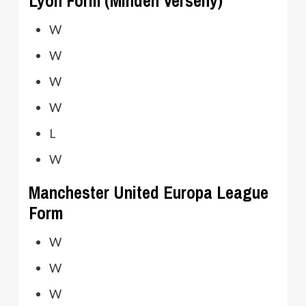
Lyon Form (Minden Verseny)
W
W
W
W
L
W
Manchester United Europa League
Form
W
W
W