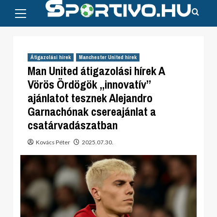
Primary
Skip
Menu
to
content
Átigazolási hírek
Manchester United hírek
Man United átigazolási hírek A
Vörös Ördögök „innovatív”
ajánlatot tesznek Alejandro
Garnachónak csereajánlat a
csatárvadászatban
Kovács Péter
2025.07.30.