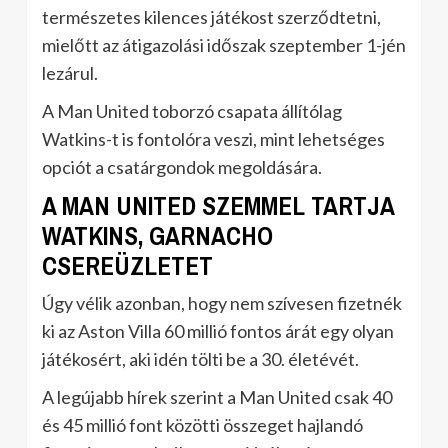
természetes kilences játékost szerződtetni,
mielőtt az átigazolási időszak szeptember 1-jén
lezárul.
A Man United toborzó csapata állítólag
Watkins-t is fontolóra veszi, mint lehetséges
opciót a csatárgondok megoldására.
A MAN UNITED SZEMMEL TARTJA
WATKINS, GARNACHO
CSEREÜZLETET
Úgy vélik azonban, hogy nem szívesen fizetnék
ki az Aston Villa 60 millió fontos árát egy olyan
játékosért, aki idén tölti be a 30. életévét.
A legújabb hírek szerint a Man United csak 40
és 45 millió font közötti összeget hajlandó