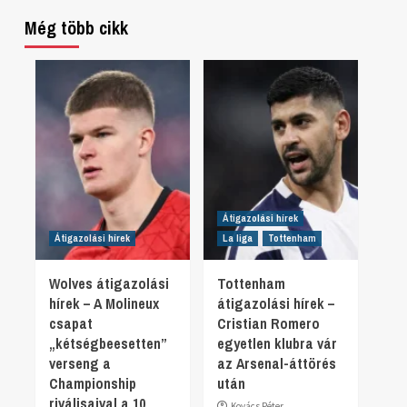
Még több cikk
Átigazolási hírek
Átigazolási hírek
La liga
Tottenham
Wolves átigazolási
Tottenham
hírek – A Molineux
átigazolási hírek –
csapat
Cristian Romero
„kétségbeesetten”
egyetlen klubra vár
verseng a
az Arsenal-áttörés
Championship
után
riválisaival a 10
Kovács Péter