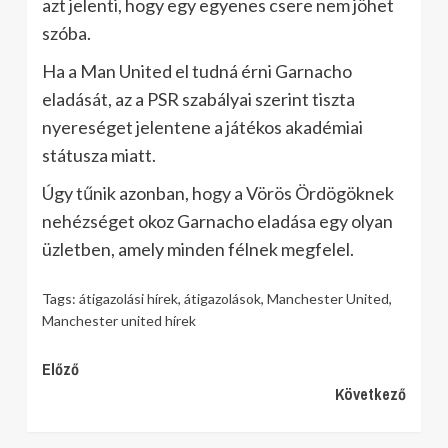
azt jelenti, hogy egy egyenes csere nem jöhet
szóba.
Ha a Man United el tudná érni Garnacho
eladását, az a PSR szabályai szerint tiszta
nyereséget jelentene a játékos akadémiai
státusza miatt.
Úgy tűnik azonban, hogy a Vörös Ördögöknek
nehézséget okoz Garnacho eladása egy olyan
üzletben, amely minden félnek megfelel.
Tags:
átigazolási hírek
,
átigazolások
,
Manchester United
,
Manchester united hírek
Continue
Előző
Következő
Reading