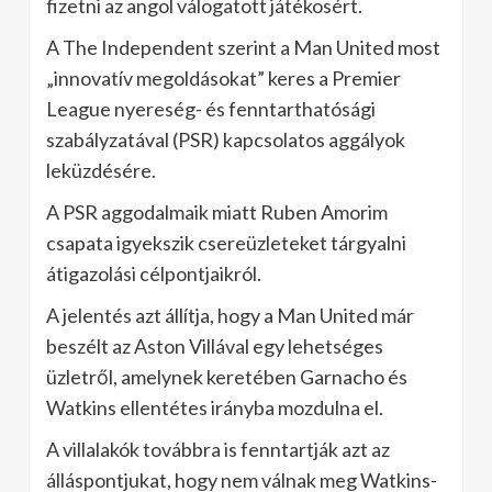
fizetni az angol válogatott játékosért.
A The Independent szerint a Man United most
„innovatív megoldásokat” keres a Premier
League nyereség- és fenntarthatósági
szabályzatával (PSR) kapcsolatos aggályok
leküzdésére.
A PSR aggodalmaik miatt Ruben Amorim
csapata igyekszik csereüzleteket tárgyalni
átigazolási célpontjaikról.
A jelentés azt állítja, hogy a Man United már
beszélt az Aston Villával egy lehetséges
üzletről, amelynek keretében Garnacho és
Watkins ellentétes irányba mozdulna el.
A villalakók továbbra is fenntartják azt az
álláspontjukat, hogy nem válnak meg Watkins-