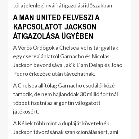
tól a jelenlegi nyári átigazolási időszakban.
A MAN UNITED FELVESZI A
KAPCSOLATOT JACKSON
ÁTIGAZOLÁSA ÜGYÉBEN
A Vörös Ördögök a Chelsea-vel is tárgyaltak
egy csereajánlatról Garnacho és Nicolas
Jackson bevonásával, akik Liam Delap és Joao
Pedro érkezése után távozhatnak.
A Chelsea állítólag Garnacho csodálói közé
tartozik, de nem hajlandóak 30 millió fontnál
többet fizetni az argentin válogatott
játékosért.
A Kékek több mint a dupláját követelnék
Jackson távozásának szankcionálásáért, ami