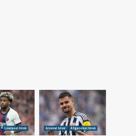
Liverpool hírek
Arsenal hírek
Átigazolási hírek