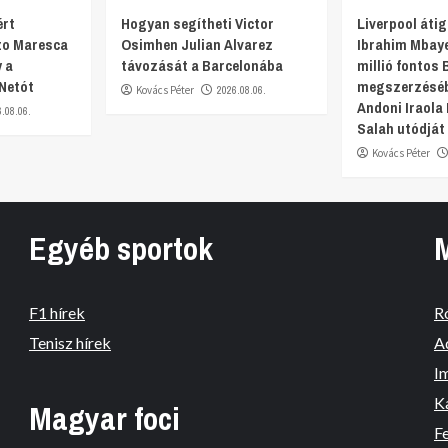
ért
Hogyan segítheti Victor
Liverpool átig
nzo Maresca
Osimhen Julian Alvarez
Ibrahim Mbaye
 a
távozását a Barcelonába
millió fontos 
 Netót
megszerzéséb
Kovács Péter
2026.08.06.
Andoni Iraol
6.08.06.
Salah utódját 
Kovács Péter
Egyéb sportok
F1 hírek
R
Tenisz hírek
A
I
K
Magyar foci
Fe