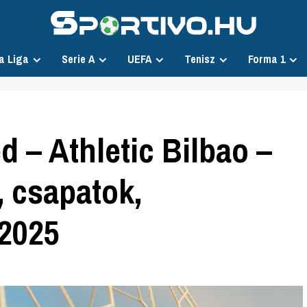
a Liga
Serie A
UEFA
Tenisz
Forma 1
 – Athletic Bilbao –
, csapatok,
.2025