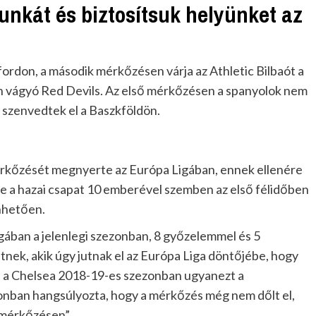
unkát és biztosítsuk helyünket az
ordon, a második mérkőzésen várja az Athletic Bilbaót a
 vágyó Red Devils. Az első mérkőzésen a spanyolok nem
 szenvedtek el a Baszkföldön.
mérkőzését megnyerte az Európa Ligában, ennek ellenére
ve a hazai csapat 10 emberével szemben az első félidőben
nhetően.
ában a jelenlegi szezonban, 8 győzelemmel és 5
etnek, akik úgy jutnak el az Európa Liga döntőjébe, hogy
n a Chelsea 2018-19-es szezonban ugyanezt a
nban hangsúlyozta, hogy a mérkőzés még nem dőlt el,
mérkőzésen”.