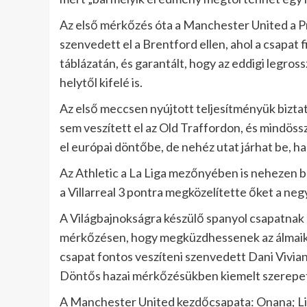
Az első mérkőzés óta a Manchester United a 
szenvedett el a Brentford ellen, ahol a csapat f
táblázatán, és garantált, hogy az eddigi legros
helytől kifelé is.
Az első meccsen nyújtott teljesítményük bizta
sem veszített el az Old Traffordon, és mindöss
el európai döntőbe, de nehéz utat járhat be, ha i
Az Athletic a La Liga mezőnyében is nehezen b
a Villarreal 3 pontra megközelítette őket a ne
A Világbajnokságra készülő spanyol csapatnak gy
mérkőzésen, hogy megküzdhessenek az álmaik e
csapat fontos veszíteni szenvedett Dani Viviann
Döntős hazai mérkőzésükben kiemelt szerepet 
A Manchester United kezdőcsapata: Onana; Lin