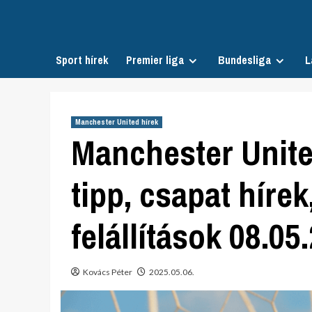
Skip
to
content
Sport hírek
Premier liga
Bundesliga
L
Manchester United hírek
Manchester United
tipp, csapat hírek
felállítások 08.05
Kovács Péter
2025.05.06.