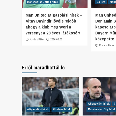
Manchester United hírek
La liga
Manc
Man United átigazolási hírek –
Man United
Altay Bayindir jövője ‘eldőlt’,
Benjamin S
ahogy a klub megnyeri a
kapcsolatb
versenyt a 28 éves játékosért
Bayern Mü
közepette
Kovács Péter
2026.08.05.
Kovács Péter
Erről maradhattál le
Átigazolási hírek
C
Átigazolási hírek
Chelsea hírek
Manchester City hírek