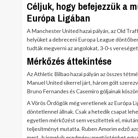
Céljuk, hogy befejezzük a m
Európa Ligában
A Manchester United hazai pályán, az Old Traff
helyüket a debreceni Europa League döntőben
tudták megverni az angolokat, 3-0-s vereséget
Mérkőzés áttekintése
Az Athletic Bilbao hazai pályán az összes tét
Manuel United sikerrel járt, három gólt szerez
Bruno Fernandes és Casemiro góljainak köszö
A Vörös Ördögök még veretlenek az Európa Lig
döntetlennel állnak. Csak a hetedik csapat leh
egyetlen mérkőzést sem veszítettek el, miutá
teljesítményt mutatta. Ruben Amorim edző azo
mert „bármelyik eredmény megtörténhet egy 