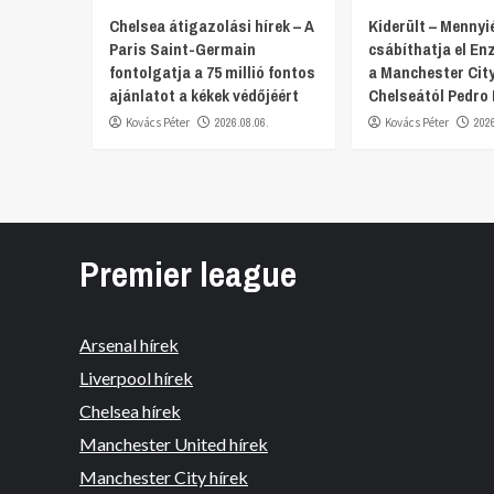
Chelsea átigazolási hírek – A
Kiderült – Mennyi
Paris Saint-Germain
csábíthatja el E
fontolgatja a 75 millió fontos
a Manchester City
ajánlatot a kékek védőjéért
Chelseától Pedro
Kovács Péter
2026.08.06.
Kovács Péter
202
Premier league
Arsenal hírek
Liverpool hírek
Chelsea hírek
Manchester United hírek
Manchester City hírek