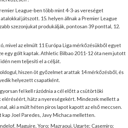
Premier League-ben több mint 4-3-as vereséget
iatalokkal játszott. 15. helyen állnak a Premier League
szabb szezonjukat produkálják, pontosan 39 ponttal, 12.
tó, mivel az elmúlt 11 Európa Liga mérkőzésükből egyet
ze egy gólt kaptak. Athletic Bilbao 2011-12 óta nem jutott
dén nem teljesíti el a célját.
oldogul, hiszen öt győzelmet arattak 14 mérkőzésből, és
gyedik helyezett csapatként.
orsan fel kell rázódnia a cél előtt a csütörtöki
léréséért, hätz a nyereségekért. Mindezek mellett a
al, aki a múlt héten piros lapot kapott az első meccsen.
kap Joel Paredes, Javy Michaca melletten.
delof, Maguire, Yoro; Mazraoui, Ugarte; Casemiro;