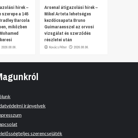
azolási hírek –
Arsenal átigazolási hírek –
 szerepe a 145
Mikel Arteta lehetséges
Bradley Barcola
kezdőcsapata Bruno
en, miközben
Guimaraesszel az orvosi
a Mohamed
vizsgálat és szerződés
keresi
részletei után
2026.08.06.
Kovács Péter
2026.08.06.
Magunkról
ólunk
datvédelmi irányelvek
mpresszum
apcsolat
lelősségteljes szerencsejáték