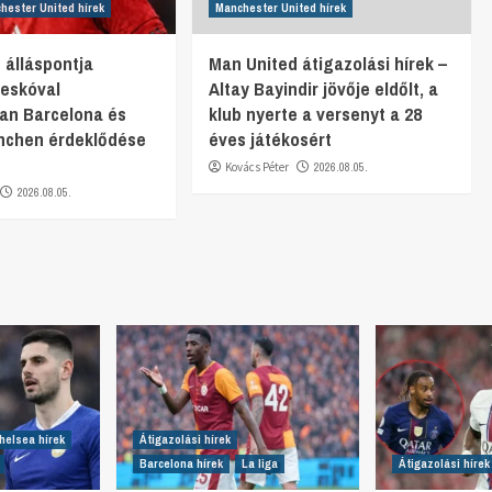
hester United hírek
Manchester United hírek
 álláspontja
Man United átigazolási hírek –
eskóval
Altay Bayindir jövője eldőlt, a
an Barcelona és
klub nyerte a versenyt a 28
nchen érdeklődése
éves játékosért
Kovács Péter
2026.08.05.
2026.08.05.
helsea hírek
Átigazolási hírek
Barcelona hírek
La liga
Átigazolási hírek