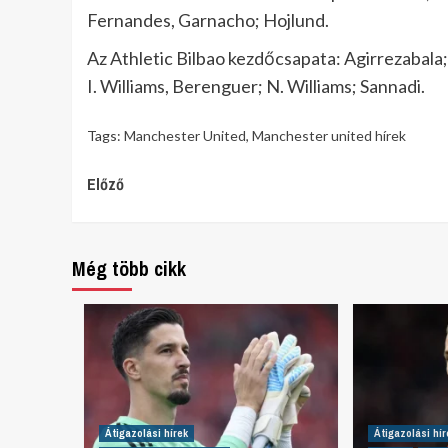
Fernandes, Garnacho; Hojlund.
Az Athletic Bilbao kezdőcsapata: Agirrezabala
I. Williams, Berenguer; N. Williams; Sannadi.
Tags:
Manchester United
,
Manchester united hírek
Continue
Előző
Reading
Még több cikk
Átigazolási hírek
Átigazolási hír