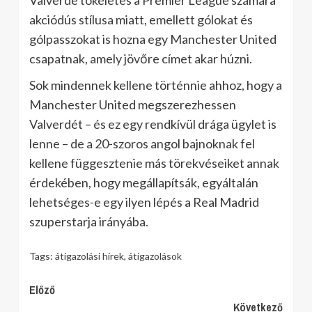
Valverde tökéletes a Premier League számára
akciódús stílusa miatt, emellett gólokat és
gólpasszokat is hozna egy Manchester United
csapatnak, amely jövőre címet akar húzni.
Sok mindennek kellene történnie ahhoz, hogy a
Manchester United megszerezhessen
Valverdét – és ez egy rendkívül drága ügylet is
lenne – de a 20-szoros angol bajnoknak fel
kellene függesztenie más törekvéseiket annak
érdekében, hogy megállapítsák, egyáltalán
lehetséges-e egy ilyen lépés a Real Madrid
szuperstarja irányába.
Tags:
átigazolási hírek
,
átigazolások
Continue
Előző
Következő