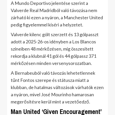
A Mundo Deportivo jelentése szerint a
Valverde Real Madridból való távozása nem
zárható ki ezen a nyáron, a Manchester United
pedig figyelemmel kíséri a helyzetet.
Valverde kilenc gólt szerzett és 13 gólpasszt
adott a 2025-26-os idényben a Los Blancos
színeiben 48 mérkőzésen, míg összesített
rekordja a klubnál 41 gól és 44 gólpassz 371
mérkőzésen minden versenysorozatban.
A Bernabeuból való távozás lehetetlennek
tűnt Fontos szerepe és státusza miatt a
klubban, de hatalmas változások várhatók ezen
a nyáron, mivel José Mourinho hamarosan
megerősítésre kerül mint a vezetőedző.
Man United ‘Given Encouragement’