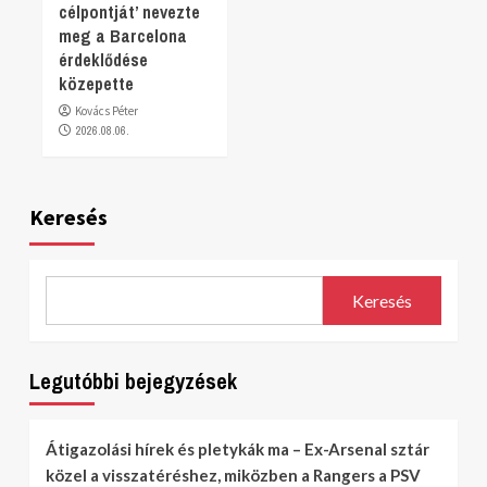
célpontját’ nevezte
meg a Barcelona
érdeklődése
közepette
Kovács Péter
2026.08.06.
Keresés
Keresés
Legutóbbi bejegyzések
Átigazolási hírek és pletykák ma – Ex-Arsenal sztár
közel a visszatéréshez, miközben a Rangers a PSV