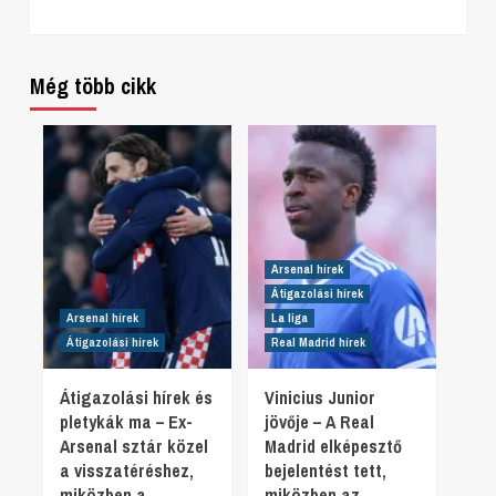
Reading
Még több cikk
Arsenal hírek
Átigazolási hírek
Arsenal hírek
La liga
Átigazolási hírek
Real Madrid hírek
Átigazolási hírek és
Vinicius Junior
pletykák ma – Ex-
jövője – A Real
Arsenal sztár közel
Madrid elképesztő
a visszatéréshez,
bejelentést tett,
miközben a
miközben az