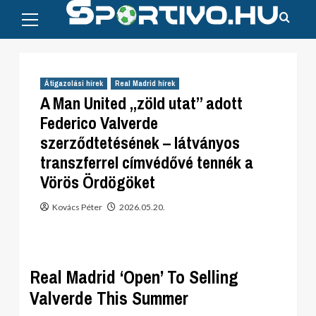
Primary
Skip
Menu
to
content
Átigazolási hírek
Real Madrid hírek
A Man United „zöld utat” adott
Federico Valverde
szerződtetésének – látványos
transzferrel címvédővé tennék a
Vörös Ördögöket
Kovács Péter
2026.05.20.
Real Madrid ‘Open’ To Selling
Valverde This Summer