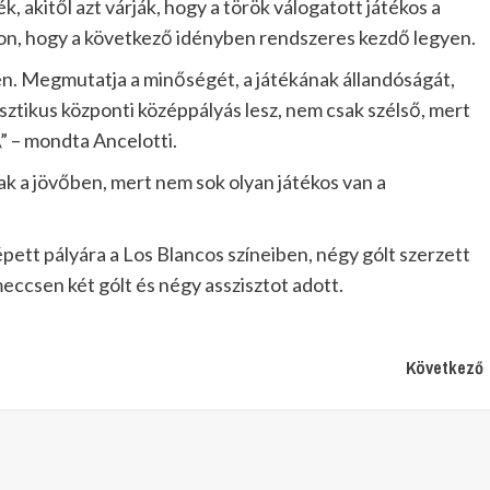
, akitől azt várják, hogy a török válogatott játékos a
on, hogy a következő idényben rendszeres kezdő legyen.
ben. Megmutatja a minőségét, a játékának állandóságát,
ztikus központi középpályás lesz, nem csak szélső, mert
\” – mondta Ancelotti.
ak a jövőben, mert nem sok olyan játékos van a
ett pályára a Los Blancos színeiben, négy gólt szerzett
meccsen két gólt és négy asszisztot adott.
Következő