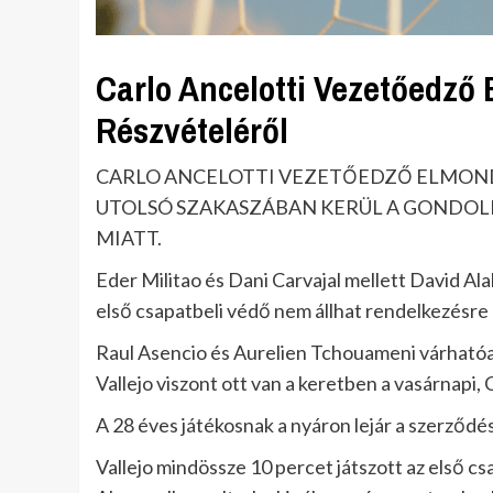
Carlo Ancelotti Vezetőedző 
Részvételéről
CARLO ANCELOTTI VEZETŐEDZŐ ELMONDTA
UTOLSÓ SZAKASZÁBAN KERÜL A GONDOL
MIATT.
Eder Militao és Dani Carvajal mellett David Ala
első csapatbeli védő nem állhat rendelkezésre
Raul Asencio és Aurelien Tchouameni várhatóan
Vallejo viszont ott van a keretben a vasárnapi,
A 28 éves játékosnak a nyáron lejár a szerződé
Vallejo mindössze 10 percet játszott az első 