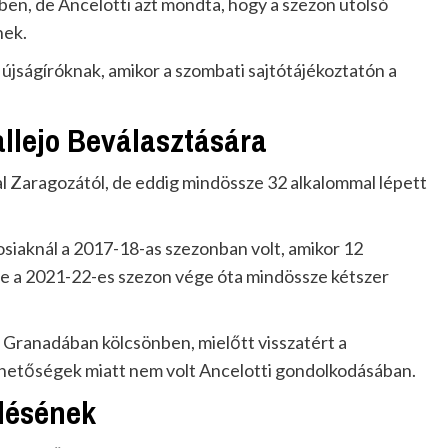
ben, de Ancelotti azt mondta, hogy a szezon utolsó
nek.
 újságíróknak, amikor a szombati sajtótájékoztatón a
allejo Beválasztására
al Zaragozától, de eddig mindössze 32 alkalommal lépett
iaknál a 2017-18-as szezonban volt, amikor 12
de a 2021-22-es szezon vége óta mindössze kétszer
a Granadában kölcsönben, mielőtt visszatért a
ehetőségek miatt nem volt Ancelotti gondolkodásában.
ődésének