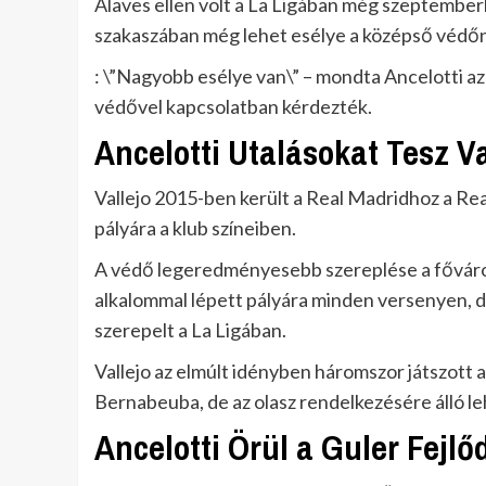
Alaves ellen volt a La Ligában még szeptember
szakaszában még lehet esélye a középső védő
: \”Nagyobb esélye van\” – mondta Ancelotti az
védővel kapcsolatban kérdezték.
Ancelotti Utalásokat Tesz V
Vallejo 2015-ben került a Real Madridhoz a Re
pályára a klub színeiben.
A védő legeredményesebb szereplése a főváros
alkalommal lépett pályára minden versenyen, 
szerepelt a La Ligában.
Vallejo az elmúlt idényben háromszor játszott 
Bernabeuba, de az olasz rendelkezésére álló l
Ancelotti Örül a Guler Fejl