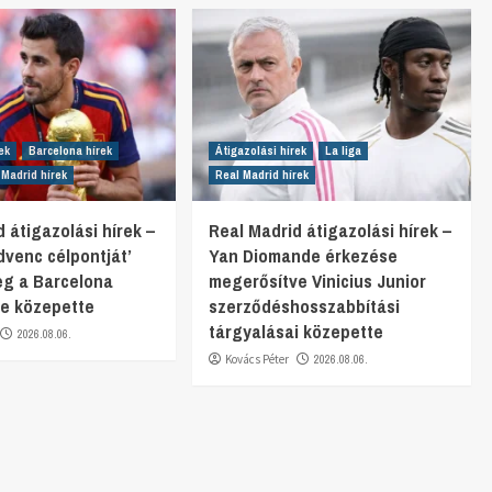
ek
Barcelona hírek
Átigazolási hírek
La liga
 Madrid hírek
Real Madrid hírek
 átigazolási hírek –
Real Madrid átigazolási hírek –
dvenc célpontját’
Yan Diomande érkezése
eg a Barcelona
megerősítve Vinicius Junior
e közepette
szerződéshosszabbítási
tárgyalásai közepette
2026.08.06.
Kovács Péter
2026.08.06.