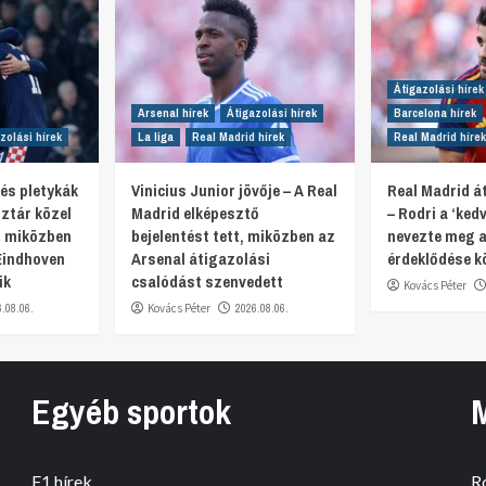
Átigazolási hírek
Arsenal hírek
Átigazolási hírek
Barcelona hírek
zolási hírek
La liga
Real Madrid hírek
Real Madrid hírek
 és pletykák
Vinicius Junior jövője – A Real
Real Madrid át
ztár közel
Madrid elképesztő
– Rodri a ‘ked
, miközben
bejelentést tett, miközben az
nevezte meg a
Eindhoven
Arsenal átigazolási
érdeklődése k
ik
csalódást szenvedett
Kovács Péter
6.08.06.
Kovács Péter
2026.08.06.
Egyéb sportok
F1 hírek
R