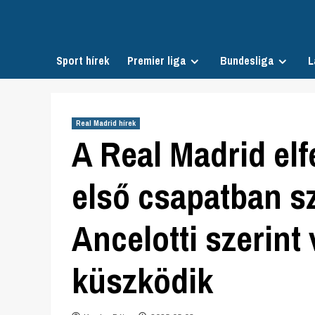
Skip
to
content
Sport hírek
Premier liga
Bundesliga
L
Real Madrid hírek
A Real Madrid elf
első csapatban s
Ancelotti szerint
küszködik