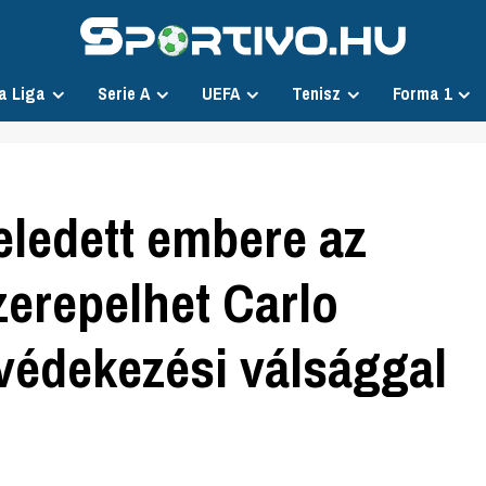
a Liga
Serie A
UEFA
Tenisz
Forma 1
eledett embere az
zerepelhet Carlo
 védekezési válsággal