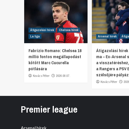
Átigazolási hírek
Chelsea hírek
La liga
Arsenal hírek
Átiga
Fabrizio Romano: Chelsea 18
Átigazolási hírek
millió fontos megállapodást
ma – Ex-Arsenal s
kötött Marc Cucurella
a visszatéréshez
pótlására
a Rangers a PSV 
szélsőjére pályáz
Kovács Péter
2026.08.07.
Kovács Péter
202
Premier league
Arsenal hírek