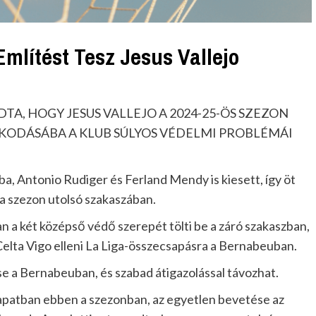
Említést Tesz Jesus Vallejo
, HOGY JESUS VALLEJO A 2024-25-ÖS SZEZON
KODÁSÁBA A KLUB SÚLYOS VÉDELMI PROBLÉMÁI
ba, Antonio Rudiger és Ferland Mendy is kiesett, így öt
 a szezon utolsó szakaszában.
 a két középső védő szerepét tölti be a záró szakaszban,
 Celta Vigo elleni La Liga-összecsapásra a Bernabeuban.
se a Bernabeuban, és szabad átigazolással távozhat.
csapatban ebben a szezonban, az egyetlen bevetése az