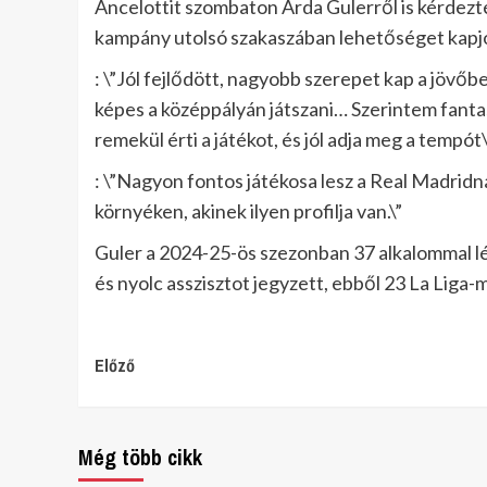
Ancelottit szombaton Arda Gulerről is kérdezték
kampány utolsó szakaszában lehetőséget kapj
: \”Jól fejlődött, nagyobb szerepet kap a jövő
képes a középpályán játszani… Szerintem fantas
remekül érti a játékot, és jól adja meg a tempót
: \”Nagyon fontos játékosa lesz a Real Madridn
környéken, akinek ilyen profilja van.\”
Guler a 2024-25-ös szezonban 37 alkalommal lép
és nyolc asszisztot jegyzett, ebből 23 La Liga-
Continue
Előző
Reading
Még több cikk