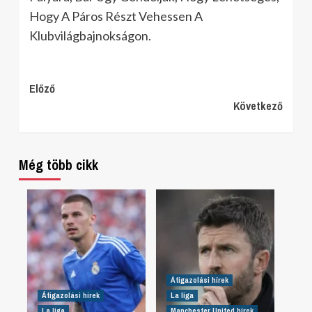
Hogy A Páros Részt Vehessen A
Klubvilágbajnokságon.
Continue
Előző
Következő
Reading
Még több cikk
Átigazolási hírek
Átigazolási hírek
La liga
La liga
Manchester United hírek