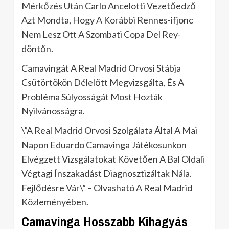
Mérkőzés Után Carlo Ancelotti Vezetőedző
Azt Mondta, Hogy A Korábbi Rennes-ifjonc
Nem Lesz Ott A Szombati Copa Del Rey-
döntőn.
Camavingát A Real Madrid Orvosi Stábja
Csütörtökön Délelőtt Megvizsgálta, És A
Probléma Súlyosságát Most Hozták
Nyilvánosságra.
\”A Real Madrid Orvosi Szolgálata Által A Mai
Napon Eduardo Camavinga Játékosunkon
Elvégzett Vizsgálatokat Követően A Bal Oldali
Végtagi Ínszakadást Diagnosztizáltak Nála.
Fejlődésre Vár\” – Olvasható A Real Madrid
Közleményében.
Camavinga Hosszabb Kihagyás