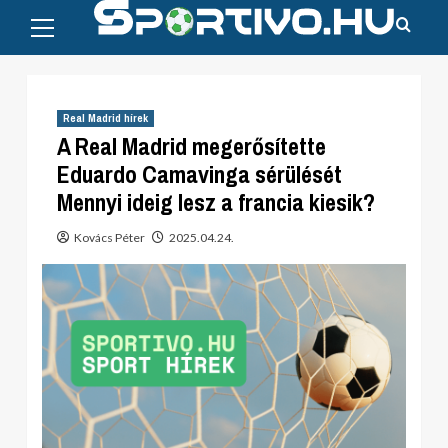
Primary
Skip
Menu
to
content
Real Madrid hírek
A Real Madrid megerősítette
Eduardo Camavinga sérülését
Mennyi ideig lesz a francia kiesik?
Kovács Péter
2025.04.24.