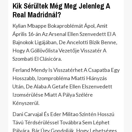
Kik Sérültek Még Meg Jelenleg A
Real Madridnál?
Kylian Mbappe Bokaproblémát Ápol, Amit
Április 16-án Az Arsenal Ellen Szenvedett El A
Bajnokok Ligájában, De Ancelotti Bízik Benne,
Hogy A Góllövőlista Vezetője Visszatér A
Szombati El Clásicóra.
Ferland Mendy Is Visszatérhet A Csapatba Egy
Hosszabb, Izomprobléma Miatti Hiányzás
Után, De Alaba A Getafe Ellen Elszenvedett
Izomsérülése Miatt A Pálya Szélére
Kényszerül.
Dani Carvajal És Eder Militao Szintén Hosszú
Távú Térdsérüléssel Továbbra Sem Léphet
Pályára, Bár Úgy Gondolják, Hogy Lehetséges,