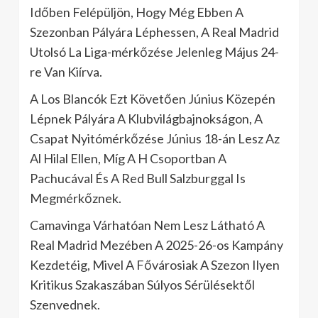
Időben Felépüljön, Hogy Még Ebben A
Szezonban Pályára Léphessen, A Real Madrid
Utolsó La Liga-mérkőzése Jelenleg Május 24-
re Van Kiírva.
A Los Blancók Ezt Követően Június Közepén
Lépnek Pályára A Klubvilágbajnokságon, A
Csapat Nyitómérkőzése Június 18-án Lesz Az
Al Hilal Ellen, Míg A H Csoportban A
Pachucával És A Red Bull Salzburggal Is
Megmérkőznek.
Camavinga Várhatóan Nem Lesz Látható A
Real Madrid Mezében A 2025-26-os Kampány
Kezdetéig, Mivel A Fővárosiak A Szezon Ilyen
Kritikus Szakaszában Súlyos Sérülésektől
Szenvednek.