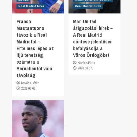
Real Madrid hírek
Real Madrid hírek
Franco
Man United
Mastantuono
átigazolási hírek –
távozik a Real
A Real Madrid
Madridtól –
döntése jelentősen
Értelmes lépés az
befolyásolja a
ifjú tehetség
Vörös Ördögöket
számára a
Kovács Péter
Bernabeutól való
2026.08.07.
távolság
Kovács Péter
2026.08.08.