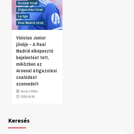
Arsenal hírek
Átigazolási hírek
La liga
Real Madrid hírek
Vinicius Junior
jövője – A Real
Madrid elképesztő
bejelentést tett,
miközben az
Arsenal átigazolási
csalódást
szenvedett
Kovács Péter
2026.08.06.
Keresés