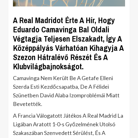
A Real Madridot Érte A Hír, Hogy
Eduardo Camavinga Bal Oldali
Végtagja Teljesen Elszakadt, Így A
Középpályás Várhatóan Kihagyja A
Szezon Hátralévő Részét És A
Klubvilágbajnokságot.
Camavinga Nem Került Be A Getafe Elleni
Szerda Esti Kezdőcsapatba, De A Félidei
Szünetben David Alaba Izomproblémái Miatt
Bevetették.
A Francia Válogatott Játékos A Real Madrid La
Ligában Aratott 1-0-s Győzelmének Utolsó
Szakaszában Szenvedett Sérülést, És A