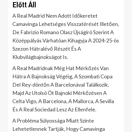
Előtt Áll
A Real Madrid Nem Adott Időkeretet
Camavinga Lehetséges Visszatérését Illetően,
De Fabrizio Romano Olasz Újságíró Szerint A
Középpályás Várhatóan Kihagyja A 2024-25-ös
Szezon Hátralévő Részét És A
Klubvilágbajnokságot Is.
A Real Madridnak Még Hat Mérkőzés Van
Hátra A Bajnokság Végéig, A Szombati Copa
Del Rey-döntőn A Barcelonával Találkozik,
Majd Az Utolsó Öt Bajnoki Mérkőzésen A
Celta Vigo, A Barcelona, A Mallorca, A Sevilla
És A Real Sociedad Lesz Az Ellenfele.
A Probléma Súlyossága Miatt Szinte
Lehetetlennek Tartják, Hogy Camavinga