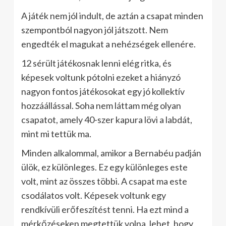
A játék nem jól indult, de aztán a csapat minden
szempontból nagyon jól játszott. Nem
engedték el magukat a nehézségek ellenére.
12 sérült játékosnak lenni elég ritka, és
képesek voltunk pótolni ezeket a hiányzó
nagyon fontos játékosokat egy jó kollektív
hozzáállással. Soha nem láttam még olyan
csapatot, amely 40-szer kapura lövi a labdát,
mint mi tettük ma.
Minden alkalommal, amikor a Bernabéu padján
ülök, ez különleges. Ez egy különleges este
volt, mint az összes többi. A csapat ma este
csodálatos volt. Képesek voltunk egy
rendkívüli erőfeszítést tenni. Ha ezt mind a
mérkőzéseken megtettük volna, lehet, hogy