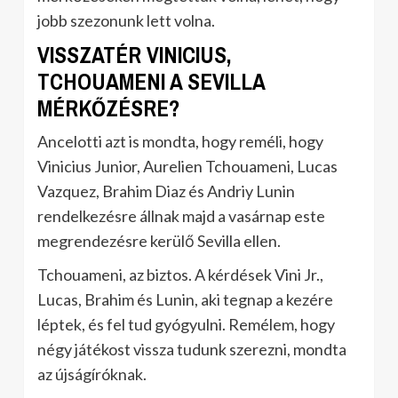
jobb szezonunk lett volna.
VISSZATÉR VINICIUS,
TCHOUAMENI A SEVILLA
MÉRKŐZÉSRE?
Ancelotti azt is mondta, hogy reméli, hogy
Vinicius Junior, Aurelien Tchouameni, Lucas
Vazquez, Brahim Diaz és Andriy Lunin
rendelkezésre állnak majd a vasárnap este
megrendezésre kerülő Sevilla ellen.
Tchouameni, az biztos. A kérdések Vini Jr.,
Lucas, Brahim és Lunin, aki tegnap a kezére
léptek, és fel tud gyógyulni. Remélem, hogy
négy játékost vissza tudunk szerezni, mondta
az újságíróknak.