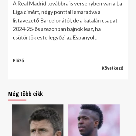
A Real Madrid továbbra is versenyben van a La
Liga címért, négy ponttal lemaradva a
listavezető Barcelonától, de a katalán csapat
2024-25-ös szezonban bajnok lesz, ha
csütörtök este legyőzi az Espanyolt.
Continue
Előző
Következő
Reading
Még több cikk