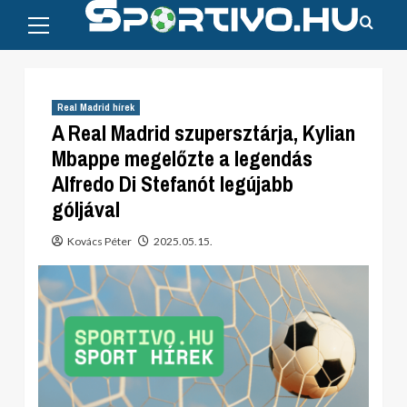
Primary
Skip
Menu
to
content
Real Madrid hírek
A Real Madrid szupersztárja, Kylian
Mbappe megelőzte a legendás
Alfredo Di Stefanót legújabb
góljával
Kovács Péter
2025.05.15.