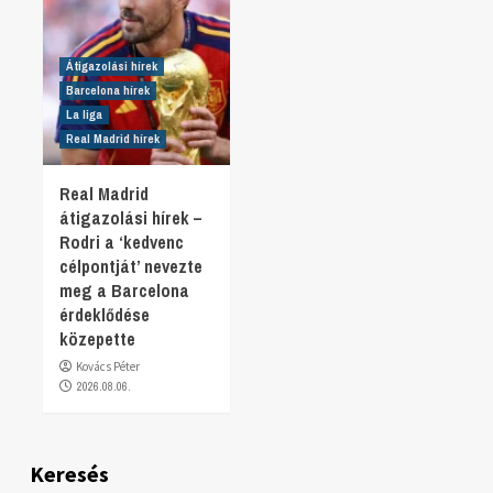
Átigazolási hírek
Barcelona hírek
La liga
Real Madrid hírek
Real Madrid
átigazolási hírek –
Rodri a ‘kedvenc
célpontját’ nevezte
meg a Barcelona
érdeklődése
közepette
Kovács Péter
2026.08.06.
Keresés