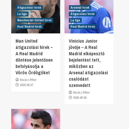
Átigazolási hírek
Arsenal hírek
La liga
Átigazolási hírek
Manchester United hírek
La liga
Real Madrid hírek
Real Madrid hírek
Man United
Vinicius Junior
átigazolási hírek –
jövője – A Real
A Real Madrid
Madrid elképesztő
döntése jelentősen
bejelentést tett,
befolyásolja a
miközben az
Vörös Ördögöket
Arsenal átigazolási
csalódást
Kovács Péter
szenvedett
2026.08.07.
Kovács Péter
2026.08.06.