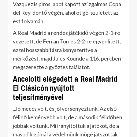
Vazquez is piros lapot kapott az izgalmas Copa
del Rey-döntő végén, ahol öt gól született az
est folyamán.
A Real Madrid a rendes játékidő végén 2-1-re
vezetett, de Ferran Torres 2-2-re egyenlített,
ezzel hosszabbításra kényszerítve a
mérkőzést, majd Jules Kounde a 116. percben
megszerezte a győztes találatot.
Ancelotti elégedett a Real Madrid
El Clásicón nyújtott
teljesítményével
„Jó meccs volt, és jól versenyeztünk. Az első
félidő keményebb volt, de a második félidőben
jobbak voltunk. Mi irányítottuk a játékot, de a
második gólnál a védelmünk mögé játszottak