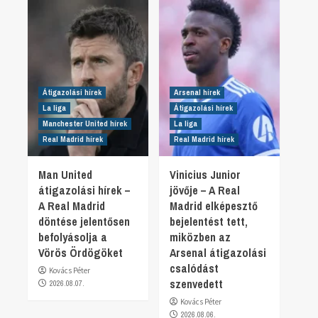
Átigazolási hírek
Arsenal hírek
La liga
Átigazolási hírek
Manchester United hírek
La liga
Real Madrid hírek
Real Madrid hírek
Man United
Vinicius Junior
átigazolási hírek –
jövője – A Real
A Real Madrid
Madrid elképesztő
döntése jelentősen
bejelentést tett,
befolyásolja a
miközben az
Vörös Ördögöket
Arsenal átigazolási
csalódást
Kovács Péter
szenvedett
2026.08.07.
Kovács Péter
2026.08.06.