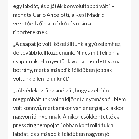
egy labdát, és a játék bonyolultabbá vált” –
mondta Carlo Ancelotti, a Real Madrid
vezetőedzője a mérkőzés után a
riportereknek.
„A csapat jó volt, közel álltunk a győzelemhez,
de tovább kell küzdenünk. Nincs mit felróni a
csapatnak. Ha nyertünk volna, nem lett volna
botrány, mert a második félidőben jobbak
voltunk ellenfelünknél.”
„Jól védekeztünk anélkül, hogy az elején
megpróbáltunk volna kijönni a nyomásból. Nem
volt könnyű, mert amikor van energiájuk, akkor
nagyon jól nyomnak. Amikor csökkentették a
presszing tempóját, jobban kontrolláltuk a
labdát, és a második félidőben nagyon jól