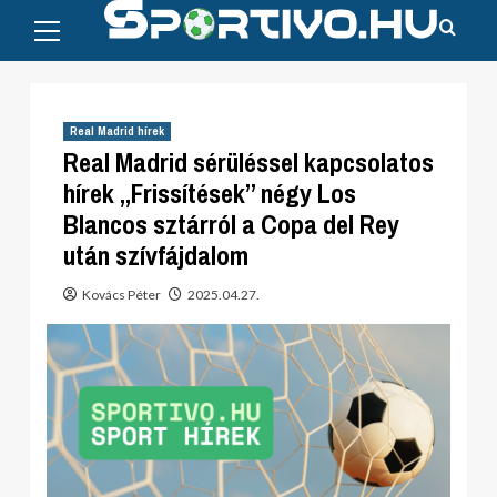
Primary
Skip
Menu
to
content
Real Madrid hírek
Real Madrid sérüléssel kapcsolatos
hírek „Frissítések” négy Los
Blancos sztárról a Copa del Rey
után szívfájdalom
Kovács Péter
2025.04.27.