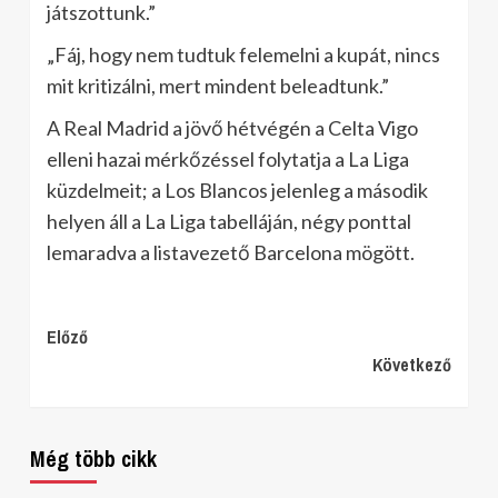
játszottunk.”
„Fáj, hogy nem tudtuk felemelni a kupát, nincs
mit kritizálni, mert mindent beleadtunk.”
A Real Madrid a jövő hétvégén a Celta Vigo
elleni hazai mérkőzéssel folytatja a La Liga
küzdelmeit; a Los Blancos jelenleg a második
helyen áll a La Liga tabelláján, négy ponttal
lemaradva a listavezető Barcelona mögött.
Continue
Előző
Következő
Reading
Még több cikk