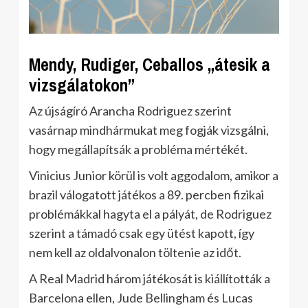
Mendy, Rudiger, Ceballos „átesik a
vizsgálatokon”
Az újságíró Arancha Rodriguez szerint
vasárnap mindhármukat meg fogják vizsgálni,
hogy megállapítsák a probléma mértékét.
Vinicius Junior körül is volt aggodalom, amikor a
brazil válogatott játékos a 89. percben fizikai
problémákkal hagyta el a pályát, de Rodriguez
szerint a támadó csak egy ütést kapott, így
nem kell az oldalvonalon töltenie az időt.
A Real Madrid három játékosát is kiállították a
Barcelona ellen, Jude Bellingham és Lucas