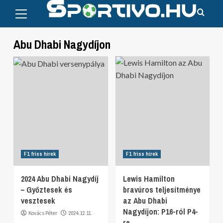
Primary
Skip
Menu
to
content
Abu Dhabi Nagydíjon
F1 friss hírek
F1 friss hírek
2024 Abu Dhabi Nagydíj
Lewis Hamilton
– Győztesek és
bravúros teljesítménye
vesztesek
az Abu Dhabi
Nagydíjon: P16-ról P4-
Kovács Péter
2024.12.11.
re