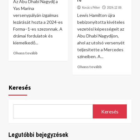
Az Abu Dhabi Nagydíj a
Kovács Péter
2024.12.09.
Yas Marina
versenypályán izgalmas
Lewis Hamilton újra
lezárását hozta a 2024-es
bebizonyította kivételes
Forma–1-es szezonnak. A
vezetési képességeit az
drámai fordulatok és
Abu Dhabi Nagydíjon,
kiemelkedő...
ahol az utolsó versenyét
teljesítette a Mercedes
Olvass tovább
színeiben. A...
Olvass tovább
Keresés
Keresés
Legutóbbi bejegyzések