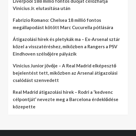
Liverpool 188 millió fontos duóját célozhatja
Vinicius Jr. elutasítása után
Fabrizio Romano: Chelsea 18 millió fontos
megállapodást kötött Marc Cucurella pótlására
Átigazolási hírek és pletykák ma – Ex-Arsenal sztár
közel a visszatéréshez, miközben a Rangers a PSV
Eindhoven szélsőjére pályázik
Vinicius Junior jövője – A Real Madrid elképesztő
bejelentést tett, miközben az Arsenal átigazolási
csalódást szenvedett
Real Madrid átigazolási hírek – Rodri a ‘kedvenc
célpontját’ nevezte meg a Barcelona érdeklődése
közepette