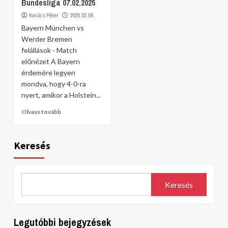
Bundesliga 07.02.2025
Kovács Péter
2025.02.06.
Bayern München vs
Werder Bremen
felállások - Match
előnézet A Bayern
érdemére legyen
mondva, hogy 4-0-ra
nyert, amikor a Holstein...
Olvass tovább
Keresés
Keresés
Legutóbbi bejegyzések