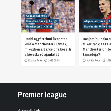
Átigazolási hírek
Barcelona hírek
La liga
Átigazolási hírek
L
Manchester City hírek
Manchester United hí
Rodri egyértelmű üzenetet
Benjamin Sesko s
küld a Manchester Citynek,
Mikor tér vissza 
miközben a Barcelona készíti
Manchester Unit
a következő ajánlatát
támadója?
Kovács Péter
2026.08.08.
Kovács Péter
202
Premier league
Arsenal hírek