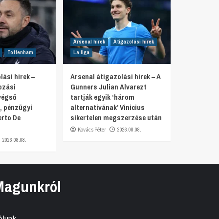
Arsenal hírek
Átigazolási hírek
Tottenham
La liga
ási hírek –
Arsenal átigazolási hírek – A
ozási
Gunners Julian Alvarezt
végső
tartják egyik ‘három
, pénzügyi
alternatívának’ Vinicius
erto De
sikertelen megszerzése után
Kovács Péter
2026.08.08.
2026.08.08.
Magunkról
ólunk