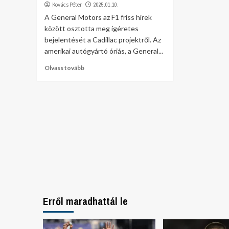
Kovács Péter
2025.01.10.
A General Motors az F1 friss hírek
között osztotta meg ígéretes
bejelentését a Cadillac projektről. Az
amerikai autógyártó óriás, a General...
Olvass tovább
Erről maradhattál le