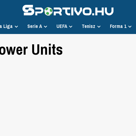
a Liga
Serie A
UEFA
Tenisz
Forma 1
ower Units