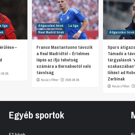
a liga
Átigazolási hírek
La liga
rek
Real Madrid hírek
Átigazolási hírek
érülése –
Franco Mastantuono távozik
Spurs átigazol
a
a Real Madridtól – Értelmes
Támadó a táv
ed
lépés az ifjú tehetség
tárgyalások ‘
számára a Bernabeutól való
szakaszában’
távolság
lökést ad Rob
6.08.08.
Zerbinak
Kovács Péter
2026.08.08.
Kovács Péter
Egyéb sportok
F1 hírek
R