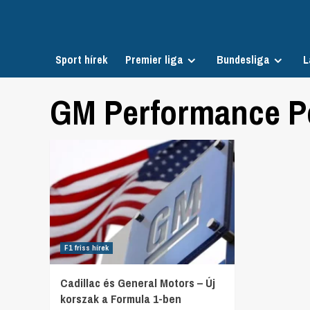
Skip
to
content
Sport hírek
Premier liga
Bundesliga
L
GM Performance P
F1 friss hírek
Cadillac és General Motors – Új
korszak a Formula 1-ben