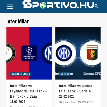
Primary
Skip
Menu
to
content
Inter Milan
Bajnokok Ligája
Serie A
Inter Milan vs
Inter Milan vs Genoa
Feyenoord Felállások –
Felállások – Serie A
Bajnokok Ligája
22.02.2025
11.03.2025
Kovács Péter
2025.02.21.