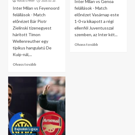
Kovács Péter
2025.03.10.
Inter Milan vs Genoa
Inter Milan vs Feyenoord
felállások - Match
felállások - Match
előnézet Vasárnap este
előnézet Bár Piotr
1-0-ra kikapott a régi
Zielinski tizenegyest
ellenfél Juventusszal
hárított Timon
szemben, az Inter két...
Wellenreuther egy
Olvass tovább
tipikus hangulatú De
Kuip-nál,...
Olvass tovább
Bajnokok Ligája