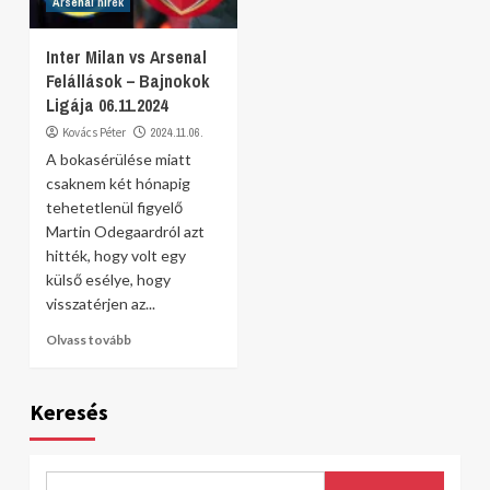
Arsenal hírek
Inter Milan vs Arsenal
Felállások – Bajnokok
Ligája 06.11.2024
Kovács Péter
2024.11.06.
A bokasérülése miatt
csaknem két hónapig
tehetetlenül figyelő
Martin Odegaardról azt
hitték, hogy volt egy
külső esélye, hogy
visszatérjen az...
Olvass tovább
Keresés