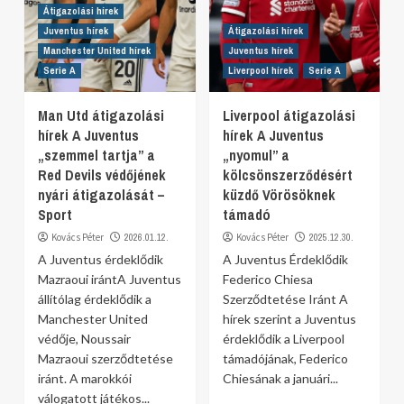
Átigazolási hírek
Juventus hírek
Átigazolási hírek
Manchester United hírek
Juventus hírek
Serie A
Liverpool hírek
Serie A
Man Utd átigazolási
Liverpool átigazolási
hírek A Juventus
hírek A Juventus
„szemmel tartja” a
„nyomul” a
Red Devils védőjének
kölcsönszerződésért
nyári átigazolását –
küzdő Vörösöknek
Sport
támadó
Kovács Péter
2026.01.12.
Kovács Péter
2025.12.30.
A Juventus érdeklődik
A Juventus Érdeklődik
Mazraoui irántA Juventus
Federico Chiesa
állítólag érdeklődik a
Szerződtetése Iránt A
Manchester United
hírek szerint a Juventus
védője, Noussair
érdeklődik a Liverpool
Mazraoui szerződtetése
támadójának, Federico
iránt. A marokkói
Chiesának a januári...
válogatott játékos...