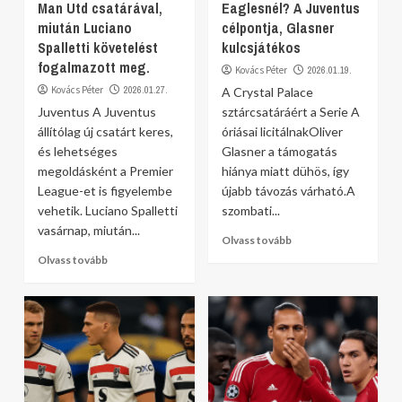
Man Utd csatárával,
Eaglesnél? A Juventus
miután Luciano
célpontja, Glasner
Spalletti követelést
kulcsjátékos
fogalmazott meg.
Kovács Péter
2026.01.19.
Kovács Péter
2026.01.27.
A Crystal Palace
Juventus A Juventus
sztárcsatáráért a Serie A
állítólag új csatárt keres,
óriásai licitálnakOliver
és lehetséges
Glasner a támogatás
megoldásként a Premier
hiánya miatt dühös, így
League-et is figyelembe
újabb távozás várható.A
vehetik. Luciano Spalletti
szombati...
vasárnap, miután...
Olvass tovább
Olvass tovább