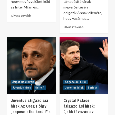
hogy megfigyelőket küld
támadójátékának
az Inter Milan és...
megerősítésén
dolgozik.Annak ellenére,
Olvass tovább
hogy vasárnap...
Olvass tovább
Átigazolási hírek
Átigazolási hírek
Juventus hírek
Serie A
Juventus hírek
Serie A
Juventus átigazolási
Crystal Palace
hírek Az Öreg Hölgy
átigazolási hírek:
„kapcsolatba került” a
újabb távozás az