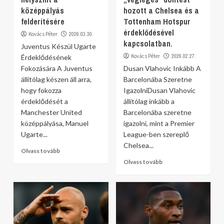
középpályás
hozott a Chelsea és a
felderítésére
Tottenham Hotspur
érdeklődésével
Kovács Péter
2026.03.30.
kapcsolatban.
Juventus Készül Ugarte
Kovács Péter
2026.02.27.
Érdeklődésének
Fokozására A Juventus
Dusan Vlahovic Inkább A
állítólag készen áll arra,
Barcelonába Szeretne
hogy fokozza
IgazolniDusan Vlahovic
érdeklődését a
állítólag inkább a
Manchester United
Barcelonába szeretne
középpályása, Manuel
igazolni, mint a Premier
Ugarte...
League-ben szereplő
Chelsea...
Olvass tovább
Olvass tovább