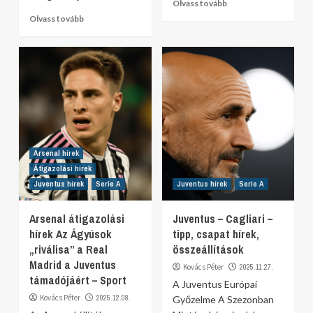
Olvass tovább
Olvass tovább
Arsenal hírek
Átigazolási hírek
Juventus hírek
Serie A
Juventus hírek
Serie A
Arsenal átigazolási
Juventus – Cagliari –
hírek Az Ágyúsok
tipp, csapat hírek,
„riválisa” a Real
összeállítások
Madrid a Juventus
Kovács Péter
2025.11.27.
támadójáért – Sport
A Juventus Európai
Kovács Péter
2025.12.08.
Győzelme A Szezonban