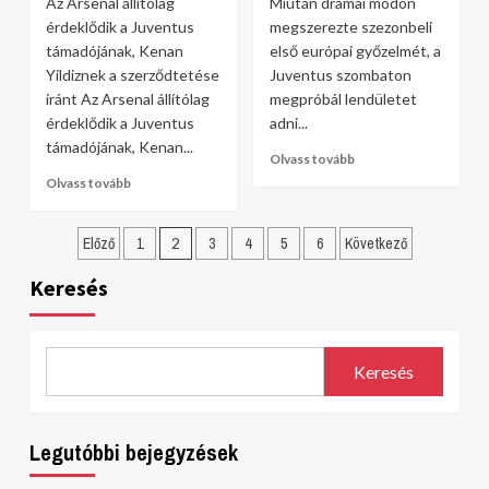
Az Arsenal állítólag
Miután drámai módon
érdeklődik a Juventus
megszerezte szezonbeli
támadójának, Kenan
első európai győzelmét, a
Yildiznek a szerződtetése
Juventus szombaton
iránt Az Arsenal állítólag
megpróbál lendületet
érdeklődik a Juventus
adni...
támadójának, Kenan...
Olvass tovább
Olvass tovább
Bejegyzések
Előző
1
2
3
4
5
6
Következő
lapozása
Keresés
Keresés
Legutóbbi bejegyzések