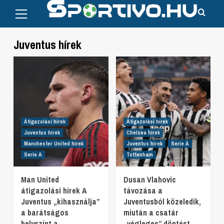
Primary
Skip
Menu
to
content
Juventus hírek
Átigazolási hírek
Átigazolási hírek
Juventus hírek
Chelsea hírek
Manchester United hírek
Juventus hírek
Serie A
Serie A
Tottenham
Man United
Dusan Vlahovic
átigazolási hírek A
távozása a
Juventus „kihasználja”
Juventusból közeledik,
a barátságos
miután a csatár
helyszínt a
„végleges” döntést