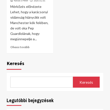
Kovács Péter
2025.01.03.
Mérkőzés előnézete
Lehet, hogy a karácsonyi
vidámság hiánycikk volt
Manchester kék felében,
de volt oka Pep
Guardiolának, hogy
megünnepelje a...
Olvass tovább
Keresés
Keresés
Legutóbbi bejegyzések