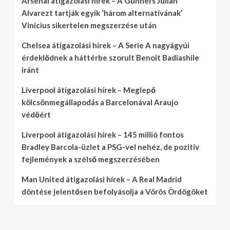
Arsenal átigazolási hírek – A Gunners Julian
Alvarezt tartják egyik ‘három alternatívának’
Vinicius sikertelen megszerzése után
Chelsea átigazolási hírek – A Serie A nagyágyúi
érdeklődnek a háttérbe szorult Benoit Badiashile
iránt
Liverpool átigazolási hírek – Meglepő
kölcsönmegállapodás a Barcelonával Araujo
védőért
Liverpool átigazolási hírek – 145 millió fontos
Bradley Barcola-üzlet a PSG-vel nehéz, de pozitív
fejlemények a szélső megszerzésében
Man United átigazolási hírek – A Real Madrid
döntése jelentősen befolyásolja a Vörös Ördögöket