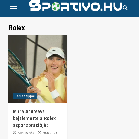
Primary
Skip
Menu
to
content
Rolex
Tenisz tippek
Mirra Andreeva
bejelentette a Rolex
szponzorációját
Kovács Péter
2025.01.29.