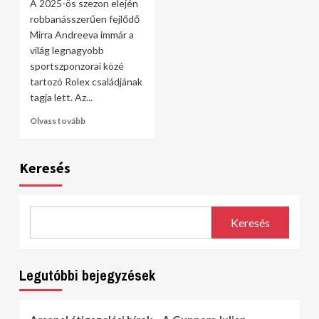
A 2025-ös szezon elején
robbanásszerűen fejlődő
Mirra Andreeva immár a
világ legnagyobb
sportszponzorai közé
tartozó Rolex családjának
tagja lett. Az...
Olvass tovább
Keresés
Keresés
Legutóbbi bejegyzések