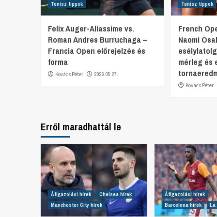
Tenisz tippek
Tenisz tippek
Felix Auger-Aliassime vs.
French Ope
Roman Andres Burruchaga –
Naomi Osa
Francia Open előrejelzés és
esélylatol
forma
mérleg és 
tornaered
Kovács Péter
2026.05.27.
Kovács Péter
Erről maradhattál le
Átigazolási hírek
Chelsea hírek
Átigazolási hírek
Manchester City hírek
Barcelona hírek
La 