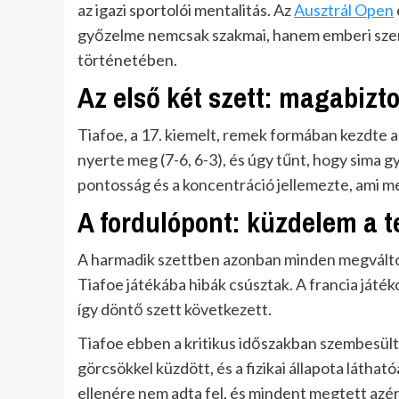
az igazi sportolói mentalitás. Az
Ausztrál Open
győzelme nemcsak szakmai, hanem emberi szemp
történetében.
Az első két szett: magabizt
Tiafoe, a 17. kiemelt, remek formában kezdte 
nyerte meg (7-6, 6-3), és úgy tűnt, hogy sima g
pontosság és a koncentráció jellemezte, ami 
A fordulópont: küzdelem a te
A harmadik szettben azonban minden megváltoz
Tiafoe játékába hibák csúsztak. A francia játék
így döntő szett következett.
Tiafoe ebben a kritikus időszakban szembesült
görcsökkel küzdött, és a fizikai állapota láth
ellenére nem adta fel, és mindent megtett azér