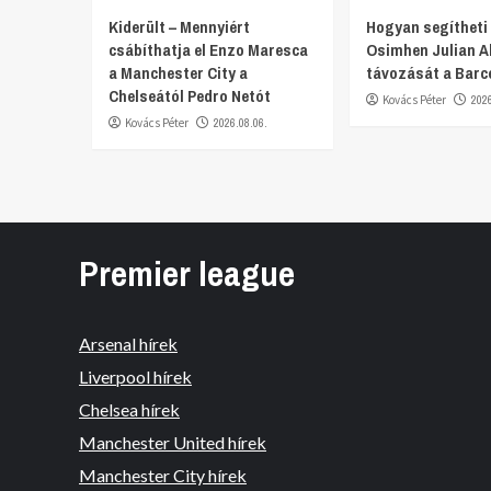
Kiderült – Mennyiért
Hogyan segítheti 
csábíthatja el Enzo Maresca
Osimhen Julian A
a Manchester City a
távozását a Barc
Chelseától Pedro Netót
Kovács Péter
202
Kovács Péter
2026.08.06.
Premier league
Arsenal hírek
Liverpool hírek
Chelsea hírek
Manchester United hírek
Manchester City hírek