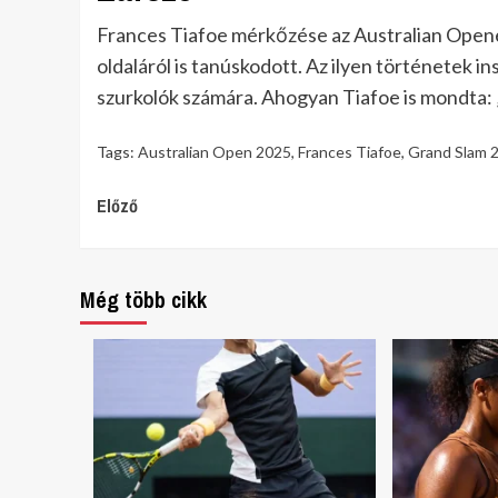
Frances Tiafoe mérkőzése az Australian Open
oldaláról is tanúskodott. Az ilyen történetek in
szurkolók számára. Ahogyan Tiafoe is mondta: 
Tags:
Australian Open 2025
,
Frances Tiafoe
,
Grand Slam 
Continue
Előző
Reading
Még több cikk