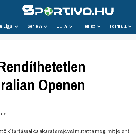
a Liga
Serie A
UEFA
Tenisz
Forma 1
Rendíthetetlen
ralian Openen
tő kitartással és akaraterejével mutatta meg, mit jelent