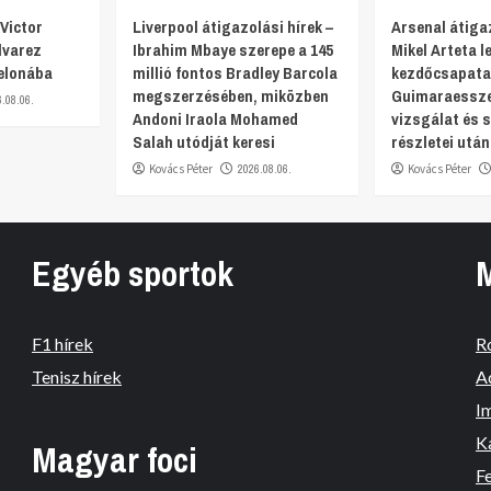
Victor
Liverpool átigazolási hírek –
Arsenal átigaz
lvarez
Ibrahim Mbaye szerepe a 145
Mikel Arteta 
elonába
millió fontos Bradley Barcola
kezdőcsapata
megszerzésében, miközben
Guimaraesszel
6.08.06.
Andoni Iraola Mohamed
vizsgálat és 
Salah utódját keresi
részletei után
Kovács Péter
2026.08.06.
Kovács Péter
Egyéb sportok
F1 hírek
R
Tenisz hírek
A
I
K
Magyar foci
Fe