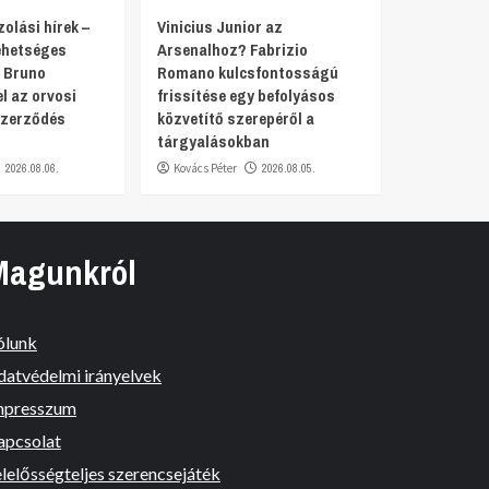
olási hírek –
Vinicius Junior az
lehetséges
Arsenalhoz? Fabrizio
 Bruno
Romano kulcsfontosságú
 az orvosi
frissítése egy befolyásos
szerződés
közvetítő szerepéről a
tárgyalásokban
2026.08.06.
Kovács Péter
2026.08.05.
Magunkról
ólunk
datvédelmi irányelvek
mpresszum
apcsolat
lelősségteljes szerencsejáték