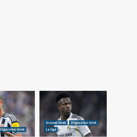
Arsenal hírek
Átigazolási hírek
Átigazolási hírek
La liga