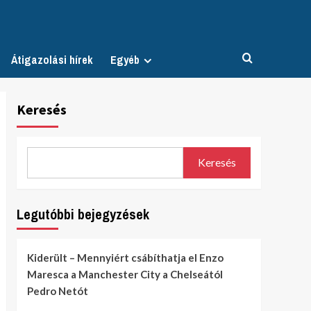
Átigazolási hírek
Egyéb
Keresés
Keresés
Legutóbbi bejegyzések
Kiderült – Mennyiért csábíthatja el Enzo
Maresca a Manchester City a Chelseától
Pedro Netót