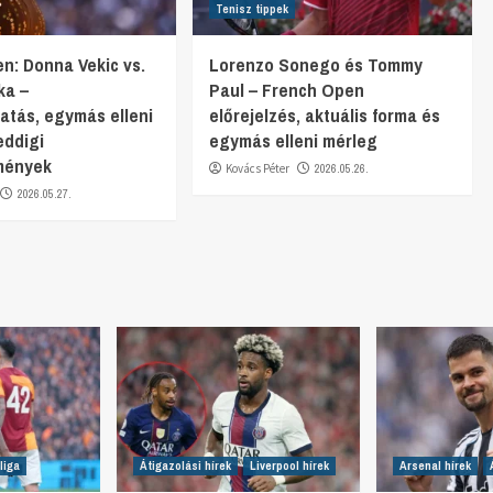
Tenisz tippek
n: Donna Vekic vs.
Lorenzo Sonego és Tommy
ka –
Paul – French Open
gatás, egymás elleni
előrejelzés, aktuális forma és
eddigi
egymás elleni mérleg
mények
Kovács Péter
2026.05.26.
2026.05.27.
liga
Átigazolási hírek
Liverpool hírek
Arsenal hírek