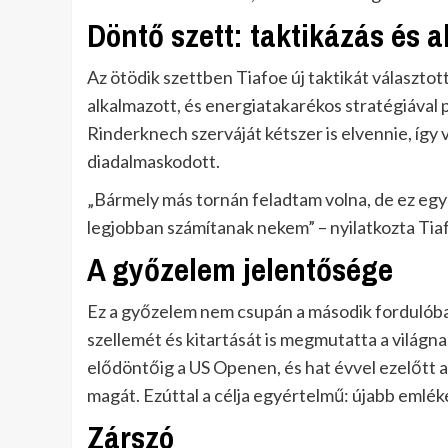
Döntő szett: taktikázás és 
Az ötödik szettben Tiafoe új taktikát választot
alkalmazott, és energiatakarékos stratégiával p
Rinderknech szerváját kétszer is elvennie, így vé
diadalmaskodott.
„Bármely más tornán feladtam volna, de ez egy
legjobban számítanak nekem” – nyilatkozta Tia
A győzelem jelentősége
Ez a győzelem nem csupán a második fordulóba 
szellemét és kitartását is megmutatta a világnak
elődöntőig a US Openen, és hat évvel ezelőtt
magát. Ezúttal a célja egyértelmű: újabb emlé
Zárszó