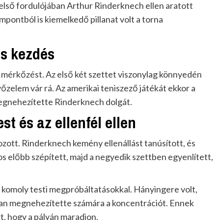
első fordulójában Arthur Rinderknech ellen aratott
ontból is kiemelkedő pillanat volt a torna
os kezdés
a mérkőzést. Az első két szettet viszonylag könnyedén
yőzelem vár rá. Az amerikai teniszező játékát ekkor a
megnehezítette Rinderknech dolgát.
st és az ellenfél ellen
ott. Rinderknech kemény ellenállást tanúsított, és
os előbb szépített, majd a negyedik szettben egyenlített,
 komoly testi megpróbáltatásokkal. Hányingere volt,
atóan megnehezítette számára a koncentrációt. Ennek
t, hogy a pályán maradjon.