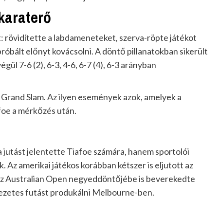
akaraterő
t: rövidítette a labdameneteket, szerva-röpte játékot
róbált előnyt kovácsolni. A döntő pillanatokban sikerült
gül 7-6 (2), 6-3, 4-6, 6-7 (4), 6-3 arányban
 Grand Slam. Az ilyen események azok, amelyek a
foe a mérkőzés után.
jutást jelentette Tiafoe számára, hanem sportolói
. Az amerikai játékos korábban kétszer is eljutott az
 az Australian Open negyeddöntőjébe is beverekedte
kezetes futást produkálni Melbourne-ben.