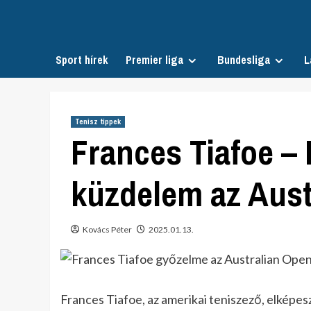
Skip
to
content
Sport hírek
Premier liga
Bundesliga
L
Tenisz tippek
Frances Tiafoe – 
küzdelem az Aust
Kovács Péter
2025.01.13.
Frances Tiafoe, az amerikai teniszező, elképesz