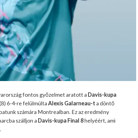
yarország fontos győzelmet aratott a
Davis-kupa
(8) 6-4-re felülmúlta
Alexis Galarneau-t
a döntő
apatunk számára Montrealban. Ez az eredmény
arcba szálljon a
Davis-kupa Final 8
helyéért, ami
.