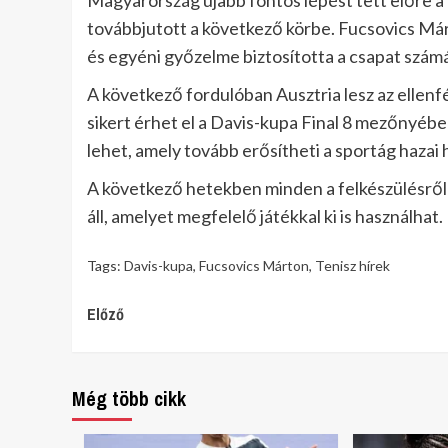
Magyarország újabb fontos lépést tett előre 
továbbjutott a következő körbe. Fucsovics Má
és egyéni győzelme biztosította a csapat számá
A következő fordulóban Ausztria lesz az ellenf
sikert érhet el a Davis-kupa Final 8 mezőnyébe
lehet, amely tovább erősítheti a sportág hazai 
A következő hetekben minden a felkészülésről 
áll, amelyet megfelelő játékkal ki is használhat.
Tags:
Davis-kupa
,
Fucsovics Márton
,
Tenisz hírek
Continue
Előző
Reading
Még több cikk