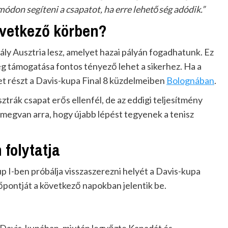
ódon segíteni a csapatot, ha erre lehetőség adódik.”
övetkező körben?
ly Ausztria lesz, amelyet hazai pályán fogadhatunk. Ez
ég támogatása fontos tényező lehet a sikerhez. Ha a
et részt a Davis-kupa Final 8 küzdelmeiben
Bolognában
.
ztrák csapat erős ellenfél, de az eddigi teljesítmény
megvan arra, hogy újabb lépést tegyenek a tenisz
folytatja
 I-ben próbálja visszaszerezni helyét a Davis-kupa
dőpontját a következő napokban jelentik be.