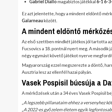
Gabriel Diallo
magabiztos játékkal
6-1 6-3
Ez azt jelentette, hogy a mindent eldöntő mér
Galarneau
között.
A mindent eldöntő mérkőzés:
Az első szettben mindkét játékos jól tartotta a
Fucsovics a 18. pontnál nyert meg. A második
négy egymást követő játékot nyerve megfordíto
Magyarország ezzel megszerezte a döntő, harm
Ausztria lesz az ellenfél hazai pályán.
Vasek Pospisil búcsúja a Da
A mérkőzések után a 34 éves Vasek Pospisil bej
„A legszebb pillanataim ehhez a versenyhez kö
„A 2022-es győzelem életem egyik legfontosabb 