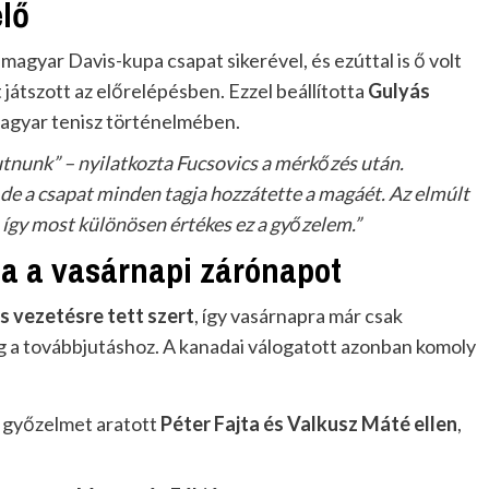
elő
magyar Davis-kupa csapat sikerével, és ezúttal is ő volt
játszott az előrelépésben. Ezzel beállította
Gulyás
 magyar tenisz történelmében.
tnunk” – nyilatkozta Fucsovics a mérkőzés után.
de a csapat minden tagja hozzátette a magáét. Az elmúlt
 így most különösen értékes ez a győzelem.”
a a vasárnapi zárónapot
s vezetésre tett szert
, így vasárnapra már csak
 a továbbjutáshoz. A kanadai válogatott azonban komoly
s győzelmet aratott
Péter Fajta és Valkusz Máté ellen
,