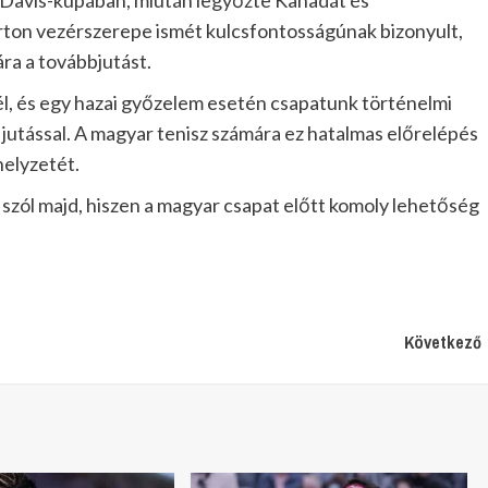
a Davis-kupában, miután legyőzte Kanadát és
rton vezérszerepe ismét kulcsfontosságúnak bizonyult,
ra a továbbjutást.
él, és egy hazai győzelem esetén csapatunk történelmi
 jutással. A magyar tenisz számára ez hatalmas előrelépés
helyzetét.
szól majd, hiszen a magyar csapat előtt komoly lehetőség
Következő