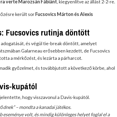
-ra verte Marozsán Fábiánt
, kiegyenlítve az állást 2-2-re.
kőzésre került sor
Fucsovics Márton és Alexis
 Fucsovics rutinja döntött
z adogatását, és végül tie-break döntött, amelyet
 játszmában Galarneau erősebben kezdett, de Fucsovics
tta a mérkőzést, és lezárta a párharcot.
adik győzelmet, és továbbjutott a következő körbe, ahol
vis-kupától
elentette, hogy visszavonul a Davis-kupától.
tődnek” – mondta a kanadai játékos.
eseménye volt, és mindig különleges helyet foglal el a