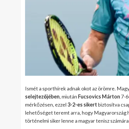
Ismét a sporthírek adnak okot az örömre. Mag
selejtezőjében
, miután
Fucsovics Márton
7-6
mérkőzésen, ezzel
3-2-es sikert
biztosítva cs
lehetőséget teremt arra, hogy Magyarország h
történelmi siker lenne a magyar tenisz számára