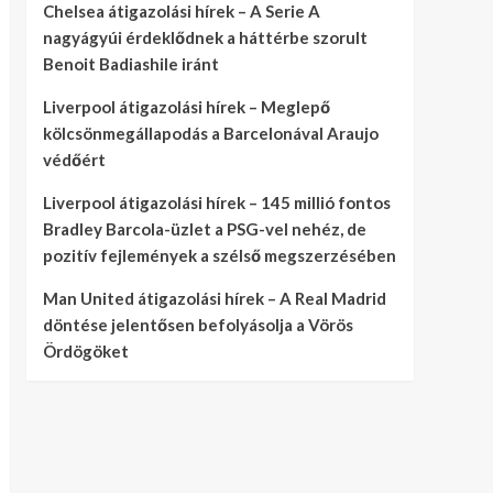
Chelsea átigazolási hírek – A Serie A
nagyágyúi érdeklődnek a háttérbe szorult
Benoit Badiashile iránt
Liverpool átigazolási hírek – Meglepő
kölcsönmegállapodás a Barcelonával Araujo
védőért
Liverpool átigazolási hírek – 145 millió fontos
Bradley Barcola-üzlet a PSG-vel nehéz, de
pozitív fejlemények a szélső megszerzésében
Man United átigazolási hírek – A Real Madrid
döntése jelentősen befolyásolja a Vörös
Ördögöket