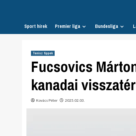
Skip
to
content
Sport hírek
Premier liga
Bundesliga
L
Tenisz tippek
Fucsovics Márton
kanadai visszaté
Kovács Péter
2025.02.03.