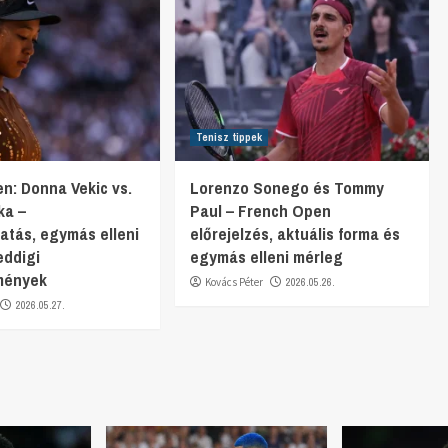
Tenisz tippek
n: Donna Vekic vs.
Lorenzo Sonego és Tommy
ka –
Paul – French Open
gatás, egymás elleni
előrejelzés, aktuális forma és
eddigi
egymás elleni mérleg
mények
Kovács Péter
2026.05.26.
2026.05.27.