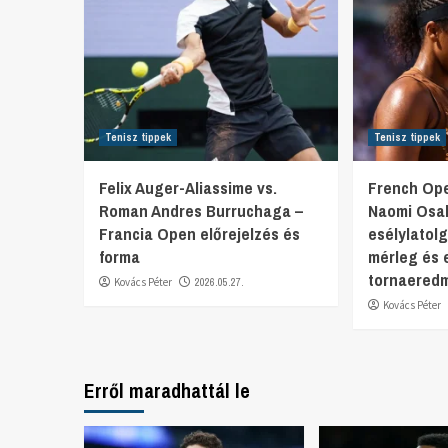
Tenisz tippek
Tenisz tippek
Felix Auger-Aliassime vs.
French Ope
Roman Andres Burruchaga –
Naomi Osa
Francia Open előrejelzés és
esélylatol
forma
mérleg és 
tornaered
Kovács Péter
2026.05.27.
Kovács Péter
Erről maradhattál le