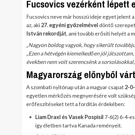
Fucsovics vezérként lépett 
Fucsovics neve már hosszú ideje egyet jelent a 
az, aki
27. egyéni győzelmével
döntő szerepet 
István rekordját
, ami tovább erősíti helyét a
„Nagyon boldog vagyok, hogy sikerült továbbju
„Ezen a hétvégén kiemelkedően jól játszottam, 
években nem volt szerencsénk a sorsolásokkal,
Magyarország előnyből várt
A szombati nyitónap után a magyar csapat
2-0-
egyetlen mérkőzés megnyerésére volt szükség
erőfeszítéseket tett a fordítás érdekében:
Liam Draxl és Vasek Pospisil
7-6(2) 6-4-e
így életben tartva Kanada reményeit.