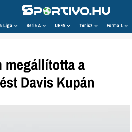
a Liga
Serie A
UEFA
Tenisz
Forma 1
 megállította a
rést Davis Kupán