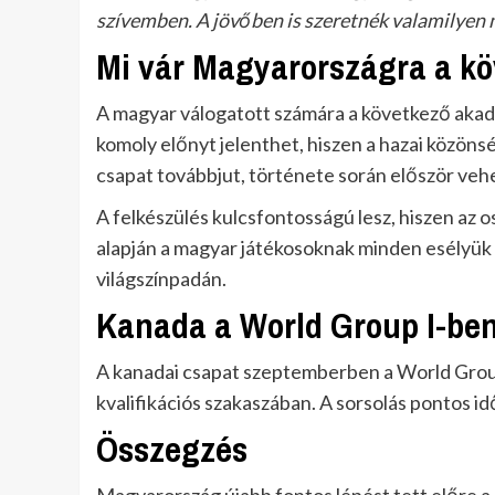
szívemben. A jövőben is szeretnék valamilyen m
Mi vár Magyarországra a k
A magyar válogatott számára a következő akadá
komoly előnyt jelenthet, hiszen a hazai közöns
csapat továbbjut, története során először veh
A felkészülés kulcsfontosságú lesz, hiszen az os
alapján a magyar játékosoknak minden esélyük 
világszínpadán.
Kanada a World Group I-ben 
A kanadai csapat szeptemberben a World Group
kvalifikációs szakaszában. A sorsolás pontos i
Összegzés