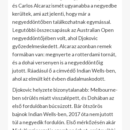
és Carlos Alcaraz ismét ugyanabba a negyedbe
kerültek, ami azt jelenti, hogy már a
negyeddöntőben találkozhatnak egymással.
Legutóbbi összecsapásuk az Australian Open
negyeddöntőjében volt, ahol Djokovic
győzedelmeskedett.
Alcaraz azonban remek
formában van: megnyerte a rotterdami tornát,
és a dohai versenyen is a negyeddöntőig
jutott.
Ráadásul ő a címvédő Indian Wells-ben,
ahol az elmúlt két évben diadalmaskodott.
​
Djokovic helyzete bizonytalanabb: Melbourne-
ben sérülés miatt visszalépett, és Dohában az
első fordulóban búcsúzott.
Bár ötszörös
bajnok Indian Wells-ben, 2017 óta nem jutott
túl a negyedik fordulón.
Első mérkőzésén akár