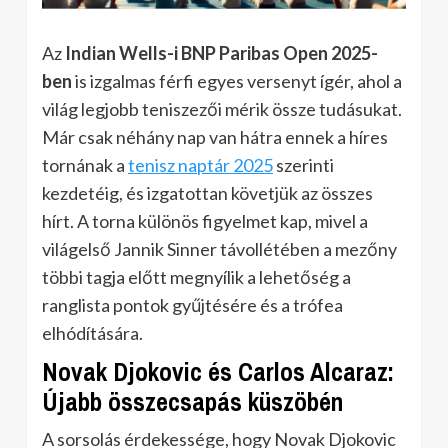
Az
Indian Wells-i BNP Paribas Open 2025-
ben
is izgalmas férfi egyes versenyt ígér, ahol a
világ legjobb teniszezői mérik össze tudásukat.
Már csak néhány nap van hátra ennek a híres
tornának a
tenisz naptár 2025
szerinti
kezdetéig, és izgatottan követjük az összes
hírt.
A torna különös figyelmet kap, mivel a
világelső Jannik Sinner távollétében a mezőny
többi tagja előtt megnyílik a lehetőség a
ranglista pontok gyűjtésére és a trófea
elhódítására.
Novak Djokovic és Carlos Alcaraz:
Újabb összecsapás küszöbén
A sorsolás érdekessége, hogy Novak Djokovic