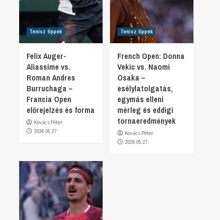
Tenisz tippek
Tenisz tippek
Felix Auger-
French Open: Donna
Aliassime vs.
Vekic vs. Naomi
Roman Andres
Osaka –
Burruchaga –
esélylatolgatás,
Francia Open
egymás elleni
előrejelzés és forma
mérleg és eddigi
tornaeredmények
Kovács Péter
2026.05.27.
Kovács Péter
2026.05.27.