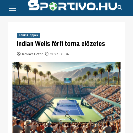
Primary
Skip
Menu
to
content
Tenisz tippek
Indian Wells férfi torna előzetes
Kovács Péter
2025.03.04.