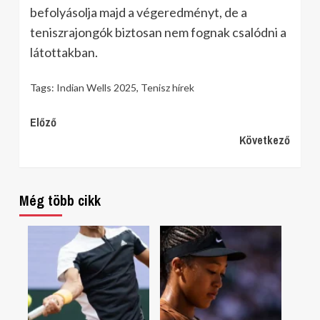
befolyásolja majd a végeredményt, de a
teniszrajongók biztosan nem fognak csalódni a
látottakban.
Tags:
Indian Wells 2025
,
Tenisz hírek
Continue
Előző
Következő
Reading
Még több cikk