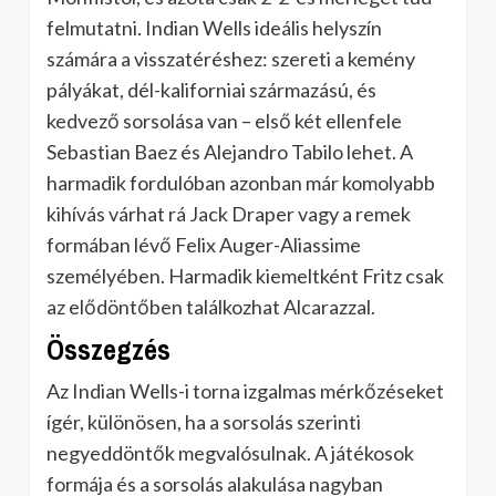
felmutatni.
Indian Wells ideális helyszín
számára a visszatéréshez: szereti a kemény
pályákat, dél-kaliforniai származású, és
kedvező sorsolása van – első két ellenfele
Sebastian Baez és Alejandro Tabilo lehet.
A
harmadik fordulóban azonban már komolyabb
kihívás várhat rá Jack Draper vagy a remek
formában lévő Felix Auger-Aliassime
személyében.
Harmadik kiemeltként Fritz csak
az elődöntőben találkozhat Alcarazzal.
​
Összegzés
Az Indian Wells-i torna izgalmas mérkőzéseket
ígér, különösen, ha a sorsolás szerinti
negyeddöntők megvalósulnak.
A játékosok
formája és a sorsolás alakulása nagyban