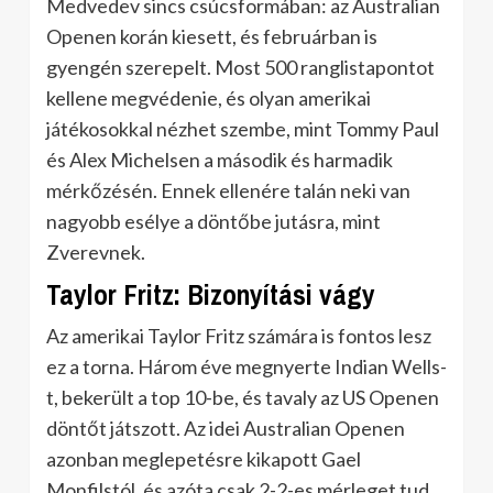
Medvedev sincs csúcsformában: az Australian
Openen korán kiesett, és februárban is
gyengén szerepelt.
Most 500 ranglistapontot
kellene megvédenie, és olyan amerikai
játékosokkal nézhet szembe, mint Tommy Paul
és Alex Michelsen a második és harmadik
mérkőzésén.
Ennek ellenére talán neki van
nagyobb esélye a döntőbe jutásra, mint
Zverevnek.
Taylor Fritz: Bizonyítási vágy
Az amerikai Taylor Fritz számára is fontos lesz
ez a torna.
Három éve megnyerte Indian Wells-
t, bekerült a top 10-be, és tavaly az US Openen
döntőt játszott.
Az idei Australian Openen
azonban meglepetésre kikapott Gael
Monfilstól, és azóta csak 2-2-es mérleget tud