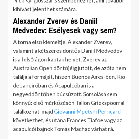
Nick Kyrgiosszal is szembenézhet, ami további
kihívást jelenthet számára.
​
Alexander Zverev és Daniil
Medvedev: Esélyesek vagy sem?
A torna első kiemeltje, Alexander Zverev,
valamint a kétszeres döntős Daniil Medvedev
is a felső ágon kaptak helyet.
Zverev az
Australian Open döntőjéig jutott, de azóta nem
találja a formáját, hiszen Buenos Aires-ben, Rio
de Janeiróban és Acapulcóban is a
negyeddöntőben búcsúzott.
Sorsolása sem
könnyű: első mérkőzésén Tallon Griekspoorral
találkozhat, majd
Giovanni Mpetshi Perricard
következhet, és utána Frances Tiafoe vagy az
acapulcói bajnok Tomas Machac várhat rá.
​