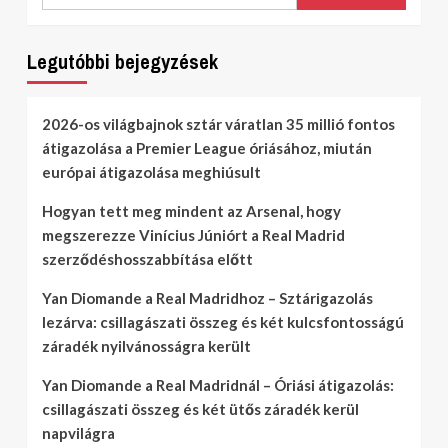
Legutóbbi bejegyzések
2026-os világbajnok sztár váratlan 35 millió fontos
átigazolása a Premier League óriásához, miután
európai átigazolása meghiúsult
Hogyan tett meg mindent az Arsenal, hogy
megszerezze Vinícius Júniórt a Real Madrid
szerződéshosszabbítása előtt
Yan Diomande a Real Madridhoz – Sztárigazolás
lezárva: csillagászati összeg és két kulcsfontosságú
záradék nyilvánosságra került
Yan Diomande a Real Madridnál – Óriási átigazolás:
csillagászati összeg és két ütős záradék kerül
napvilágra