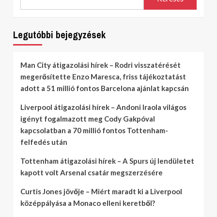
Legutóbbi bejegyzések
Man City átigazolási hírek – Rodri visszatérését
megerősítette Enzo Maresca, friss tájékoztatást
adott a 51 millió fontos Barcelona ajánlat kapcsán
Liverpool átigazolási hírek – Andoni Iraola világos
igényt fogalmazott meg Cody Gakpóval
kapcsolatban a 70 millió fontos Tottenham-
felfedés után
Tottenham átigazolási hírek – A Spurs új lendületet
kapott volt Arsenal csatár megszerzésére
Curtis Jones jövője – Miért maradt ki a Liverpool
középpályása a Monaco elleni keretből?