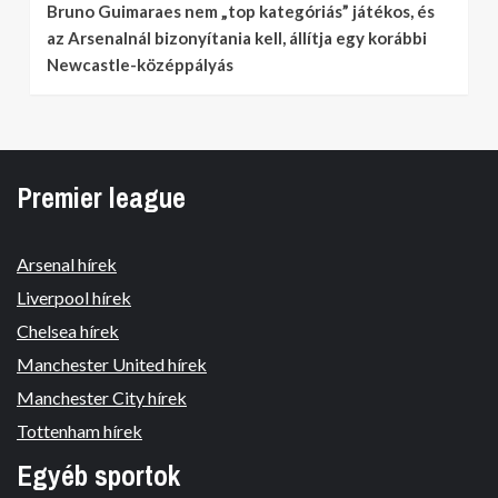
Bruno Guimaraes nem „top kategóriás” játékos, és
az Arsenalnál bizonyítania kell, állítja egy korábbi
Newcastle-középpályás
Premier league
Arsenal hírek
Liverpool hírek
Chelsea hírek
Manchester United hírek
Manchester City hírek
Tottenham hírek
Egyéb sportok