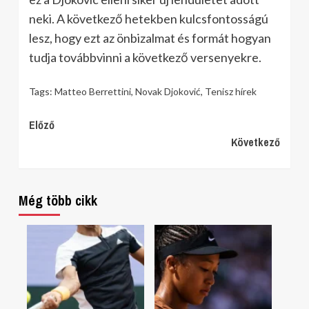
neki. A következő hetekben kulcsfontosságú
lesz, hogy ezt az önbizalmat és formát hogyan
tudja továbbvinni a következő versenyekre.
Tags:
Matteo Berrettini
,
Novak Djoković
,
Tenisz hírek
Continue
Előző
Következő
Reading
Még több cikk