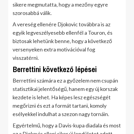
sikere megmutatta, hogy a mezőny egyre
szorosabbá válik.
A vereség ellenére Djokovic továbbra is az
egyik legveszélyesebb ellenfél a Touron, és
biztosak lehetünk benne, hogy a következő
versenyeken extra motivációval fog
visszatérni.
Berrettini következő lépései
Berrettini számára ez a győzelem nem csupán
statisztikai jelentőségű, hanem egy új korszak
kezdete is lehet. Ha képes lesz egészségét
megőrizni és ezt a formát tartani, komoly
esélyekkel indulhat a szezon nagy tornáin.
Egyértelmű, hogy a Davis-kupa diadala és most
ez a Djokovic elleni siker új lendületet adott