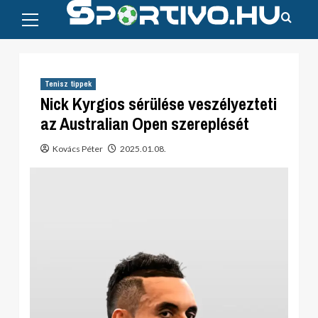
Primary
Skip
Menu
to
content
Tenisz tippek
Nick Kyrgios sérülése veszélyezteti
az Australian Open szereplését
Kovács Péter
2025.01.08.