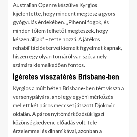
Australian Openre készülve Kyrgios
kijelentette, hogy mindent megtesz a gyors
gyógyulás érdekében. „Pihenni fogok, és
minden tőlem telhetőt megteszek, hogy
készen álljak” – tette hozzá. A játékos
rehabilitációs tervei kiemelt figyelmet kapnak,
hiszen egy olyan tornáról van szó, amely
számára kiemelkedően fontos.
Ígéretes visszatérés Brisbane-ben
Kyrgios a múlt héten Brisbane-ben tért vissza a
versenypályára, ahol egy egyéni mérkőzés
mellett két páros meccset játszott Djokovic
oldalán. A páros nyitómérkőzésük igazi
közönségkedvenc előadás volt, tele
érzelemmel és dinamikával, azonban a