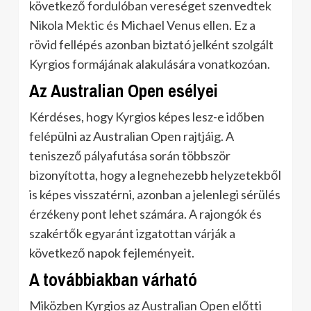
következő fordulóban vereséget szenvedtek
Nikola Mektic és Michael Venus ellen. Ez a
rövid fellépés azonban biztató jelként szolgált
Kyrgios formájának alakulására vonatkozóan.
Az Australian Open esélyei
Kérdéses, hogy Kyrgios képes lesz-e időben
felépülni az Australian Open rajtjáig. A
teniszező pályafutása során többször
bizonyította, hogy a legnehezebb helyzetekből
is képes visszatérni, azonban a jelenlegi sérülés
érzékeny pont lehet számára. A rajongók és
szakértők egyaránt izgatottan várják a
következő napok fejleményeit.
A továbbiakban várható
Miközben Kyrgios az Australian Open előtti