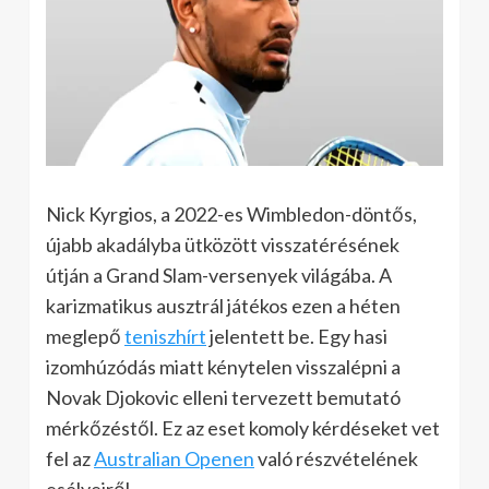
Nick Kyrgios, a 2022-es Wimbledon-döntős,
újabb akadályba ütközött visszatérésének
útján a Grand Slam-versenyek világába. A
karizmatikus ausztrál játékos ezen a héten
meglepő
teniszhírt
jelentett be. Egy hasi
izomhúzódás miatt kénytelen visszalépni a
Novak Djokovic elleni tervezett bemutató
mérkőzéstől. Ez az eset komoly kérdéseket vet
fel az
Australian Openen
való részvételének