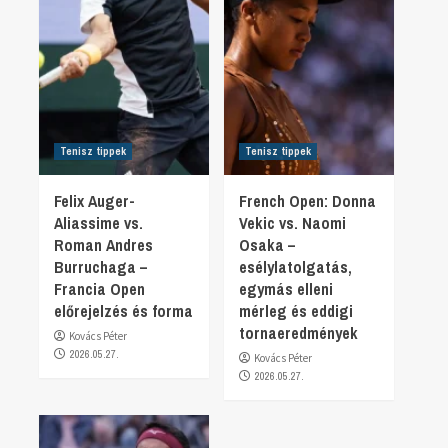
Tenisz tippek
Tenisz tippek
Felix Auger-
French Open: Donna
Aliassime vs.
Vekic vs. Naomi
Roman Andres
Osaka –
Burruchaga –
esélylatolgatás,
Francia Open
egymás elleni
előrejelzés és forma
mérleg és eddigi
tornaeredmények
Kovács Péter
2026.05.27.
Kovács Péter
2026.05.27.