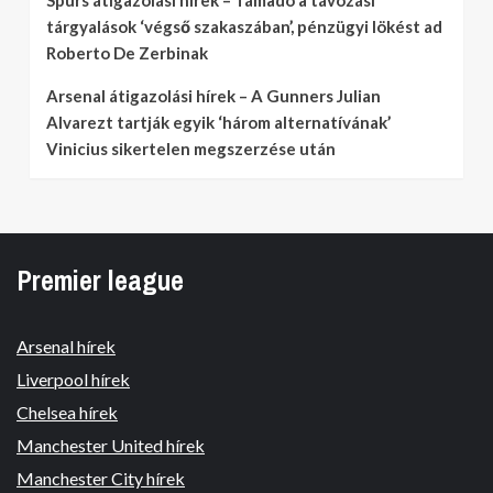
Spurs átigazolási hírek – Támadó a távozási
tárgyalások ‘végső szakaszában’, pénzügyi lökést ad
Roberto De Zerbinak
Arsenal átigazolási hírek – A Gunners Julian
Alvarezt tartják egyik ‘három alternatívának’
Vinicius sikertelen megszerzése után
Premier league
Arsenal hírek
Liverpool hírek
Chelsea hírek
Manchester United hírek
Manchester City hírek