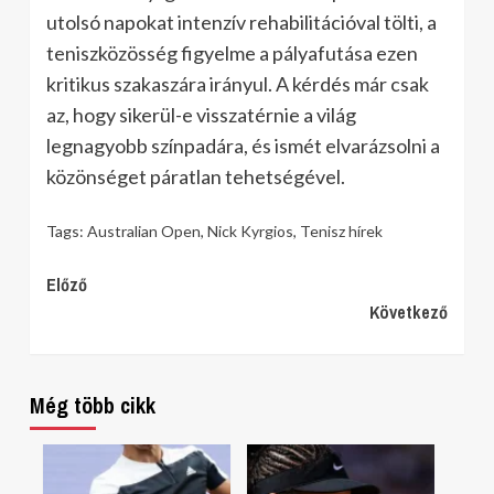
utolsó napokat intenzív rehabilitációval tölti, a
teniszközösség figyelme a pályafutása ezen
kritikus szakaszára irányul. A kérdés már csak
az, hogy sikerül-e visszatérnie a világ
legnagyobb színpadára, és ismét elvarázsolni a
közönséget páratlan tehetségével.
Tags:
Australian Open
,
Nick Kyrgios
,
Tenisz hírek
Continue
Előző
Következő
Reading
Még több cikk