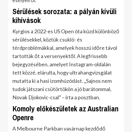
esélyeiről.
Sérülések sorozata: a pályán kívüli
kihívások
Kyrgios a 2022-es US Open óta küzd különböző
sérülésekkel, köztük csukló- és
térdproblémákkal, amelyek hosszú időre távol
tartották őt a versenyektől. A legfrissebb
bejegyzésében, amelyet Instagram-oldalán
tett közzé, elárulta, hogy ultrahangvizsgálat
mutatta ki a hasi izomhúzódást. „Sajnos nem
tudok játszani csütörtökön a jó barátommal,
Novak Djokovic-csal” – írta a posztban.
Komoly előkészületek az Australian
Openre
A Melbourne Parkban vasárnap kezdődő