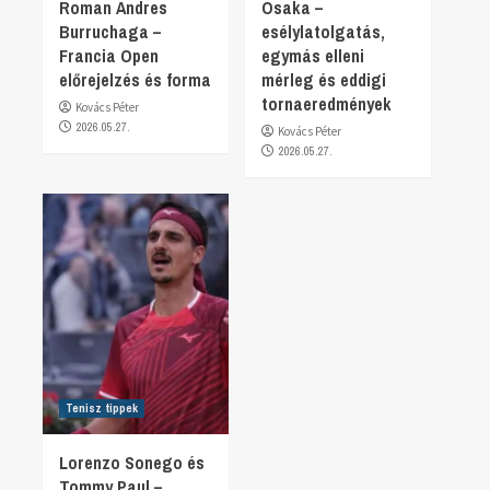
Roman Andres
Osaka –
Burruchaga –
esélylatolgatás,
Francia Open
egymás elleni
előrejelzés és forma
mérleg és eddigi
tornaeredmények
Kovács Péter
2026.05.27.
Kovács Péter
2026.05.27.
Tenisz tippek
Lorenzo Sonego és
Tommy Paul –