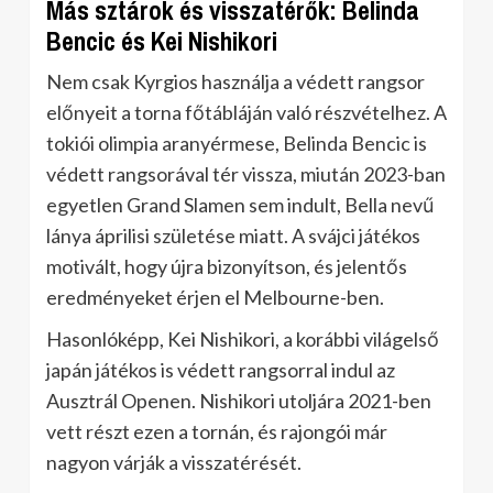
Más sztárok és visszatérők: Belinda
Bencic és Kei Nishikori
Nem csak Kyrgios használja a védett rangsor
előnyeit a torna főtábláján való részvételhez. A
tokiói olimpia aranyérmese, Belinda Bencic is
védett rangsorával tér vissza, miután 2023-ban
egyetlen Grand Slamen sem indult, Bella nevű
lánya áprilisi születése miatt. A svájci játékos
motivált, hogy újra bizonyítson, és jelentős
eredményeket érjen el Melbourne-ben.
Hasonlóképp, Kei Nishikori, a korábbi világelső
japán játékos is védett rangsorral indul az
Ausztrál Openen. Nishikori utoljára 2021-ben
vett részt ezen a tornán, és rajongói már
nagyon várják a visszatérését.