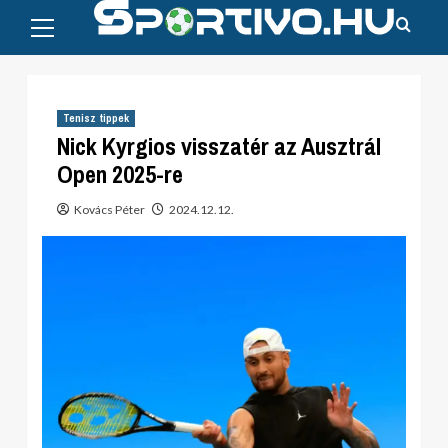
Primary
Skip
Menu
to
content
Tenisz tippek
Nick Kyrgios visszatér az Ausztrál
Open 2025-re
Kovács Péter
2024.12.12.