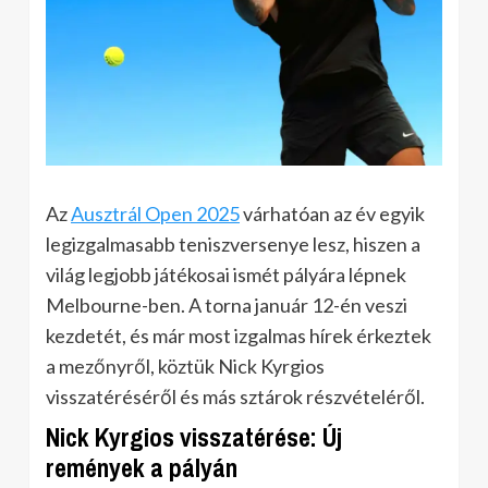
Az
Ausztrál Open 2025
várhatóan az év egyik
legizgalmasabb teniszversenye lesz, hiszen a
világ legjobb játékosai ismét pályára lépnek
Melbourne-ben. A torna január 12-én veszi
kezdetét, és már most izgalmas hírek érkeztek
a mezőnyről, köztük Nick Kyrgios
visszatéréséről és más sztárok részvételéről.
Nick Kyrgios visszatérése: Új
remények a pályán