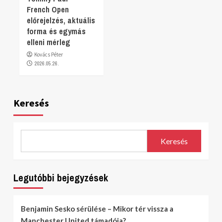
French Open
előrejelzés, aktuális
forma és egymás
elleni mérleg
Kovács Péter
2026.05.26.
Keresés
Keresés
Legutóbbi bejegyzések
Benjamin Sesko sérülése – Mikor tér vissza a
Manchester United támadója?