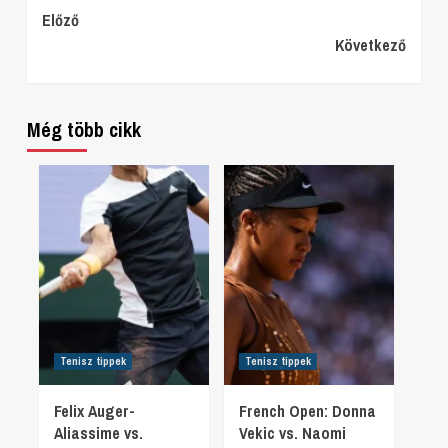
Continue
Előző
Következő
Reading
Még több cikk
Tenisz tippek
Tenisz tippek
Felix Auger-
French Open: Donna
Aliassime vs.
Vekic vs. Naomi