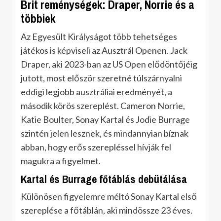
Brit reménységek: Draper, Norrie és a
többiek
Az Egyesült Királyságot több tehetséges
játékos is képviseli az Ausztrál Openen. Jack
Draper, aki 2023-ban az US Open elődöntőjéig
jutott, most először szeretné túlszárnyalni
eddigi legjobb ausztráliai eredményét, a
második körös szereplést. Cameron Norrie,
Katie Boulter, Sonay Kartal és Jodie Burrage
szintén jelen lesznek, és mindannyian bíznak
abban, hogy erős szerepléssel hívják fel
magukra a figyelmet.
Kartal és Burrage főtáblás debütálása
Különösen figyelemre méltó Sonay Kartal első
szereplése a főtáblán, aki mindössze 23 éves.