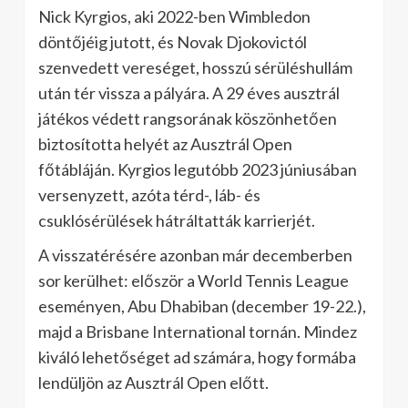
Nick Kyrgios, aki 2022-ben Wimbledon
döntőjéig jutott, és Novak Djokovictól
szenvedett vereséget, hosszú sérüléshullám
után tér vissza a pályára. A 29 éves ausztrál
játékos védett rangsorának köszönhetően
biztosította helyét az Ausztrál Open
főtábláján. Kyrgios legutóbb 2023 júniusában
versenyzett, azóta térd-, láb- és
csuklósérülések hátráltatták karrierjét.
A visszatérésére azonban már decemberben
sor kerülhet: először a World Tennis League
eseményen, Abu Dhabiban (december 19-22.),
majd a Brisbane International tornán. Mindez
kiváló lehetőséget ad számára, hogy formába
lendüljön az Ausztrál Open előtt.