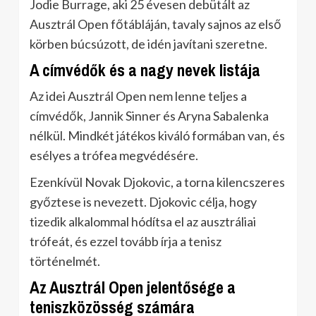
Jodie Burrage, aki 25 évesen debütált az
Ausztrál Open főtábláján, tavaly sajnos az első
körben búcsúzott, de idén javítani szeretne.
A címvédők és a nagy nevek listája
Az idei Ausztrál Open nem lenne teljes a
címvédők, Jannik Sinner és Aryna Sabalenka
nélkül. Mindkét játékos kiváló formában van, és
esélyes a trófea megvédésére.
Ezenkívül Novak Djokovic, a torna kilencszeres
győztese is nevezett. Djokovic célja, hogy
tizedik alkalommal hódítsa el az ausztráliai
trófeát, és ezzel tovább írja a tenisz
történelmét.
Az Ausztrál Open jelentősége a
teniszközösség számára