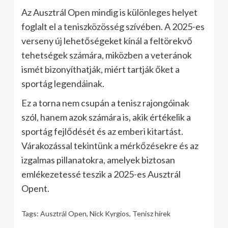
Az Ausztrál Open mindig is különleges helyet
foglalt el a teniszközösség szívében. A 2025-es
verseny új lehetőségeket kínál a feltörekvő
tehetségek számára, miközben a veteránok
ismét bizonyíthatják, miért tartják őket a
sportág legendáinak.
Ez a torna nem csupán a tenisz rajongóinak
szól, hanem azok számára is, akik értékelik a
sportág fejlődését és az emberi kitartást.
Várakozással tekintünk a mérkőzésekre és az
izgalmas pillanatokra, amelyek biztosan
emlékezetessé teszik a 2025-es Ausztrál
Opent.
Tags:
Ausztrál Open
,
Nick Kyrgios
,
Tenisz hírek