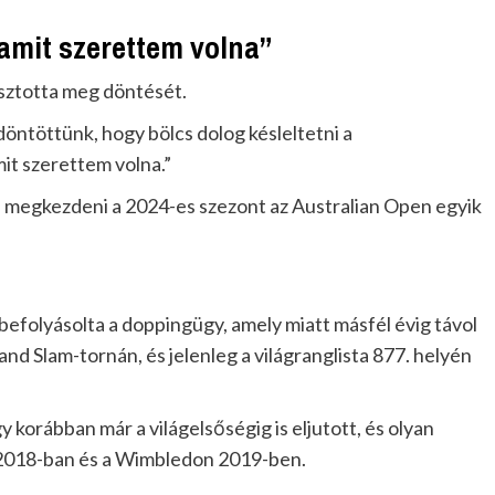
amit szerettem volna”
osztotta meg döntését.
ntöttünk, hogy bölcs dolog késleltetni a
it szerettem volna.”
a megkezdeni a 2024-es szezont az Australian Open egyik
befolyásolta a doppingügy, amely miatt másfél évig távol
nd Slam-tornán, és jelenleg a világranglista 877. helyén
y korábban már a világelsőségig is eljutott, és olyan
s 2018-ban és a Wimbledon 2019-ben.