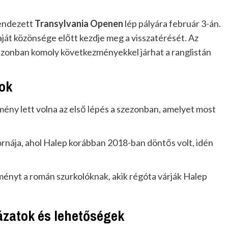
rendezett
Transylvania Openen
lép pályára február 3-án.
ját közönsége előtt kezdje meg a visszatérését. Az
azonban komoly következményekkel járhat a ranglistán
ok
mény lett volna az első lépés a szezonban, amelyet most
ornája, ahol Halep korábban 2018-ban döntős volt, idén
eményt a román szurkolóknak, akik régóta várják Halep
ázatok és lehetőségek