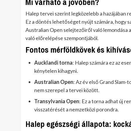
Mi várható a jövőben?
Halep tervei szerint legközelebb a hazájában 
Ez a döntés lehetőséget nyújt számára, hogy sa
Australian Open selejtezőiről való lemondása 
való előrelépése szempontjából.
Fontos mérföldkövek és kihívás
Aucklandi torna
: Halep számára ez az ese
kénytelen kihagyni.
Australian Open
: Az év első Grand Slam-t
nem szerepel a tervei között.
Transylvania Open
: Ez a torna adhat új r
visszatérését a nemzetközi porondra.
Halep egészségi állapota: kock