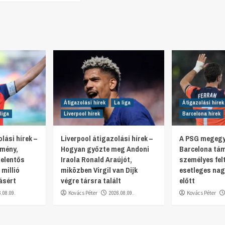
Átigazolási hírek
La liga
Átigazolási hírek
liga
Liverpool hírek
Barcelona hírek
lási hírek –
Liverpool átigazolási hírek –
A PSG megegy
emény,
Hogyan győzte meg Andoni
Barcelona tám
jelentős
Iraola Ronald Araújót,
személyes felt
 millió
miközben Virgil van Dijk
esetleges nag
ásért
végre társra talált
előtt
6.08.09.
Kovács Péter
2026.08.09.
Kovács Péter