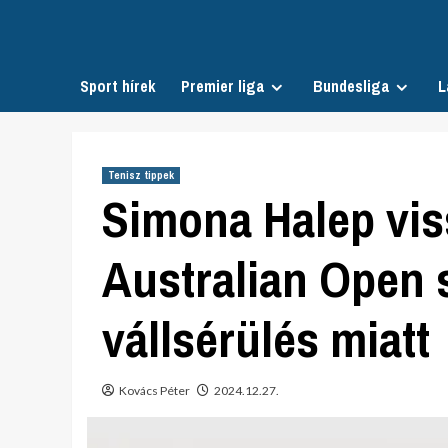
Skip
to
content
Sport hírek
Premier liga
Bundesliga
L
Tenisz tippek
Simona Halep vis
Australian Open s
vállsérülés miatt
Kovács Péter
2024.12.27.