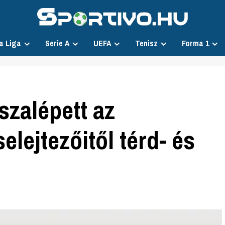
a Liga
Serie A
UEFA
Tenisz
Forma 1
szalépett az
elejtezőitől térd- és