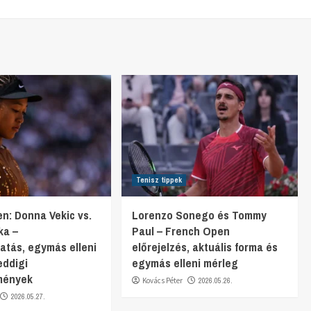
Tenisz tippek
n: Donna Vekic vs.
Lorenzo Sonego és Tommy
ka –
Paul – French Open
gatás, egymás elleni
előrejelzés, aktuális forma és
eddigi
egymás elleni mérleg
mények
Kovács Péter
2026.05.26.
2026.05.27.