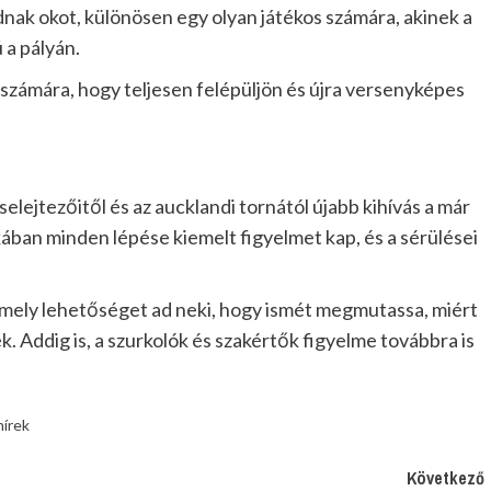
nak okot, különösen egy olyan játékos számára, akinek a
a pályán.
zámára, hogy teljesen felépüljön és újra versenyképes
lejtezőitől és az aucklandi tornától újabb kihívás a már
ában minden lépése kiemelt figyelmet kap, és a sérülései
amely lehetőséget ad neki, hogy ismét megmutassa, miért
. Addig is, a szurkolók és szakértők figyelme továbbra is
hírek
Következő