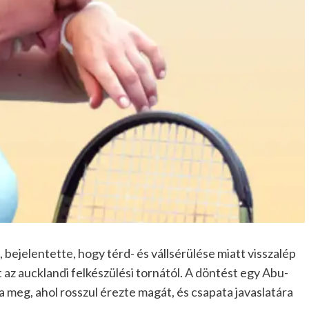
 bejelentette, hogy térd- és vállsérülése miatt visszalép
t az aucklandi felkészülési tornától. A döntést egy Abu-
meg, ahol rosszul érezte magát, és csapata javaslatára