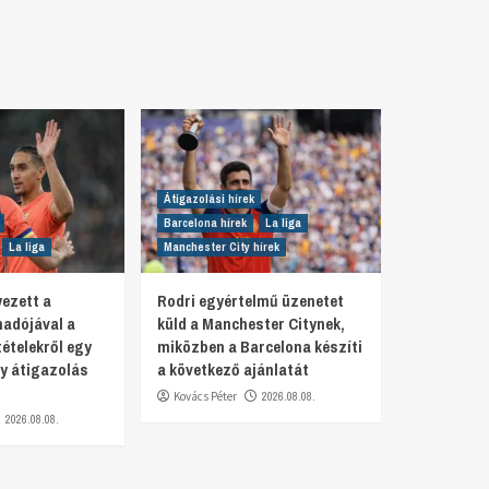
Átigazolási hírek
Barcelona hírek
La liga
La liga
Manchester City hírek
ezett a
Rodri egyértelmű üzenetet
adójával a
küld a Manchester Citynek,
ételekről egy
miközben a Barcelona készíti
y átigazolás
a következő ajánlatát
Kovács Péter
2026.08.08.
2026.08.08.