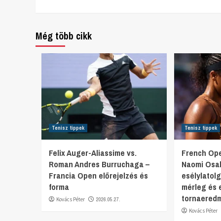
Reading
Még több cikk
Tenisz tippek
Tenisz tippek
Felix Auger-Aliassime vs.
French Ope
Roman Andres Burruchaga –
Naomi Osa
Francia Open előrejelzés és
esélylatol
forma
mérleg és 
tornaered
Kovács Péter
2026.05.27.
Kovács Péter