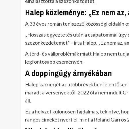
elhalasztotta a szezonkezdetet.
Halep közleménye: „Ez nem az, 
A 33 éves román teniszező közösségi oldalán 
„Hosszas egyeztetés után a csapatommal úgy dö
szezonkezdetemet” – írta Halep. „Ez nem az, am
A térd- és vállproblémák miatt Halep nem tudj
legfontosabb eseményén.
A doppingügy árnyékában
Halep karrierjét az utóbbi években jelentősen 
maradt a versenyektől. 2022 óta nem indult Gra
áll.
Ez a helyzet különösen fájdalmas, tekintve, hog
rangos címeket nyert el, mint a Roland Garro