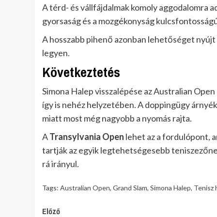
A térd- és vállfájdalmak komoly aggodalomra ad
gyorsaság és a mozgékonyság kulcsfontosságú 
A hosszabb pihenő azonban lehetőséget nyújt s
legyen.
Következtetés
Simona Halep visszalépése az Australian Open se
így is nehéz helyzetében. A doppingügy árnyék
miatt most még nagyobb a nyomás rajta.
A
Transylvania Open
lehet az a fordulópont, 
tartják az egyik legtehetségesebb teniszezőnek
rá irányul.
Tags:
Australian Open
,
Grand Slam
,
Simona Halep
,
Tenisz 
Continue
Előző