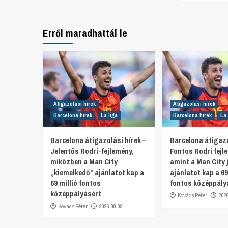
Erről maradhattál le
Átigazolási hírek
Átigazolási hírek
Barcelona hírek
La liga
Barcelona hírek
La 
Barcelona átigazolási hírek –
Barcelona átigazo
Jelentős Rodri-fejlemény,
Fontos Rodri fejl
miközben a Man City
amint a Man City 
„kiemelkedő” ajánlatot kap a
ajánlatot kap a 69
69 millió fontos
fontos középpály
középpályásért
Kovács Péter
202
Kovács Péter
2026.08.09.