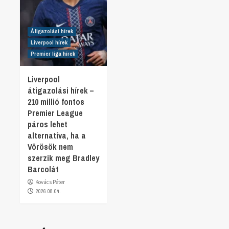
Átigazolási hírek
Liverpool hírek
Premier liga hírek
Liverpool
átigazolási hírek –
210 millió fontos
Premier League
páros lehet
alternatíva, ha a
Vörösök nem
szerzik meg Bradley
Barcolát
Kovács Péter
2026.08.04.