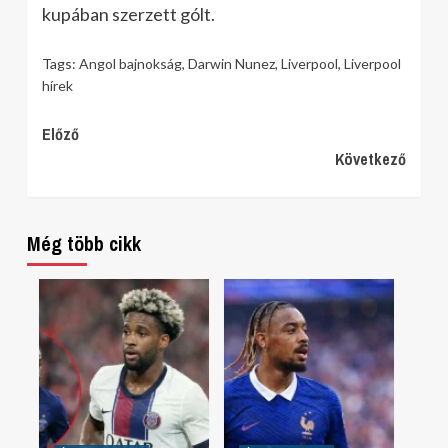
kupában szerzett gólt.
Tags:
Angol bajnokság
,
Darwin Nunez
,
Liverpool
,
Liverpool
hírek
Continue
Előző
Következő
Reading
Még több cikk