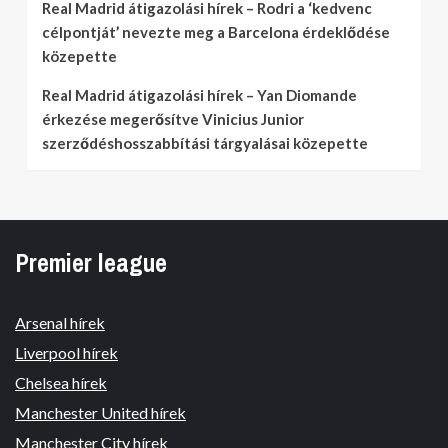
Real Madrid átigazolási hírek – Rodri a ‘kedvenc
célpontját’ nevezte meg a Barcelona érdeklődése
közepette
Real Madrid átigazolási hírek – Yan Diomande
érkezése megerősítve Vinicius Junior
szerződéshosszabbítási tárgyalásai közepette
Premier league
Arsenal hírek
Liverpool hírek
Chelsea hírek
Manchester United hírek
Manchester City hírek