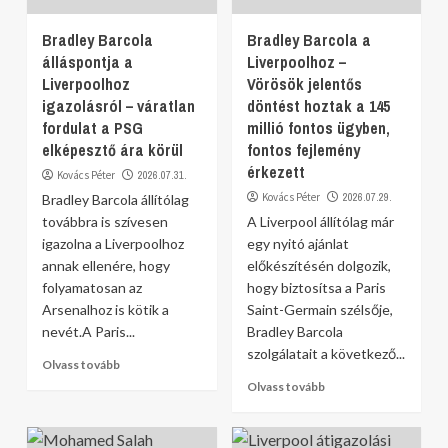
Bradley Barcola
Bradley Barcola a
álláspontja a
Liverpoolhoz –
Liverpoolhoz
Vörösök jelentős
igazolásról – váratlan
döntést hoztak a 145
fordulat a PSG
millió fontos ügyben,
elképesztő ára körül
fontos fejlemény
érkezett
Kovács Péter
2026.07.31.
Kovács Péter
2026.07.29.
Bradley Barcola állítólag
továbbra is szívesen
A Liverpool állítólag már
igazolna a Liverpoolhoz
egy nyitó ajánlat
annak ellenére, hogy
előkészítésén dolgozik,
folyamatosan az
hogy biztosítsa a Paris
Arsenalhoz is kötik a
Saint-Germain szélsője,
nevét.A Paris...
Bradley Barcola
szolgálatait a következő...
Olvass tovább
Olvass tovább