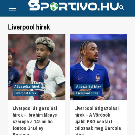
Primary
Skip
Menu
to
content
Liverpool hírek
Átigazolási hírek
Átigazolási hírek
Liverpool hírek
Liverpool hírek
Liverpool átigazolási
Liverpool átigazolási
hírek – Ibrahim Mbaye
hírek – A Vörösök
szerepe a 145 millió
újabb PSG csatárt
fontos Bradley
céloznak meg Barcola
Barcola
után