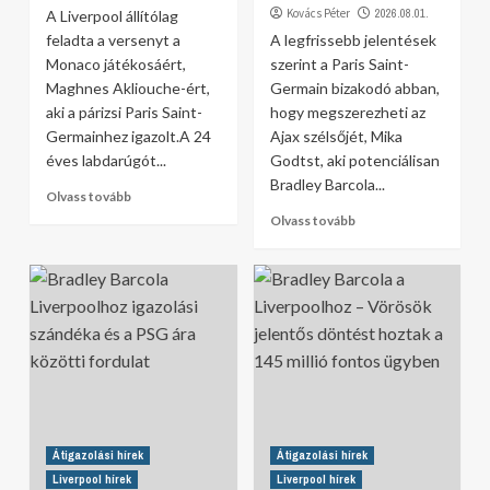
Kovács Péter
2026.08.01.
A Liverpool állítólag
feladta a versenyt a
A legfrissebb jelentések
Monaco játékosáért,
szerint a Paris Saint-
Maghnes Akliouche-ért,
Germain bizakodó abban,
aki a párizsi Paris Saint-
hogy megszerezheti az
Germainhez igazolt.A 24
Ajax szélsőjét, Mika
éves labdarúgót...
Godtst, aki potenciálisan
Bradley Barcola...
Olvass tovább
Olvass tovább
Átigazolási hírek
Átigazolási hírek
Liverpool hírek
Liverpool hírek