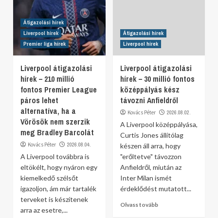
Átigazolási hírek
Liverpool hírek
Átigazolási hírek
Premier liga hírek
Liverpool hírek
Liverpool átigazolási
Liverpool átigazolási
hírek – 210 millió
hírek – 30 millió fontos
fontos Premier League
középpályás kész
páros lehet
távozni Anfieldről
alternatíva, ha a
Kovács Péter
2026.08.02.
Vörösök nem szerzik
A Liverpool középpályása,
meg Bradley Barcolát
Curtis Jones állítólag
Kovács Péter
2026.08.04.
készen áll arra, hogy
A Liverpool továbbra is
"erőltetve" távozzon
eltökélt, hogy nyáron egy
Anfieldről, miután az
kiemelkedő szélsőt
Inter Milan ismét
igazoljon, ám már tartalék
érdeklődést mutatott...
terveket is készítenek
Olvass tovább
arra az esetre,...