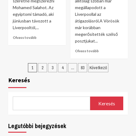
szeretné megszerezni
állítólag szóban már
Mohamed Salahot. Az
megállapodott a
egyiptomi támadó, aki
Liverpoollal az
júniusban távozott a
átigazolásról.A Vörösök
Liverpooltól,...
már korábban
megerősítették szélső
Olvass tovább
posztjukat...
Olvass tovább
Bejegyzések
1
2
3
4
…
83
Következő
lapozása
Keresés
Keresés
Legutóbbi bejegyzések