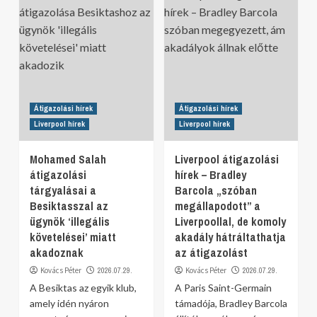
Átigazolási hírek
Átigazolási hírek
Liverpool hírek
Liverpool hírek
Mohamed Salah
Liverpool átigazolási
átigazolási
hírek – Bradley
tárgyalásai a
Barcola „szóban
Besiktasszal az
megállapodott” a
ügynök ‘illegális
Liverpoollal, de komoly
követelései’ miatt
akadály hátráltathatja
akadoznak
az átigazolást
Kovács Péter
2026.07.29.
Kovács Péter
2026.07.29.
A Besiktas az egyik klub,
A Paris Saint-Germain
amely idén nyáron
támadója, Bradley Barcola