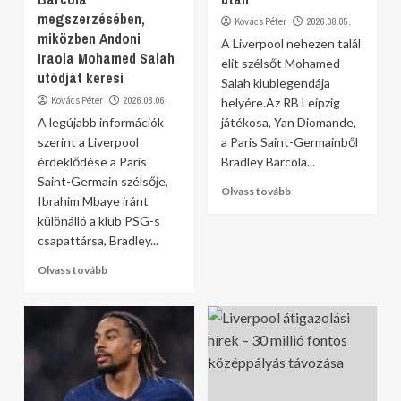
megszerzésében,
Kovács Péter
2026.08.05.
miközben Andoni
A Liverpool nehezen talál
Iraola Mohamed Salah
elit szélsőt Mohamed
utódját keresi
Salah klublegendája
Kovács Péter
2026.08.06.
helyére.Az RB Leipzig
A legújabb információk
játékosa, Yan Diomande,
szerint a Liverpool
a Paris Saint-Germainből
érdeklődése a Paris
Bradley Barcola...
Saint-Germain szélsője,
Olvass tovább
Ibrahim Mbaye iránt
különálló a klub PSG-s
csapattársa, Bradley...
Olvass tovább