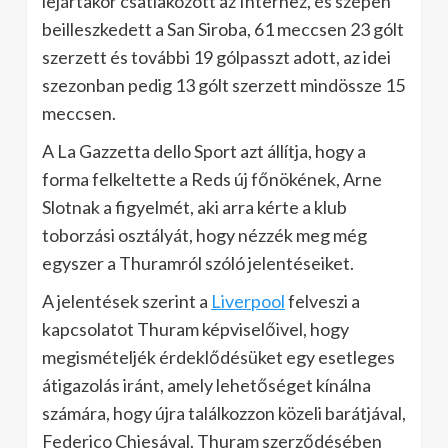
lejártakor csatlakozott az Interhez, és szépen
beilleszkedett a San Siroba, 61 meccsen 23 gólt
szerzett és további 19 gólpasszt adott, az idei
szezonban pedig 13 gólt szerzett mindössze 15
meccsen.
A La Gazzetta dello Sport azt állítja, hogy a
forma felkeltette a Reds új főnökének, Arne
Slotnak a figyelmét, aki arra kérte a klub
toborzási osztályát, hogy nézzék meg még
egyszer a Thuramról szóló jelentéseiket.
A jelentések szerint a
Liverpool
felveszi a
kapcsolatot Thuram képviselőivel, hogy
megismételjék érdeklődésüket egy esetleges
átigazolás iránt, amely lehetőséget kínálna
számára, hogy újra találkozzon közeli barátjával,
Federico Chiesával. Thuram szerződésében