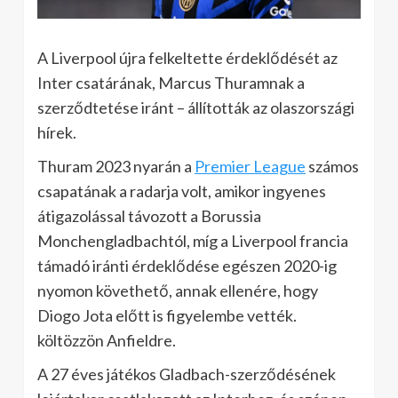
A Liverpool újra felkeltette érdeklődését az
Inter csatárának, Marcus Thuramnak a
szerződtetése iránt – állították az olaszországi
hírek.
Thuram 2023 nyarán a
Premier League
számos
csapatának a radarja volt, amikor ingyenes
átigazolással távozott a Borussia
Monchengladbachtól, míg a Liverpool francia
támadó iránti érdeklődése egészen 2020-ig
nyomon követhető, annak ellenére, hogy
Diogo Jota előtt is figyelembe vették.
költözzön Anfieldre.
A 27 éves játékos Gladbach-szerződésének