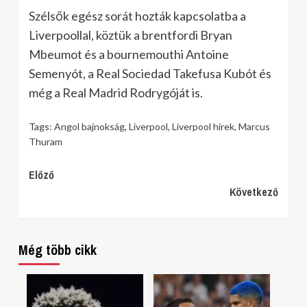
Szélsők egész sorát hozták kapcsolatba a
Liverpoollal, köztük a brentfordi Bryan
Mbeumot és a bournemouthi Antoine
Semenyót, a Real Sociedad Takefusa Kubót és
még a Real Madrid Rodrygóját is.
Tags:
Angol bajnokság
,
Liverpool
,
Liverpool hírek
,
Marcus
Thuram
Continue
Előző
Következő
Reading
Még több cikk