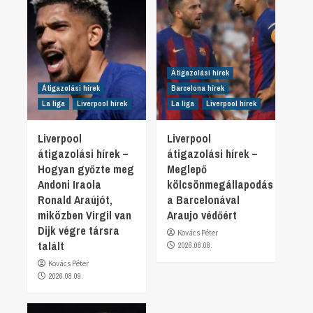
Átigazolási hírek
Átigazolási hírek
Barcelona hírek
La liga
Liverpool hírek
La liga
Liverpool hírek
Liverpool
Liverpool
átigazolási hírek –
átigazolási hírek –
Hogyan győzte meg
Meglepő
Andoni Iraola
kölcsönmegállapodás
Ronald Araújót,
a Barcelonával
miközben Virgil van
Araujo védőért
Dijk végre társra
Kovács Péter
talált
2026.08.08.
Kovács Péter
2026.08.09.