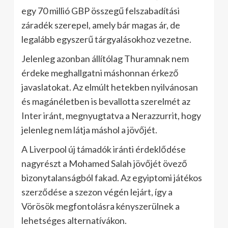
egy 70 millió GBP összegű felszabadítási
záradék szerepel, amely bár magas ár, de
legalább egyszerű tárgyalásokhoz vezetne.
Jelenleg azonban állítólag Thuramnak nem
érdeke meghallgatni máshonnan érkező
javaslatokat. Az elmúlt hetekben nyilvánosan
és magánéletben is bevallotta szerelmét az
Inter iránt, megnyugtatva a Nerazzurrit, hogy
jelenleg nem látja máshol a jövőjét.
A Liverpool új támadók iránti érdeklődése
nagyrészt a Mohamed Salah jövőjét övező
bizonytalanságból fakad. Az egyiptomi játékos
szerződése a szezon végén lejárt, így a
Vörösök megfontolásra kényszerülnek a
lehetséges alternatívákon.