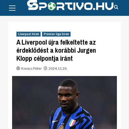
Primary
Skip
Menu
to
content
Liverpool hírek
Premier liga hírek
A Liverpool újra felkeltette az
érdeklődést a korábbi Jurgen
Klopp célpontja iránt
Kovács Péter
2024.11.20.