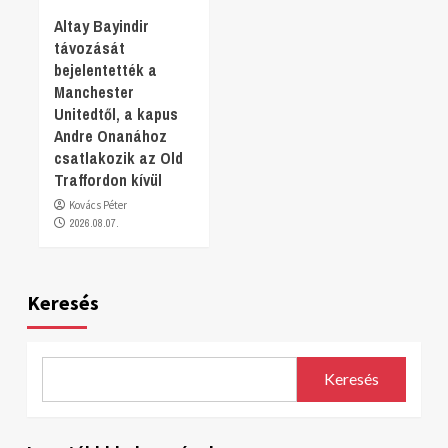
Altay Bayindir
távozását
bejelentették a
Manchester
Unitedtől, a kapus
Andre Onanához
csatlakozik az Old
Traffordon kívül
Kovács Péter
2026.08.07.
Keresés
Keresés