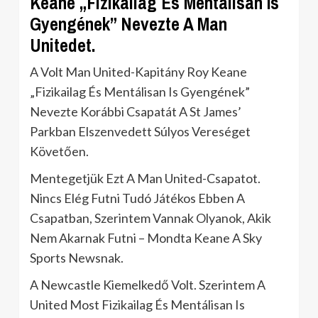
Keane „Fizikailag És Mentálisan Is
Gyengének” Nevezte A Man
Unitedet.
A Volt Man United-Kapitány Roy Keane
„Fizikailag És Mentálisan Is Gyengének”
Nevezte Korábbi Csapatát A St James’
Parkban Elszenvedett Súlyos Vereséget
Követően.
Mentegetjük Ezt A Man United-Csapatot.
Nincs Elég Futni Tudó Játékos Ebben A
Csapatban, Szerintem Vannak Olyanok, Akik
Nem Akarnak Futni – Mondta Keane A Sky
Sports Newsnak.
A Newcastle Kiemelkedő Volt. Szerintem A
United Most Fizikailag És Mentálisan Is