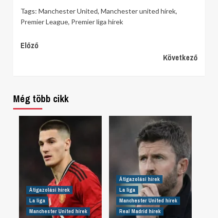
Tags:
Manchester United
,
Manchester united hírek
,
Premier League
,
Premier liga hírek
Continue
Előző
Következő
Reading
Még több cikk
Átigazolási hírek
Átigazolási hírek
La liga
La liga
Manchester United hírek
Manchester United hírek
Real Madrid hírek