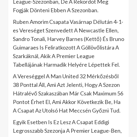
League-Szezonban, De A Rekordot Meg
Fogják Dönteni Ebben A Szezonban.
Ruben Amorim Csapata Vasárnap Délután 4-1-
es Vereséget Szenvedett A Newcastle Ellen,
Sandro Tonali, Harvey Barnes (Kettő) És Bruno
Guimaraes Is Feliratkozott A Góllövőlistára A
Szarkáknál, Akik A Premier League
Tabellájának Harmadik Helyére Lépettek Fel.
A Vereséggel A Man United 32 Mérkőzésből
38 Ponttal Áll, Ami Azt Jelenti, Hogy A Szezon
Hátralévő Szakaszában Már Csak Maximum 56
Pontot Érhet El, Ami Akkor Következik Be, Ha
A Csapat Az Utolsó Hat Meccsén Győzni Tud.
Egyik Esetben Is Ez Lesz A Csapat Eddigi
Legrosszabb Szezonja A Premier League-Ben,