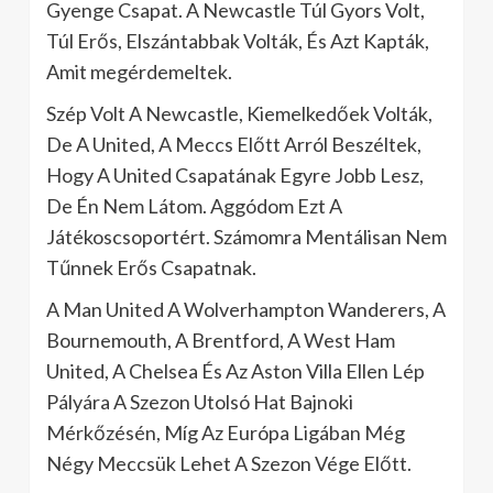
Gyenge Csapat. A Newcastle Túl Gyors Volt,
Túl Erős, Elszántabbak Volták, És Azt Kapták,
Amit megérdemeltek.
Szép Volt A Newcastle, Kiemelkedőek Volták,
De A United, A Meccs Előtt Arról Beszéltek,
Hogy A United Csapatának Egyre Jobb Lesz,
De Én Nem Látom. Aggódom Ezt A
Játékoscsoportért. Számomra Mentálisan Nem
Tűnnek Erős Csapatnak.
A Man United A Wolverhampton Wanderers, A
Bournemouth, A Brentford, A West Ham
United, A Chelsea És Az Aston Villa Ellen Lép
Pályára A Szezon Utolsó Hat Bajnoki
Mérkőzésén, Míg Az Európa Ligában Még
Négy Meccsük Lehet A Szezon Vége Előtt.