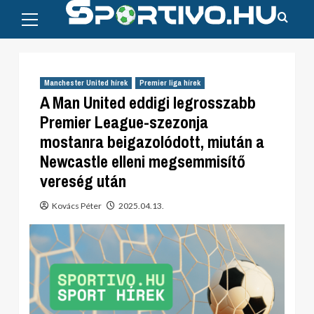
Primary
Skip
Menu
to
content
Manchester United hírek
Premier liga hírek
A Man United eddigi legrosszabb
Premier League-szezonja
mostanra beigazolódott, miután a
Newcastle elleni megsemmisítő
vereség után
Kovács Péter
2025.04.13.