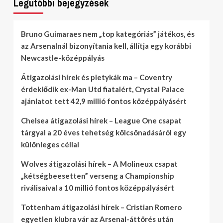
Legutóbbi bejegyzések
Bruno Guimaraes nem „top kategóriás” játékos, és
az Arsenalnál bizonyítania kell, állítja egy korábbi
Newcastle-középpályás
Átigazolási hírek és pletykák ma – Coventry
érdeklődik ex-Man Utd fiatalért, Crystal Palace
ajánlatot tett 42,9 millió fontos középpályásért
Chelsea átigazolási hírek – League One csapat
tárgyal a 20 éves tehetség kölcsönadásáról egy
különleges céllal
Wolves átigazolási hírek – A Molineux csapat
„kétségbeesetten” verseng a Championship
riválisaival a 10 millió fontos középpályásért
Tottenham átigazolási hírek – Cristian Romero
egyetlen klubra vár az Arsenal-áttörés után