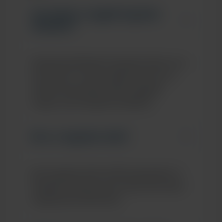
Hol találom a legjobb fogadási
oldalakat?
Rengeteg különböző fogadási oldal van az
interneten, és nehéz eligazodni. Ezen az
oldalon bemutatjuk neked a legjobb
magyar sportfogadási oldalakat.
Mi az a fogadási oldal?
Egy fogadási oldal sokféle dolog lehet. A
fogadási oldal egy olyan oldal, ahol online
fogadásokat lehet kötni.