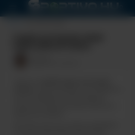
Primary
Skip
Menu
to
content
Sportivo
»
Sportfogadó oldalak
A legjobb sportfogadási oldalak
magyar játékosok számára
Kovács Péter
Legutóbbi frissítés:
2026.08.05
Tekintse át a
legjobb magyar sportfogadó
oldalakat
, tudjon meg többet a sportfogadásról,
olvassa el tippjeinket az online fogadások
sikeréhez, és tanulja meg, hogyan válassza ki a
legjobb odds oldalakat.
Biztosítjuk, hogy ezen az oldalon megtalálhatja
az Önnek legmegfelelőbb fogadási oldalt.