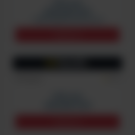
100% akár
200,000 HUF
+ 20% Fogadószelvény boost
Fogadj most
BetRepublic
4.6/5
100% akár
100,000 HUF
Fogadj most