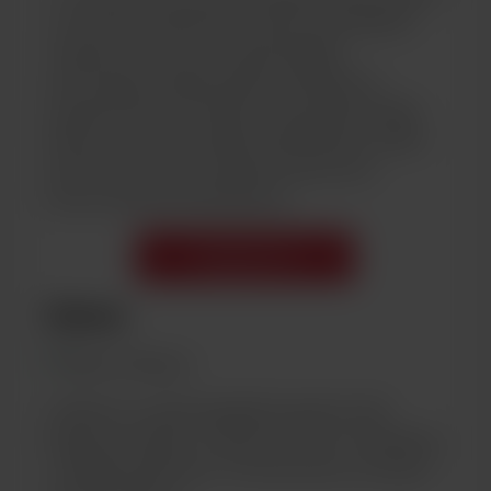
szerintünk mindenkinek érdemes közelebbről
megnéznie, mivel ez az egyik legjobb
sportfogadó oldalak egyike. A játékok és
fogadási típusok hatalmas választékát kínálja.
Mind az új, mind a meglévő ügyfeleknek, akiket
időről időre számos izgalmas akcióval és
bónusszal kényeztethetünk el.
Fogadj most
Rabona
A Rabona az egyik legújabb fogadási oldal
Magyarországon, és talán már más országokban
is találkozhattál vele. Természetesen van egy jó