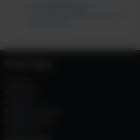
Szerencsejáték felügyelet –
https://sztfh.hu/tevekenysegek/szerencs
ejatek-felugyelet/
Premier league
Arsenal hírek
Liverpool hírek
Chelsea hírek
Manchester United hírek
Manchester City hírek
Tottenham hírek