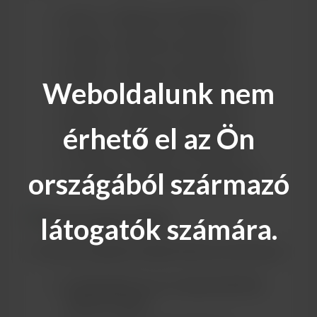
betovo - 100% akár 100,000 HUF
Supabet - 100% akár 40,000 HUF
BoaBet - 150% akár 200,000 HUF
Weboldalunk nem
Sportuna - 100% akár 40,000 HUF
Wildsino - 100% akár 40,000 HUF
érhető el az Ön
Dragonia - 100% akár 40,000 HUF
országából származó
AstroMania - 100% akár 40,000 HUF
látogatók számára.
Az új sportfogadási oldalak előnyei és hátrányai:
Lehetősége lesz arra, hogy új üdvözlő
ajánlatot kapjon.