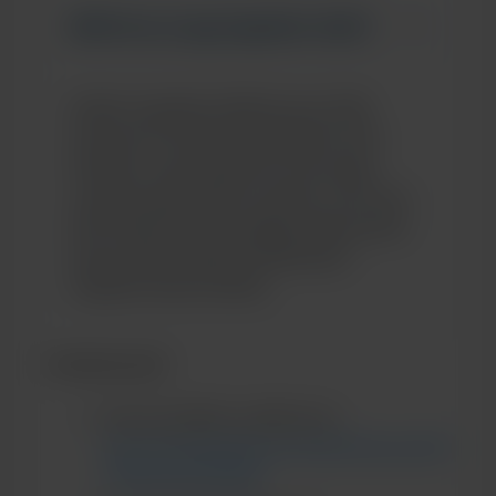
Mitől lesz jó egy fogadási oldal?
Amikor fogadási oldalt keresel, több
tényezőt is érdemes figyelembe venni.
Ezeknek a tényezőknek a fontossága
azonban egyénenként változik, ezért nem
lehet teljes bizonyossággal megmondani,
hogy melyik a legfontosabb egy jó
fogadási oldal esetében.
Hivatkozások:
Szerencsejáték-szabályozás –
https://hu.wikipedia.org/wiki/Szerencsej%
C3%A1t%C3%A9k