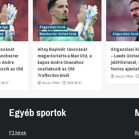
a liga
Átigazolási hírek
rek
Manchester United hírek
Átigazolási hírek
ávozását
Altay Bayindir távozását
Átigazolási hí
anchester
megerősítette a Man Utd, a
– Leeds Unite
s Andre
kapus Andre Onanához
jelöltlistával, 
ozik az Old
csatlakozik az Old
fontos ajánlat
Traffordon kívül
Kovács Péter
6.08.07.
Kovács Péter
2026.08.07.
Egyéb sportok
F1 hírek
R