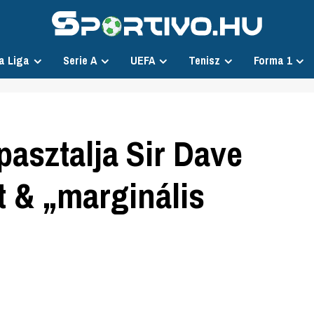
a Liga
Serie A
UEFA
Tenisz
Forma 1
asztalja Sir Dave
t & „marginális