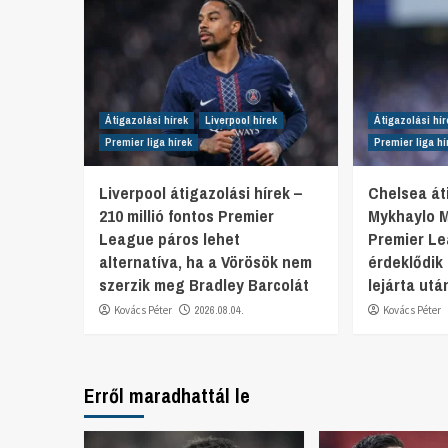
Átigazolási hírek
Liverpool hírek
Átigazolási hír
Premier liga hírek
Premier liga hí
Liverpool átigazolási hírek –
Chelsea áti
210 millió fontos Premier
Mykhaylo 
League páros lehet
Premier L
alternatíva, ha a Vörösök nem
érdeklődik
szerzik meg Bradley Barcolát
lejárta utá
Kovács Péter
2026.08.04.
Kovács Péter
Erről maradhattál le