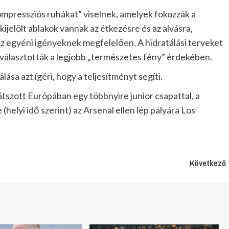
kompressziós ruhákat” viselnek, amelyek fokozzák a
kijelölt ablakok vannak az étkezésre és az alvásra,
az egyéni igényeknek megfelelően. A hidratálási terveket
választották a legjobb „természetes fény” érdekében.
lása azt ígéri, hogy a teljesítményt segíti.
tszott Európában egy többnyire junior csapattal, a
helyi idő szerint) az Arsenal ellen lép pályára Los
Következő