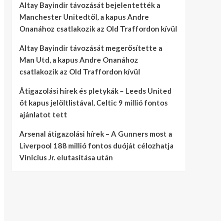
Altay Bayindir távozását bejelentették a
Manchester Unitedtől, a kapus Andre
Onanához csatlakozik az Old Traffordon kívül
Altay Bayindir távozását megerősítette a
Man Utd, a kapus Andre Onanához
csatlakozik az Old Traffordon kívül
Átigazolási hírek és pletykák – Leeds United
öt kapus jelöltlistával, Celtic 9 millió fontos
ajánlatot tett
Arsenal átigazolási hírek – A Gunners most a
Liverpool 188 millió fontos duóját célozhatja
Vinicius Jr. elutasítása után