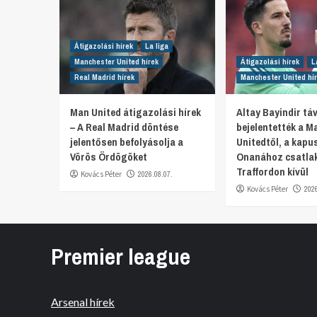
Átigazolási hírek
La liga
Manchester United hírek
Átigazolási hírek
L
Real Madrid hírek
Manchester United hí
Man United átigazolási hírek
Altay Bayindir t
– A Real Madrid döntése
bejelentették a M
jelentősen befolyásolja a
Unitedtől, a kapu
Vörös Ördögöket
Onanához csatlak
Traffordon kívül
Kovács Péter
2026.08.07.
Kovács Péter
202
Premier league
Arsenal hírek