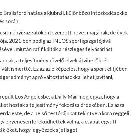
Brailsford hatása a klubnál, különböző intézkedésekkel
és során.
ljesítményigazgatóként szerzett nevet magának, de évek
dója, 2021-ben pedig az INEOS sportigazgatójává
ével, miután ratifikálták a részleges felvásárlást.
annak, a teljesítménynövelő elvek átvihetők, és
 vált ismertté. Ez az az elképzelés, hogy a sport elitjében
végeredményt apró változtatásokkal lehet javítani,
repült Los Angelesbe, a Daily Mail megjegyzi, hogy a
ket hoztak a teljesítmény fokozása érdekében. Ez azzal
erda este, de a belső testórájukat tekintve a kora reggeli
gy egyenesen lefeküdhettek volna, a csapat együtt
ák őket, hogy legyőzzék a jetlaget.