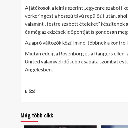
A játékosok a leírás szerint „egyénre szabott 
vérkeringést a hosszú távú repülőút után, ahol 
valamint „testre szabott ételeket” készítenek 
és még az edzések időpontját is gondosan meg
Az apró változók közül minél többnek a kontrollá
Miután eddig a Rosenborg és a Rangers ellen já
United valamivel idősebb csapata szombat este (
Angelesben.
Continue
Előző
Reading
Még több cikk