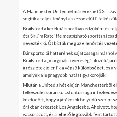
A Manchester Unitednél már érezhető Sir Dave 
segítik a teljesítményt a szezon előtti felkészül
Brailsford a kerékpársportban edzőként és te
óta Sir Jim Ratcliffe megbízható sporttanácsa
nevezték ki. Őt bízták meg az ellenőrzés vezetés
Bár sportolói hátterének sajátosságai máshol v
Brailsford a „marginális nyereség” filozófiájáról
a részletek jelentik a végső különbséget, és a 
amelyek a legnagyobb hatást gyakorolják.
Miután a United a hét elején Manchesterből el
felkészülés során kulcsfontosságú intézkedése
kezdődött, hogy a játékosok helyi idő szerint sz
órákban érkeztek Los Angelesbe. Ahelyett, ho
vacsorázott, és a lehető legtovább fent tartott