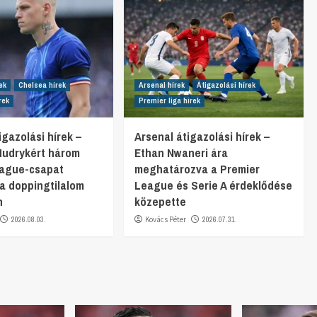
ek
Chelsea hírek
Arsenal hírek
Átigazolási hírek
rek
Premier liga hírek
gazolási hírek –
Arsenal átigazolási hírek –
Mudrykért három
Ethan Nwaneri ára
eague-csapat
meghatározva a Premier
 a doppingtilalom
League és Serie A érdeklődése
n
közepette
2026.08.03.
Kovács Péter
2026.07.31.