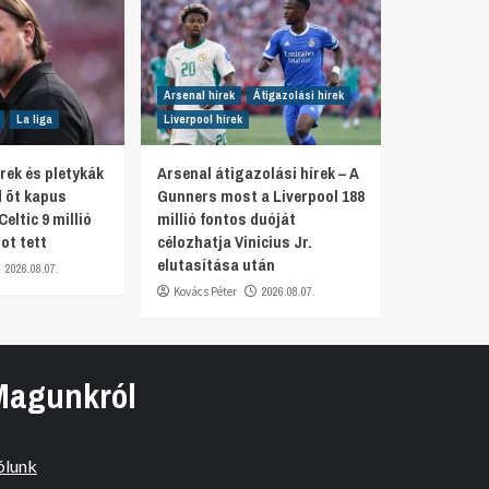
Arsenal hírek
Átigazolási hírek
La liga
Liverpool hírek
rek és pletykák
Arsenal átigazolási hírek – A
d öt kapus
Gunners most a Liverpool 188
Celtic 9 millió
millió fontos duóját
ot tett
célozhatja Vinicius Jr.
elutasítása után
2026.08.07.
Kovács Péter
2026.08.07.
Magunkról
ólunk