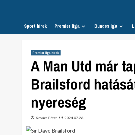
Skip
to
content
Sport hírek
Premier liga
Bundesliga
L
Premier liga hírek
A Man Utd már tap
Brailsford hatásá
nyereség
Kovács Péter
2024.07.26.