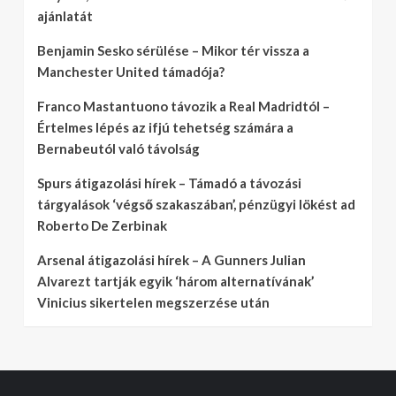
ajánlatát
Benjamin Sesko sérülése – Mikor tér vissza a
Manchester United támadója?
Franco Mastantuono távozik a Real Madridtól –
Értelmes lépés az ifjú tehetség számára a
Bernabeutól való távolság
Spurs átigazolási hírek – Támadó a távozási
tárgyalások ‘végső szakaszában’, pénzügyi lökést ad
Roberto De Zerbinak
Arsenal átigazolási hírek – A Gunners Julian
Alvarezt tartják egyik ‘három alternatívának’
Vinicius sikertelen megszerzése után