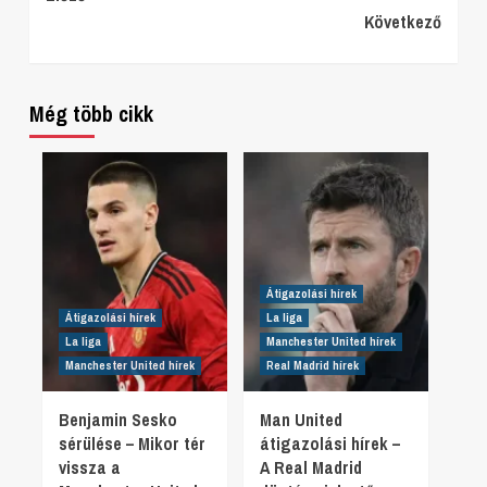
Következő
Reading
Még több cikk
Átigazolási hírek
Átigazolási hírek
La liga
La liga
Manchester United hírek
Manchester United hírek
Real Madrid hírek
Benjamin Sesko
Man United
sérülése – Mikor tér
átigazolási hírek –
vissza a
A Real Madrid