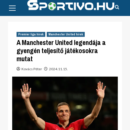
Primary
Skip
Menu
to
content
Premier liga hírek
Manchester United hírek
A Manchester United legendája a
gyengén teljesítő játékosokra
mutat
Kovács Péter
2024.11.15.