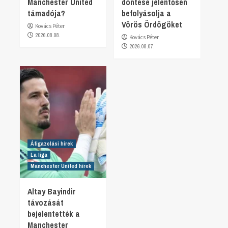
Manchester United
döntése jelentősen
támadója?
befolyásolja a
Vörös Ördögöket
Kovács Péter
2026.08.08.
Kovács Péter
2026.08.07.
Átigazolási hírek
La liga
Manchester United hírek
Altay Bayindir
távozását
bejelentették a
Manchester