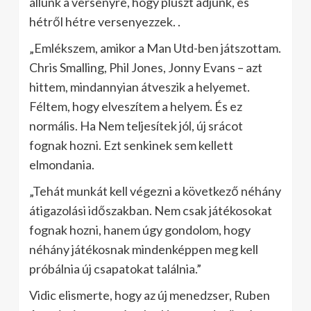
állunk a versenyre, hogy pluszt adjunk, és
hétről hétre versenyezzek. .
„Emlékszem, amikor a Man Utd-ben játszottam.
Chris Smalling, Phil Jones, Jonny Evans – azt
hittem, mindannyian átveszik a helyemet.
Féltem, hogy elveszítem a helyem. És ez
normális. Ha Nem teljesítek jól, új srácot
fognak hozni. Ezt senkinek sem kellett
elmondania.
„Tehát munkát kell végezni a következő néhány
átigazolási időszakban. Nem csak játékosokat
fognak hozni, hanem úgy gondolom, hogy
néhány játékosnak mindenképpen meg kell
próbálnia új csapatokat találnia.”
Vidic elismerte, hogy az új menedzser, Ruben