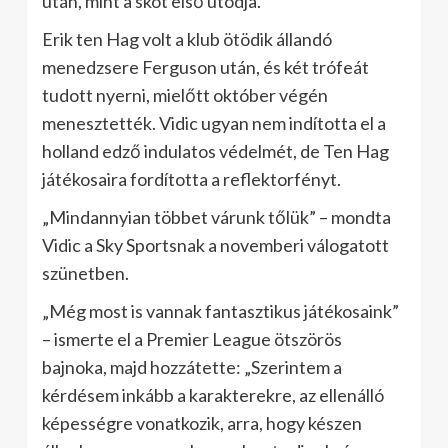
után, mint a skót első utódja.
Erik ten Hag volt a klub ötödik állandó
menedzsere Ferguson után, és két trófeát
tudott nyerni, mielőtt október végén
menesztették. Vidic ugyan nem indította el a
holland edző indulatos védelmét, de Ten Hag
játékosaira fordította a reflektorfényt.
„Mindannyian többet várunk tőlük” – mondta
Vidic a Sky Sportsnak a novemberi válogatott
szünetben.
„Még most is vannak fantasztikus játékosaink”
– ismerte el a Premier League ötszörös
bajnoka, majd hozzátette: „Szerintem a
kérdésem inkább a karakterekre, az ellenálló
képességre vonatkozik, arra, hogy készen