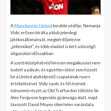
A
Manchester United
korábbi védője, Nemanja
Vidic erősen bírálta a klub jelenlegi
játékosállományát, megkérdőjelezve
„jellemüket”, és több eladást is kért a közelgő
átigazolási időszakban.
A szerb középhátvéd híresen megalkuvást nem
tudott a pályán, és egyetlen ütést sem húzott
be a United alulteljesítő csapatának nyers
értékelésével. Vidic nyolc és fél évének
túlnyomó részét az Old Traffordon töltötte Sir
Alex Ferguson legendás gyámsága alatt, majd
távozott David Moyes sikertelen varázslata