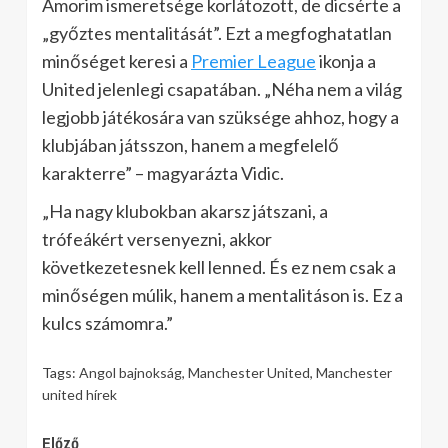
Amorim ismeretsége korlátozott, de dicsérte a
„győztes mentalitását”. Ezt a megfoghatatlan
minőséget keresi a
Premier League
ikonja a
United jelenlegi csapatában. „Néha nem a világ
legjobb játékosára van szüksége ahhoz, hogy a
klubjában játsszon, hanem a megfelelő
karakterre” – magyarázta Vidic.
„Ha nagy klubokban akarsz játszani, a
trófeákért versenyezni, akkor
következetesnek kell lenned. És ez nem csak a
minőségen múlik, hanem a mentalitáson is. Ez a
kulcs számomra.”
Tags:
Angol bajnokság
,
Manchester United
,
Manchester
united hírek
Continue
Előző