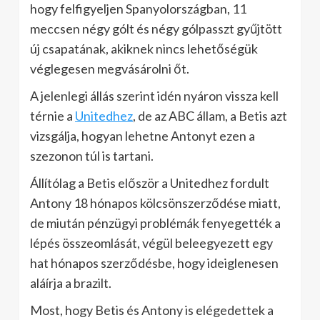
hogy felfigyeljen Spanyolországban, 11
meccsen négy gólt és négy gólpasszt gyűjtött
új csapatának, akiknek nincs lehetőségük
véglegesen megvásárolni őt.
A jelenlegi állás szerint idén nyáron vissza kell
térnie a
Unitedhez
, de az ABC állam, a Betis azt
vizsgálja, hogyan lehetne Antonyt ezen a
szezonon túl is tartani.
Állítólag a Betis először a Unitedhez fordult
Antony 18 hónapos kölcsönszerződése miatt,
de miután pénzügyi problémák fenyegették a
lépés összeomlását, végül beleegyezett egy
hat hónapos szerződésbe, hogy ideiglenesen
aláírja a brazilt.
Most, hogy Betis és Antony is elégedettek a