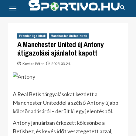
Primary
Skip
Menu
to
content
Premier liga hírek
Manchester United hírek
A Manchester United új Antony
átigazolási ajánlatot kapott
Kovács Péter
2025.03.24.
A Real Betis tárgyalásokat kezdett a
Manchester Uniteddel a szélső Antony újabb
kölcsönadásáról – derült ki egy jelentésből.
Antony januárban érkezett kölcsönbe a
Betishez, és kevés időt vesztegetett azzal,