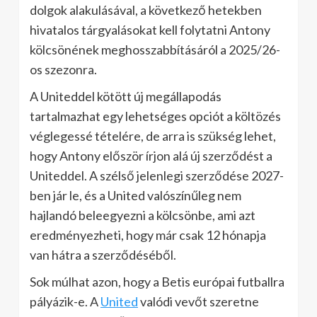
dolgok alakulásával, a következő hetekben
hivatalos tárgyalásokat kell folytatni Antony
kölcsönének meghosszabbításáról a 2025/26-
os szezonra.
A Uniteddel kötött új megállapodás
tartalmazhat egy lehetséges opciót a költözés
véglegessé tételére, de arra is szükség lehet,
hogy Antony először írjon alá új szerződést a
Uniteddel. A szélső jelenlegi szerződése 2027-
ben jár le, és a United valószínűleg nem
hajlandó beleegyezni a kölcsönbe, ami azt
eredményezheti, hogy már csak 12 hónapja
van hátra a szerződéséből.
Sok múlhat azon, hogy a Betis európai futballra
pályázik-e. A
United
valódi vevőt szeretne