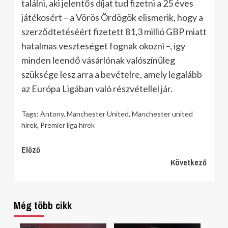
találni, aki jelentős díjat tud fizetni a 25 éves
játékosért – a Vörös Ördögök elismerik, hogy a
szerződtetéséért fizetett 81,3 millió GBP miatt
hatalmas veszteséget fognak okozni –, így
minden leendő vásárlónak valószínűleg
szüksége lesz arra a bevételre, amely legalább
az Európa Ligában való részvétellel jár.
Tags:
Antony
,
Manchester United
,
Manchester united
hírek
,
Premier liga hírek
Continue
Előző
Következő
Reading
Még több cikk