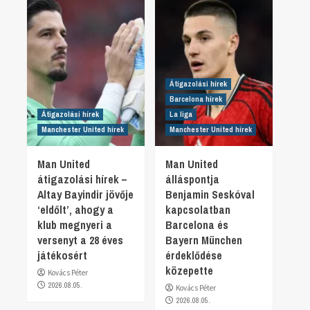
Átigazolási hírek
Barcelona hírek
Átigazolási hírek
La liga
Manchester United hírek
Manchester United hírek
Man United
Man United
átigazolási hírek –
álláspontja
Altay Bayindir jövője
Benjamin Seskóval
‘eldőlt’, ahogy a
kapcsolatban
klub megnyeri a
Barcelona és
versenyt a 28 éves
Bayern München
játékosért
érdeklődése
közepette
Kovács Péter
2026.08.05.
Kovács Péter
2026.08.05.