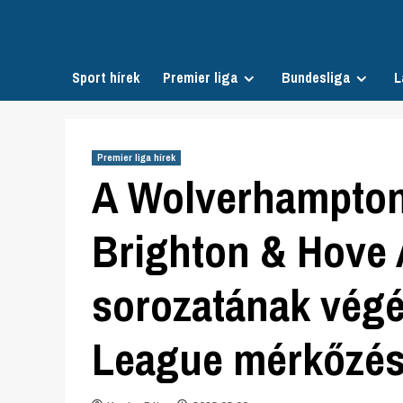
Skip
to
content
Sport hírek
Premier liga
Bundesliga
L
Premier liga hírek
A Wolverhampton
Brighton & Hove 
sorozatának végé
League mérkőzé