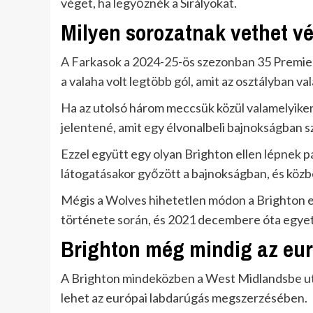
véget, ha legyőznék a Sirályokat.
Milyen sorozatnak vethet v
A Farkasok a 2024-25-ös szezonban 35 Premie
a valaha volt legtöbb gól, amit az osztályban val
Ha az utolsó három meccsük közül valamelyiken 
jelentené, amit egy élvonalbeli bajnokságban s
Ezzel együtt egy olyan Brighton ellen lépnek 
látogatásakor győzött a bajnokságban, és közben
Mégis a Wolves hihetetlen módon a Brighton e
története során, és 2021 decembere óta egyet
Brighton még mindig az eu
A Brighton mindeközben a West Midlandsbe uta
lehet az európai labdarúgás megszerzésében.