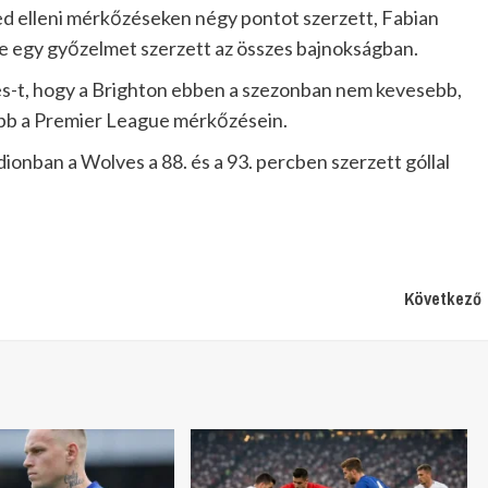
d elleni mérkőzéseken négy pontot szerzett, Fabian
 egy győzelmet szerzett az összes bajnokságban.
lves-t, hogy a Brighton ebben a szezonban nem kevesebb,
őbb a Premier League mérkőzésein.
onban a Wolves a 88. és a 93. percben szerzett góllal
Következő