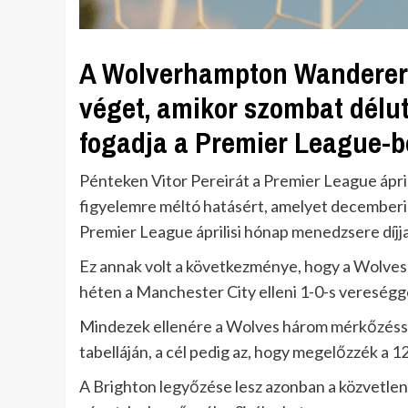
A Wolverhampton Wanderers
véget, amikor szombat délu
fogadja a Premier League-b
Pénteken Vitor Pereirát a Premier League ápril
figyelemre méltó hatásért, amelyet decemberi é
Premier League áprilisi hónap menedzsere díjja
Ez annak volt a következménye, hogy a Wolves 
héten a Manchester City elleni 1-0-s vereségge
Mindezek ellenére a Wolves három mérkőzéssel 
tabelláján, a cél pedig az, hogy megelőzzék a 12
A Brighton legyőzése lesz azonban a közvetlen