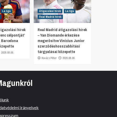
La liga
Átigazolási hírek
La liga
Real Madrid hírek
igazolási hírek
Real Madrid átigazolási hírek
venc célpontját’
– Yan Diomande érkezése
 Barcelona
megerősítve Vinicius Junior
özepette
szerződéshosszabbítási
tárgyalásai közepette
2026.08.06.
Kovács Péter
2026.08.06.
Magunkról
ólunk
datvédelmi irányelvek
mpresszum