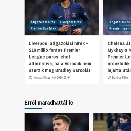
Átigazolási hírek
Liverpool hírek
Átigazolási hír
Premier liga hírek
Premier liga hí
Liverpool átigazolási hírek –
Chelsea áti
210 millió fontos Premier
Mykhaylo 
League páros lehet
Premier L
alternatíva, ha a Vörösök nem
érdeklődik
szerzik meg Bradley Barcolát
lejárta utá
Kovács Péter
2026.08.04.
Kovács Péter
Erről maradhattál le