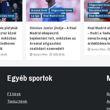
Átigazolási hírek
Arsenal hírek
Átigazolási hírek
Barcelona hírek
zolási hírek
La liga
Real Madrid hírek
Real Madrid hírek
 és pletykák
Vinicius Junior jövője – A Real
Real Madrid át
ztár közel
Madrid elképesztő
– Rodri a ‘ked
, miközben
bejelentést tett, miközben az
nevezte meg a
Eindhoven
Arsenal átigazolási
érdeklődése k
ik
csalódást szenvedett
Kovács Péter
6.08.06.
Kovács Péter
2026.08.06.
Egyéb sportok
F1 hírek
R
Tenisz hírek
A
I