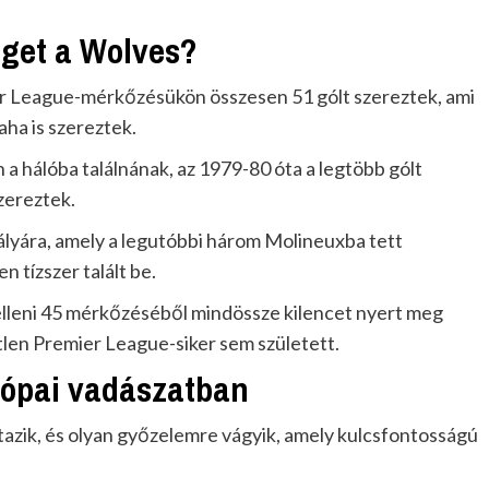
éget a Wolves?
r League-mérkőzésükön összesen 51 gólt szereztek, ami
aha is szereztek.
a hálóba találnának, az 1979-80 óta a legtöbb gólt
zereztek.
pályára, amely a legutóbbi három Molineuxba tett
 tízszer talált be.
lleni 45 mérkőzéséből mindössze kilencet nyert meg
len Premier League-siker sem született.
rópai vadászatban
zik, és olyan győzelemre vágyik, amely kulcsfontosságú