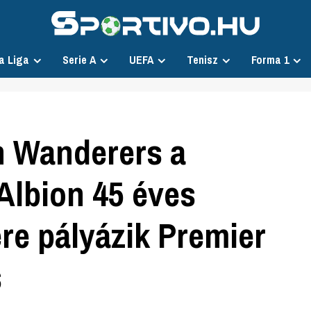
a Liga
Serie A
UEFA
Tenisz
Forma 1
 Wanderers a
Albion 45 éves
re pályázik Premier
s