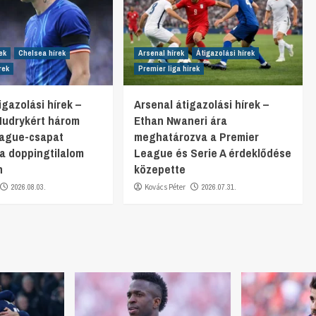
ek
Chelsea hírek
Arsenal hírek
Átigazolási hírek
rek
Premier liga hírek
gazolási hírek –
Arsenal átigazolási hírek –
Mudrykért három
Ethan Nwaneri ára
eague-csapat
meghatározva a Premier
 a doppingtilalom
League és Serie A érdeklődése
n
közepette
2026.08.03.
Kovács Péter
2026.07.31.