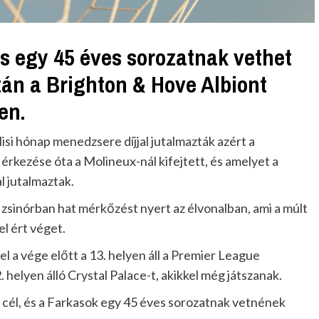
 egy 45 éves sorozatnak vethet
tán a Brighton & Hove Albiont
en.
isi hónap menedzsere díjjal jutalmazták azért a
rkezése óta a Molineux-nál kifejtett, és amelyet a
l jutalmaztak.
zsinórban hat mérkőzést nyert az élvonalban, ami a múlt
l ért véget.
a vége előtt a 13. helyen áll a Premier League
. helyen álló Crystal Palace-t, akikkel még játszanak.
 cél, és a Farkasok egy 45 éves sorozatnak vetnének