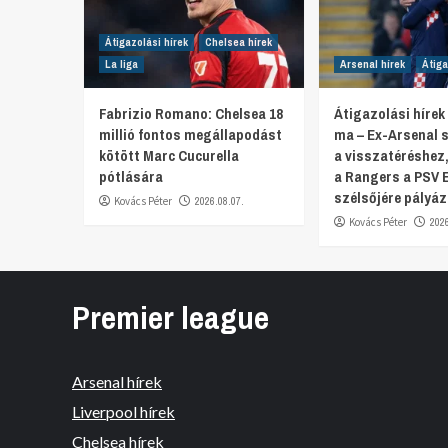
Átigazolási hírek
Chelsea hírek
La liga
Arsenal hírek
Átiga
Fabrizio Romano: Chelsea 18
Átigazolási hírek
millió fontos megállapodást
ma – Ex-Arsenal s
kötött Marc Cucurella
a visszatéréshez
pótlására
a Rangers a PSV 
szélsőjére pályáz
Kovács Péter
2026.08.07.
Kovács Péter
202
Premier league
Arsenal hírek
Liverpool hírek
Chelsea hírek