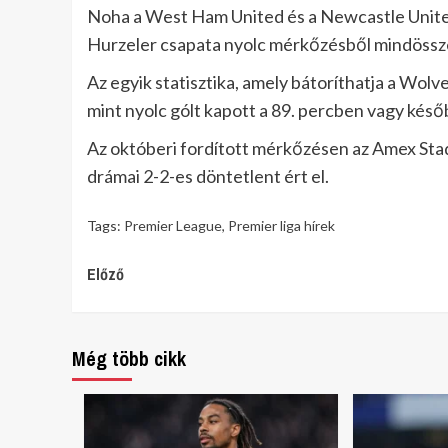
Noha a West Ham United és a Newcastle Unite
Hurzeler csapata nyolc mérkőzésből mindössze
Az egyik statisztika, amely bátoríthatja a Wo
mint nyolc gólt kapott a 89. percben vagy kés
Az októberi fordított mérkőzésen az Amex Stadi
drámai 2-2-es döntetlent ért el.
Tags:
Premier League
,
Premier liga hírek
Continue
Előző
Reading
Még több cikk