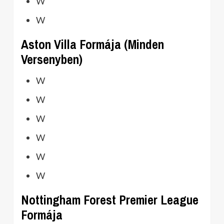
W
W
Aston Villa Formája (Minden
Versenyben)
W
W
W
W
W
W
Nottingham Forest Premier League
Formája