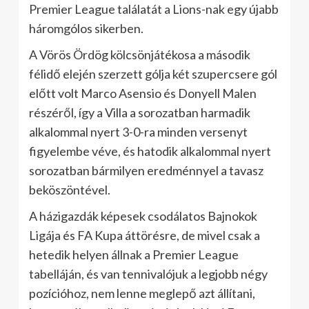
Premier League találatát a Lions-nak egy újabb
háromgólos sikerben.
A Vörös Ördög kölcsönjátékosa a második
félidő elején szerzett gólja két szupercsere gól
előtt volt Marco Asensio és Donyell Malen
részéről, így a Villa a sorozatban harmadik
alkalommal nyert 3-0-ra minden versenyt
figyelembe véve, és hatodik alkalommal nyert
sorozatban bármilyen eredménnyel a tavasz
beköszöntével.
A házigazdák képesek csodálatos Bajnokok
Ligája és FA Kupa áttörésre, de mivel csak a
hetedik helyen állnak a Premier League
tabelláján, és van tennivalójuk a legjobb négy
pozícióhoz, nem lenne meglepő azt állítani,