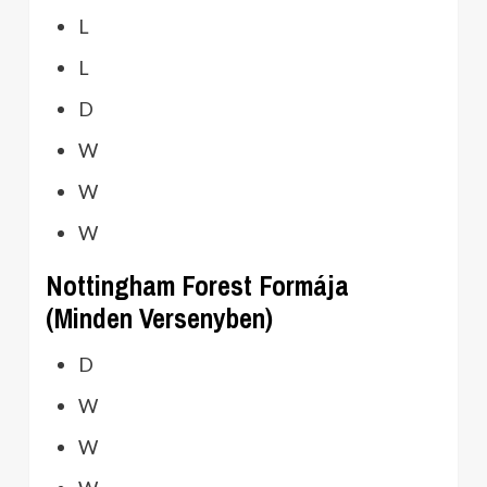
L
L
D
W
W
W
Nottingham Forest Formája
(Minden Versenyben)
D
W
W