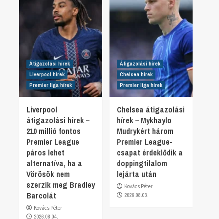
Átigazolási hírek
Átigazolási hírek
Liverpool hírek
Chelsea hírek
Premier liga hírek
Premier liga hírek
Liverpool
Chelsea átigazolási
átigazolási hírek –
hírek – Mykhaylo
210 millió fontos
Mudrykért három
Premier League
Premier League-
páros lehet
csapat érdeklődik a
alternatíva, ha a
doppingtilalom
Vörösök nem
lejárta után
szerzik meg Bradley
Kovács Péter
Barcolát
2026.08.03.
Kovács Péter
2026.08.04.