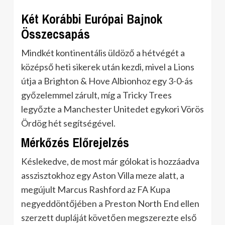
Két Korábbi Európai Bajnok
Összecsapás
Mindkét kontinentális üldöző a hétvégét a
középső heti sikerek után kezdi, mivel a Lions
útja a Brighton & Hove Albionhoz egy 3-0-ás
győzelemmel zárult, míg a Tricky Trees
legyőzte a Manchester Unitedet egykori Vörös
Ördög hét segítségével.
Mérkőzés Előrejelzés
Késlekedve, de most már gólokat is hozzáadva
asszisztokhoz egy Aston Villa meze alatt, a
megújult Marcus Rashford az FA Kupa
negyeddöntőjében a Preston North End ellen
szerzett dupláját követően megszerezte első