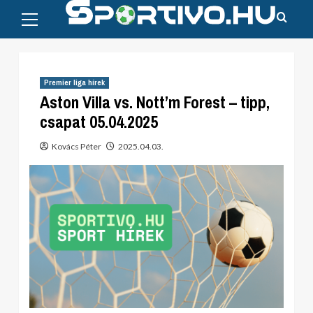
Primary
Skip
Menu
to
content
Premier liga hírek
Aston Villa vs. Nott’m Forest – tipp,
csapat 05.04.2025
Kovács Péter
2025.04.03.