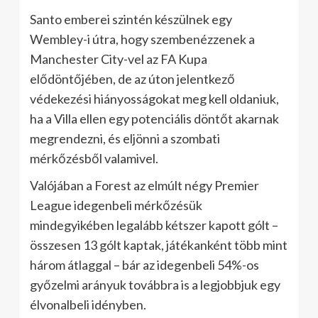
Santo emberei szintén készülnek egy
Wembley-i útra, hogy szembenézzenek a
Manchester City-vel az FA Kupa
elődöntőjében, de az úton jelentkező
védekezési hiányosságokat meg kell oldaniuk,
ha a Villa ellen egy potenciális döntőt akarnak
megrendezni, és eljönni a szombati
mérkőzésből valamivel.
Valójában a Forest az elmúlt négy Premier
League idegenbeli mérkőzésük
mindegyikében legalább kétszer kapott gólt –
összesen 13 gólt kaptak, játékanként több mint
három átlaggal – bár az idegenbeli 54%-os
győzelmi arányuk továbbra is a legjobbjuk egy
élvonalbeli idényben.