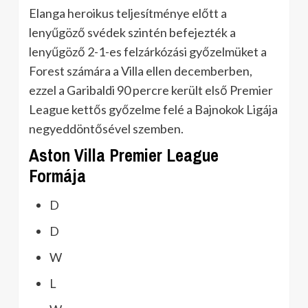
Elanga heroikus teljesítménye előtt a
lenyűgöző svédek szintén befejezték a
lenyűgöző 2-1-es felzárkózási győzelmüket a
Forest számára a Villa ellen decemberben,
ezzel a Garibaldi 90 percre került első Premier
League kettős győzelme felé a Bajnokok Ligája
negyeddöntősével szemben.
Aston Villa Premier League
Formája
D
D
W
L