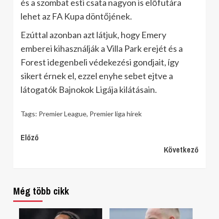
és a szombat esti csata nagyon is előfutára
lehet az FA Kupa döntőjének.
Ezúttal azonban azt látjuk, hogy Emery
emberei kihasználják a Villa Park erejét és a
Forest idegenbeli védekezési gondjait, így
sikert érnek el, ezzel enyhe sebet ejtve a
látogatók Bajnokok Ligája kilátásain.
Tags:
Premier League
,
Premier liga hírek
Continue
Előző
Következő
Reading
Még több cikk