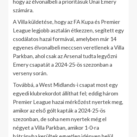
hogy az élvonalbeli a prioritásuk Unai Emery
számára.
A Villa küldetése, hogy az FA Kupa és Premier
League legjobb asztalán étkezzen, segített egy
csodálatos hazai formával, amelyben már 14
egyenes élvonalbeli meccsen veretlenek a Villa
Parkban, ahol csak az Arsenal tudta legyőzni
Emery csapatát a 2024-25-ös szezonban a
verseny során.
Továbbá, a West Midlands-i csapat most egy
egyedi klubrekordot állíthat fel; eddig három
Premier League hazai mérkőzést nyertek meg,
amikor az első gólt kapták a 2024-25-ös
szezonban, de soha nem nyertek még el
négyet a Villa Parkban, amikor 1-0-ra
hátrányba kerültek egyetlen idényen belül.