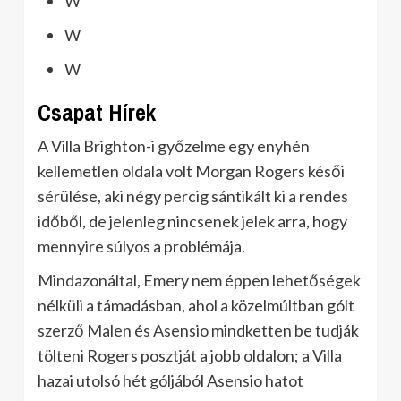
W
W
W
Csapat Hírek
A Villa Brighton-i győzelme egy enyhén
kellemetlen oldala volt Morgan Rogers késői
sérülése, aki négy percig sántikált ki a rendes
időből, de jelenleg nincsenek jelek arra, hogy
mennyire súlyos a problémája.
Mindazonáltal, Emery nem éppen lehetőségek
nélküli a támadásban, ahol a közelmúltban gólt
szerző Malen és Asensio mindketten be tudják
tölteni Rogers posztját a jobb oldalon; a Villa
hazai utolsó hét góljából Asensio hatot