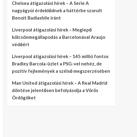
Chelsea átigazolási hírek – A Serie A
nagyágyúi érdeklődnek a háttérbe szorult
Benoit Badiashile iránt
Liverpool átigazolási hírek – Meglepő
kölcsönmegállapodás a Barcelonával Araujo
védőért
Liverpool átigazolási hírek – 145 millió fontos
Bradley Barcola-üzlet a PSG-vel nehéz, de
pozitív fejlemények a szélső megszerzésében
Man United átigazolási hírek – A Real Madrid
döntése jelentősen befolyásolja a Vörös
Ördögöket