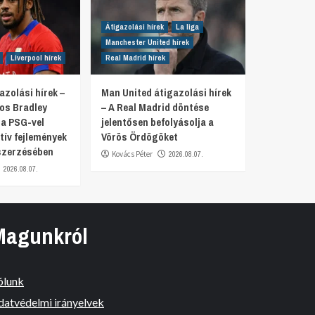
Átigazolási hírek
La liga
Manchester United hírek
Liverpool hírek
Real Madrid hírek
azolási hírek –
Man United átigazolási hírek
tos Bradley
– A Real Madrid döntése
 a PSG-vel
jelentősen befolyásolja a
tív fejlemények
Vörös Ördögöket
szerzésében
Kovács Péter
2026.08.07.
2026.08.07.
Magunkról
ólunk
datvédelmi irányelvek