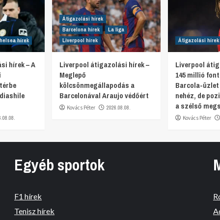
Átigazolási hírek
Barcelona hírek
La liga
helsea hírek
Liverpool hírek
Átigazolási hírek
si hírek – A
Liverpool átigazolási hírek –
Liverpool átig
i
Meglepő
145 millió fon
térbe
kölcsönmegállapodás a
Barcola-üzlet
diashile
Barcelonával Araujo védőért
nehéz, de pozi
a szélső meg
Kovács Péter
2026.08.08.
6.08.08.
Kovács Péter
Egyéb sportok
F1 hírek
R
Tenisz hírek
A