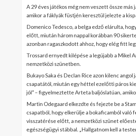
A 29 éves játékos még nem veszett össze más j
amikor a fáklyák füstjén keresztül jelezte a ki
Domenico Tedesco, a belga edző elárulta, hog
előtt, miután három nappal korábban 90 sikerte
azonban ragaszkodott ahhoz, hogy elég fitt leg
Trossard ernyedt kilépése a legújabb a Mikel Ar
nemzetközi szünetben.
Bukayo Saka és Declan Rice azon kilenc angol já
csapatától, miután egy héttel ezelőtti páros ki
jól” – figyelmeztette Arteta baljóslatúan, amik
Martin Odegaard elkezdte és fejezte be a Stamf
csapatból, hogy elkerülje a bokaficamból való 
visszatérése előtt, a nemzetközi szünet előestéj
egészségügyi stábbal. „Hallgatnom kell a testem