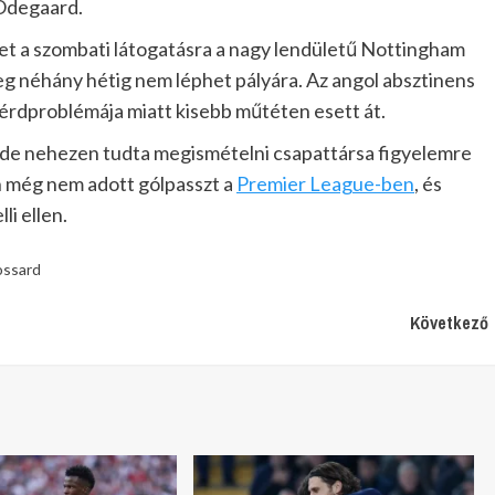
 Odegaard.
het a szombati látogatásra a nagy lendületű Nottingham
eg néhány hétig nem léphet pályára. Az angol absztinens
 térdproblémája miatt kisebb műtéten esett át.
 de nehezen tudta megismételni csapattársa figyelemre
n még nem adott gólpasszt a
Premier League-ben
, és
li ellen.
ossard
Következő