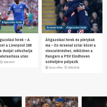
Átigazolási hírek
Arsenal hírek
Átigazolási hírek
gazolási hírek – A
Átigazolási hírek és pletykák
st a Liverpool 188
ma – Ex-Arsenal sztár közel a
os duóját célozhatja
visszatéréshez, miközben a
. elutasítása után
Rangers a PSV Eindhoven
szélsőjére pályázik
2026.08.07.
Kovács Péter
2026.08.06.