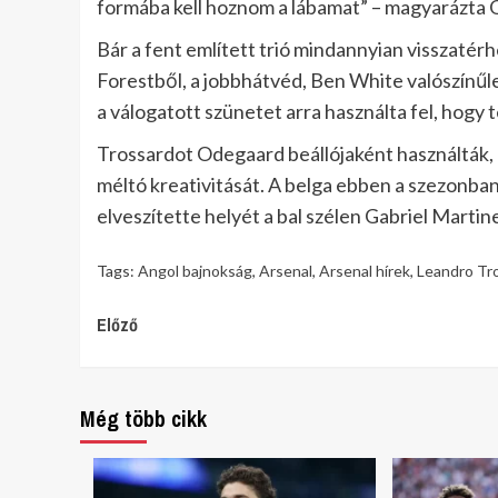
formába kell hoznom a lábamat” – magyarázta
Bár a fent említett trió mindannyian visszatér
Forestből, a jobbhátvéd, Ben White valószínűl
a válogatott szünetet arra használta fel, hogy
Trossardot Odegaard beállójaként használták,
méltó kreativitását. A belga ebben a szezonba
elveszítette helyét a bal szélen Gabriel Martinel
Tags:
Angol bajnokság
,
Arsenal
,
Arsenal hírek
,
Leandro Tr
Continue
Előző
Reading
Még több cikk