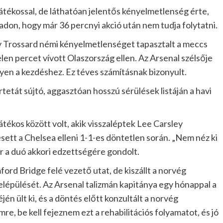
átékossal, de láthatóan jelentős kényelmetlenség érte,
spadon, hogy már 36 percnyi akció után nem tudja folytatni.
y Trossard némi kényelmetlenséget tapasztalt a meccs
len percet vívott Olaszország ellen. Az Arsenal szélsője
yen a kezdéshez. Ez téves számításnak bizonyult.
tetát sújtó, aggasztóan hosszú sérülések listáján a havi
tékos között volt, akik visszaléptek Lee Carsley
esett a Chelsea elleni 1-1-es döntetlen során. „Nem néz ki
or a duó akkori edzettségére gondolt.
ord Bridge felé vezető utat, de kiszállt a norvég
felépülését. Az Arsenal talizmán kapitánya egy hónappal a
én ült ki, és a döntés előtt konzultált a norvég
re, be kell fejeznem ezt a rehabilitációs folyamatot, és jó