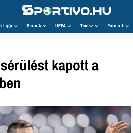
a Liga
Serie A
UEFA
Tenisz
Forma 1
sérülést kapott a
tben