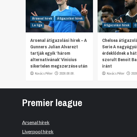
Arsenal hírek
Átigazolási hírek
La liga
Átigazolási hírek
C
Arsenal átigazolási hírek – A
Chelsea átigazolá
Gunners Julian Alvarezt
Serie A nagyágyú
tartják egyik ‘három
érdeklődnek a hát
alternatívának’ Vinicius
szorult Benoit Ba
sikertelen megszerzése után
iránt
Kovács Péter
2026.08.08.
Kovács Péter
202
Premier league
Arsenal hírek
Liverpool hírek