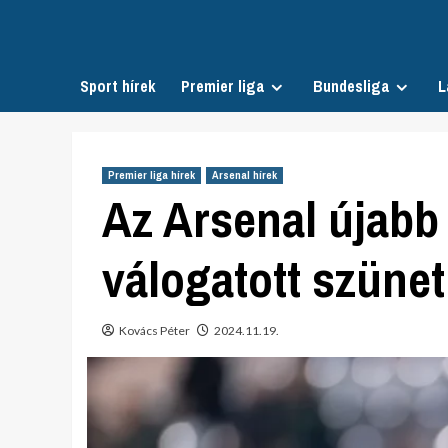
Skip
to
content
Sport hírek
Premier liga
Bundesliga
L
Premier liga hírek
Arsenal hírek
Az Arsenal újabb 
válogatott szüne
Kovács Péter
2024.11.19.