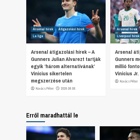
Arsenal hírek
Átigazolási hírek
Arsenal hírek
La liga
Liverpool hírek
Arsenal átigazolási hírek – A
Arsenal áti
Gunners Julian Alvarezt tartják
Gunners mo
egyik ‘három alternatívának’
millió font
Vinicius sikertelen
Vinicius Jr
megszerzése után
Kovács Péter
Kovács Péter
2026.08.08.
Erről maradhattál le