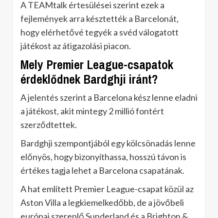
A TEAMtalk értesülései szerint ezek a
fejlemények arra késztették a Barcelonát,
hogy elérhetővé tegyék a svéd válogatott
játékost az átigazolási piacon.
Mely Premier League-csapatok
érdeklődnek Bardghji iránt?
A jelentés szerint a Barcelona kész lenne eladni
a játékost, akit mintegy 2 millió fontért
szerződtettek.
Bardghji szempontjából egy kölcsönadás lenne
előnyös, hogy bizonyíthassa, hosszú távon is
értékes tagja lehet a Barcelona csapatának.
A hat említett Premier League-csapat közül az
Aston Villa a legkiemelkedőbb, de a jövőbeli
európai szereplő Sunderland és a Brighton &