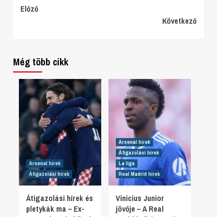
Continue
Előző
Következő
Reading
Még több cikk
Arsenal hírek
Átigazolási hírek
Arsenal hírek
La liga
Átigazolási hírek
Real Madrid hírek
Átigazolási hírek és
Vinicius Junior
pletykák ma – Ex-
jövője – A Real