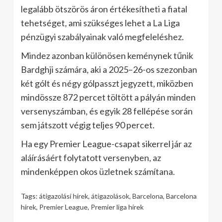
legalább ötszörös áron értékesítheti a fiatal
tehetséget, ami szükséges lehet a La Liga
pénzügyi szabályainak való megfeleléshez.
Mindez azonban különösen keménynek tűnik
Bardghji számára, aki a 2025–26-os szezonban
két gólt és négy gólpasszt jegyzett, miközben
mindössze 872 percet töltött a pályán minden
versenyszámban, és egyik 28 fellépése során
sem játszott végig teljes 90 percet.
Ha egy Premier League-csapat sikerrel jár az
aláírásáért folytatott versenyben, az
mindenképpen okos üzletnek számítana.
Tags:
átigazolási hírek
,
átigazolások
,
Barcelona
,
Barcelona
hírek
,
Premier League
,
Premier liga hírek