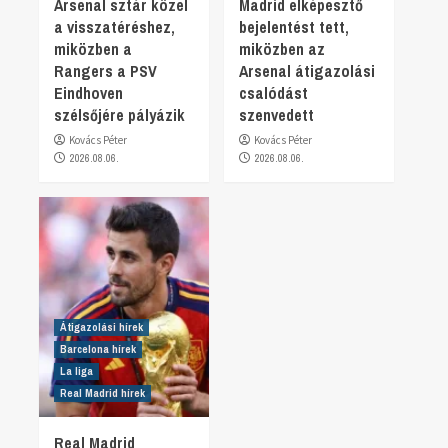
Arsenal sztár közel
Madrid elképesztő
a visszatéréshez,
bejelentést tett,
miközben a
miközben az
Rangers a PSV
Arsenal átigazolási
Eindhoven
csalódást
szélsőjére pályázik
szenvedett
Kovács Péter
Kovács Péter
2026.08.06.
2026.08.06.
Átigazolási hírek
Barcelona hírek
La liga
Real Madrid hírek
Real Madrid