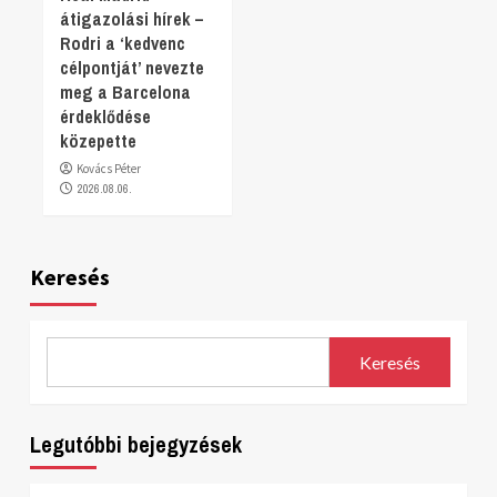
átigazolási hírek –
Rodri a ‘kedvenc
célpontját’ nevezte
meg a Barcelona
érdeklődése
közepette
Kovács Péter
2026.08.06.
Keresés
Keresés
Legutóbbi bejegyzések