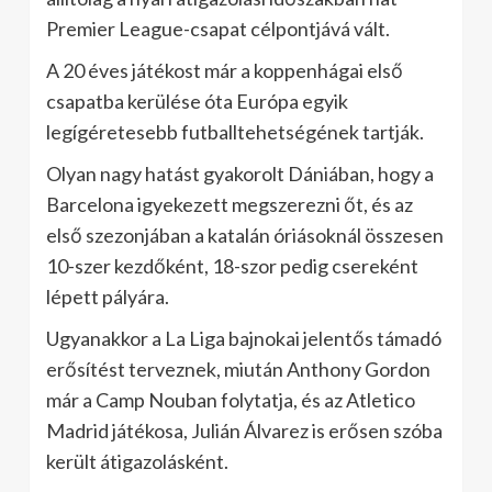
Premier League-csapat célpontjává vált.
A 20 éves játékost már a koppenhágai első
csapatba kerülése óta Európa egyik
legígéretesebb futballtehetségének tartják.
Olyan nagy hatást gyakorolt Dániában, hogy a
Barcelona igyekezett megszerezni őt, és az
első szezonjában a katalán óriásoknál összesen
10-szer kezdőként, 18-szor pedig csereként
lépett pályára.
Ugyanakkor a La Liga bajnokai jelentős támadó
erősítést terveznek, miután Anthony Gordon
már a Camp Nouban folytatja, és az Atletico
Madrid játékosa, Julián Álvarez is erősen szóba
került átigazolásként.