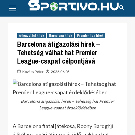
Primary
Skip
Menu
to
content
Átigazolási hírek
Barcelona hírek
Premier liga hírek
Barcelona átigazolási hírek –
Tehetség válhat hat Premier
League-csapat célpontjává
Kovács Péter
2026.06.03.
Barcelona átigazolási hírek – Tehetség hat Premier
League-csapat érdeklődésében
A Barcelona fiatal játékosa, Roony Bardghji
állítólag a nyári átigazolási időszakban hat