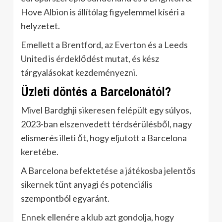
Hove Albion is állítólag figyelemmel kíséri a
helyzetet.
Emellett a Brentford, az Everton és a Leeds
United is érdeklődést mutat, és kész
tárgyalásokat kezdeményezni.
Üzleti döntés a Barcelonától?
Mivel Bardghji sikeresen felépült egy súlyos,
2023-ban elszenvedett térdsérülésből, nagy
elismerés illeti őt, hogy eljutott a Barcelona
keretébe.
A Barcelona befektetése a játékosba jelentős
sikernek tűnt anyagi és potenciális
szempontból egyaránt.
Ennek ellenére a klub azt gondolja, hogy