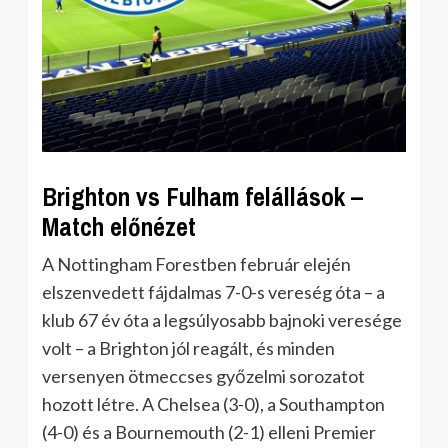
Brighton vs Fulham felállások –
Match előnézet
A Nottingham Forestben február elején
elszenvedett fájdalmas 7-0-s vereség óta – a
klub 67 év óta a legsúlyosabb bajnoki veresége
volt – a Brighton jól reagált, és minden
versenyen ötmeccses győzelmi sorozatot
hozott létre. A Chelsea (3-0), a Southampton
(4-0) és a Bournemouth (2-1) elleni Premier