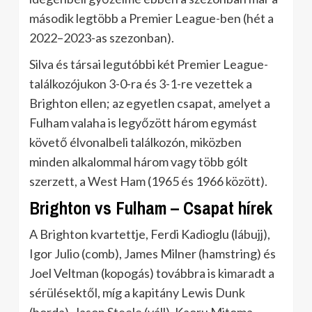
második legtöbb a Premier League-ben (hét a
2022–2023-as szezonban).
Silva és társai legutóbbi két Premier League-
találkozójukon 3-0-ra és 3-1-re vezettek a
Brighton ellen; az egyetlen csapat, amelyet a
Fulham valaha is legyőzött három egymást
követő élvonalbeli találkozón, miközben
minden alkalommal három vagy több gólt
szerzett, a West Ham (1965 és 1966 között).
Brighton vs Fulham – Csapat hírek
A Brighton kvartettje, Ferdi Kadioglu (lábujj),
Igor Julio (comb), James Milner (hamstring) és
Joel Veltman (kopogás) továbbra is kimaradt a
sérülésektől, míg a kapitány Lewis Dunk