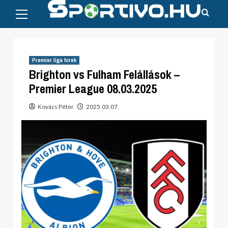
Primary
Skip
Menu
to
content
Premier liga hírek
Brighton vs Fulham Felállások –
Premier League 08.03.2025
Kovács Péter
2025.03.07.