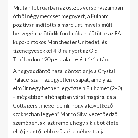
Miután februárban az összes versenyszámban
ötből négy meccset megnyert, a Fulham
pozitívan indította a márciust, mivel a múlt
hétvégén az ötödik fordulóban kiütötte az FA-
kupa-birtokos Manchester Unitedet, és
tizenegyesekkel 4-3-ra nyert az Old
Traffordon 120 perc alatt elért 1-1 után.
A negyeddöntő hazai döntetlenje a Crystal
Palace-szal – az egyetlen csapat, amely az
elmúlt négy hétben legyőzte a Fulhamet (2–0)
– még ebben a hónapban várat magára, és a
Cottagers „megérdemli, hogy a következő
szakaszban legyen” Marco Silva vezetőedző
szemében, aki azt reméli, hogy a klubot élete
első jelentősebb ezüstéreméhez tudja