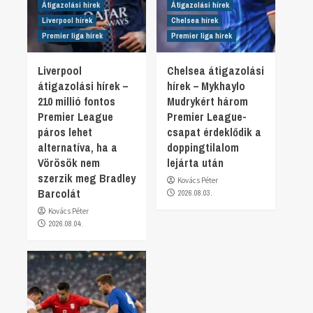
Átigazolási hírek
Átigazolási hírek
Liverpool hírek
Chelsea hírek
Premier liga hírek
Premier liga hírek
Liverpool
Chelsea átigazolási
átigazolási hírek –
hírek – Mykhaylo
210 millió fontos
Mudrykért három
Premier League
Premier League-
páros lehet
csapat érdeklődik a
alternatíva, ha a
doppingtilalom
Vörösök nem
lejárta után
szerzik meg Bradley
Kovács Péter
Barcolát
2026.08.03.
Kovács Péter
2026.08.04.