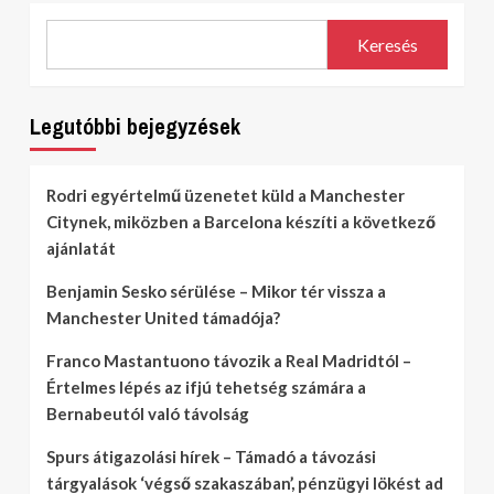
Keresés
Legutóbbi bejegyzések
Rodri egyértelmű üzenetet küld a Manchester
Citynek, miközben a Barcelona készíti a következő
ajánlatát
Benjamin Sesko sérülése – Mikor tér vissza a
Manchester United támadója?
Franco Mastantuono távozik a Real Madridtól –
Értelmes lépés az ifjú tehetség számára a
Bernabeutól való távolság
Spurs átigazolási hírek – Támadó a távozási
tárgyalások ‘végső szakaszában’, pénzügyi lökést ad