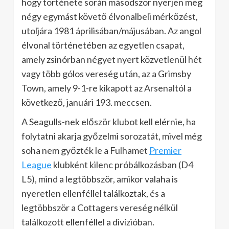
hogy története során másodszor nyerjen meg
négy egymást követő élvonalbeli mérkőzést,
utoljára 1981 áprilisában/májusában. Az angol
élvonal történetében az egyetlen csapat,
amely zsinórban négyet nyert közvetlenül hét
vagy több gólos vereség után, az a Grimsby
Town, amely 9-1-re kikapott az Arsenaltól a
következő, januári 193. meccsen.
A Seagulls-nek először klubot kell elérnie, ha
folytatni akarja győzelmi sorozatát, mivel még
soha nem győzték le a Fulhamet
Premier
League
klubként kilenc próbálkozásban (D4
L5), mind a legtöbbször, amikor valaha is
nyeretlen ellenféllel találkoztak, és a
legtöbbször a Cottagers vereség nélkül
találkozott ellenféllel a divízióban.