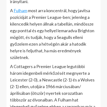
irányítani.
A
Fulham
most arra koncentrál, hogy javítsa
pozícióját a Premier League-ben; jelenleg a
kilencedik helyen állnak a tabellán, mindössze
egy ponttal és egy hellyel lemaradva Brighton
mögött, és tudják, hogy a Seagulls elleni
győzelem ezen a hétvégén akár a hatodik
helyre is feljuthat, ha más eredmények
születnek.
A Cottagers a Premier League legutóbbi
három idegenbeli mérkőzését megnyerte a
Leicester (2-0), a Newcastle (2-1) és a Wolves
(2-1) ellen, utoljára 1966 márciusában/
áprilisában (ötször) nyertek sorozatban
többször az élvonalban. A Fulham hat
idegenbeli győzelme ebben a szezonban már a