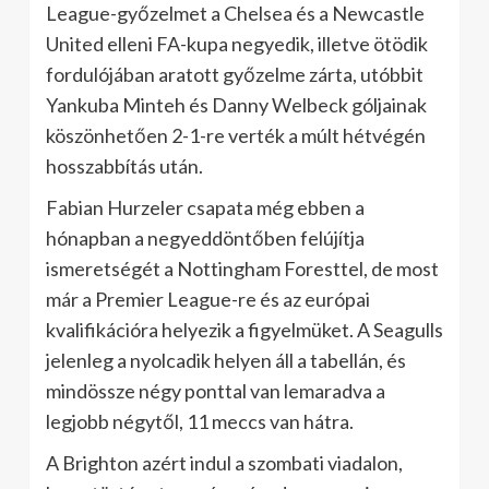
League-győzelmet a Chelsea és a Newcastle
United elleni FA-kupa negyedik, illetve ötödik
fordulójában aratott győzelme zárta, utóbbit
Yankuba Minteh és Danny Welbeck góljainak
köszönhetően 2-1-re verték a múlt hétvégén
hosszabbítás után.
Fabian Hurzeler csapata még ebben a
hónapban a negyeddöntőben felújítja
ismeretségét a Nottingham Foresttel, de most
már a Premier League-re és az európai
kvalifikációra helyezik a figyelmüket. A Seagulls
jelenleg a nyolcadik helyen áll a tabellán, és
mindössze négy ponttal van lemaradva a
legjobb négytől, 11 meccs van hátra.
A Brighton azért indul a szombati viadalon,