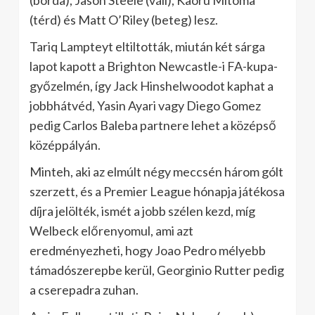
(borda), Jason Steele (váll), Kaoru Mitoma
(térd) és Matt O’Riley (beteg) lesz.
Tariq Lampteyt eltiltották, miután két sárga
lapot kapott a Brighton Newcastle-i FA-kupa-
győzelmén, így Jack Hinshelwoodot kaphat a
jobbhátvéd, Yasin Ayari vagy Diego Gomez
pedig Carlos Baleba partnere lehet a középső
középpályán.
Minteh, aki az elmúlt négy meccsén három gólt
szerzett, és a Premier League hónapja játékosa
díjra jelölték, ismét a jobb szélen kezd, míg
Welbeck előrenyomul, ami azt
eredményezheti, hogy Joao Pedro mélyebb
támadószerepbe kerül, Georginio Rutter pedig
a cserepadra zuhan.