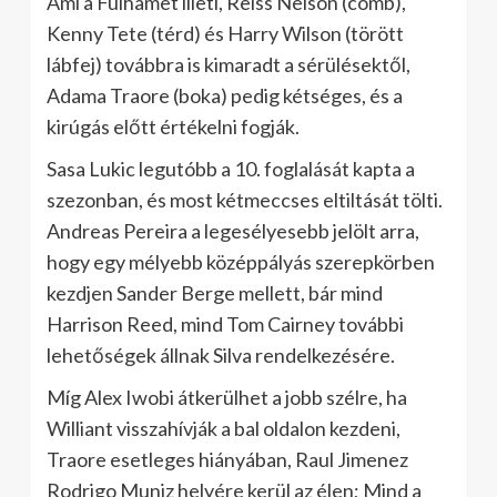
Ami a Fulhamet illeti, Reiss Nelson (comb),
Kenny Tete (térd) és Harry Wilson (törött
lábfej) továbbra is kimaradt a sérülésektől,
Adama Traore (boka) pedig kétséges, és a
kirúgás előtt értékelni fogják.
Sasa Lukic legutóbb a 10. foglalását kapta a
szezonban, és most kétmeccses eltiltását tölti.
Andreas Pereira a legesélyesebb jelölt arra,
hogy egy mélyebb középpályás szerepkörben
kezdjen Sander Berge mellett, bár mind
Harrison Reed, mind Tom Cairney további
lehetőségek állnak Silva rendelkezésére.
Míg Alex Iwobi átkerülhet a jobb szélre, ha
Williant visszahívják a bal oldalon kezdeni,
Traore esetleges hiányában, Raul Jimenez
Rodrigo Muniz helyére kerül az élen; Mind a