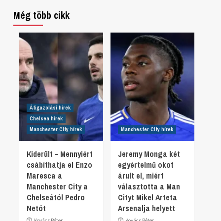
Még több cikk
Átigazolási hírek
Chelsea hírek
Manchester City hírek
Manchester City hírek
Kiderült – Mennyiért
Jeremy Monga két
csábíthatja el Enzo
egyértelmű okot
Maresca a
árult el, miért
Manchester City a
választotta a Man
Chelseától Pedro
Cityt Mikel Arteta
Netót
Arsenalja helyett
Kovács Péter
Kovács Péter