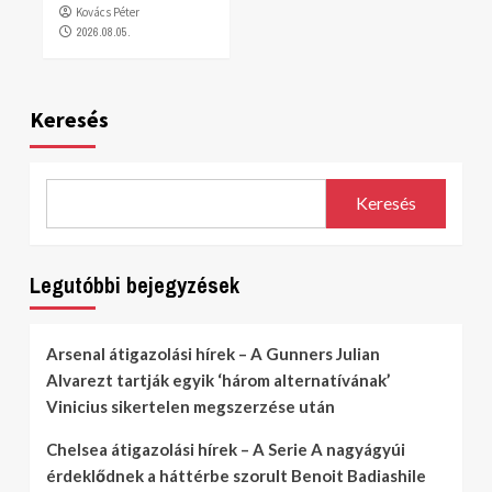
Kovács Péter
2026.08.05.
Keresés
Keresés
Legutóbbi bejegyzések
Arsenal átigazolási hírek – A Gunners Julian
Alvarezt tartják egyik ‘három alternatívának’
Vinicius sikertelen megszerzése után
Chelsea átigazolási hírek – A Serie A nagyágyúi
érdeklődnek a háttérbe szorult Benoit Badiashile