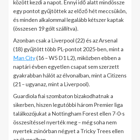
között kezdi a napot. Ennyi idő alatt mindössze
egy pontot gyűjtöttek az előző hét meccsükön,
és minden alkalommal legalább kétszer kaptak
(összesen 19 gólt szállítva).
Azonban csak a Liverpool (22) és az Arsenal
(18) gyűjtött több PL-pontot 2025-ben, mint a
Man City
(16 – W5 D1 L2), miközben ebben a
naptári évben egyetlen csapat sem szerzett
gyakrabban hálót az élvonalban, mint a Citizens
(21 – ugyanaz, mint a Liverpool).
Guardiola fiai szombaton bizakodhatnak a
sikerben, hiszen legutóbbi három Premier liga
találkozójukat a Nottingham Forest ellen 7-0-s
összesítéssel nyerték meg – még soha nem
nyertek zsinórban négyet a Tricky Trees ellen
az élvonalban.