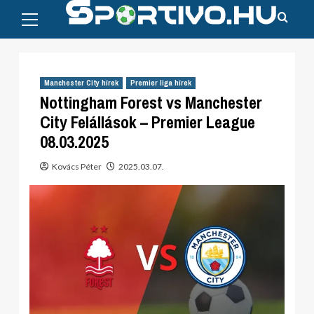
Primary
Skip
Menu
to
content
Manchester City hírek
Premier liga hírek
Nottingham Forest vs Manchester
City Felállások – Premier League
08.03.2025
Kovács Péter
2025.03.07.