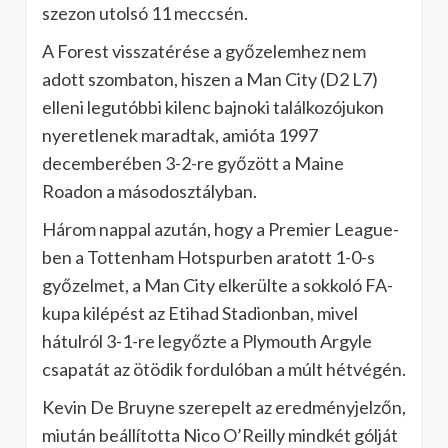
szezon utolsó 11 meccsén.
A Forest visszatérése a győzelemhez nem
adott szombaton, hiszen a Man City (D2 L7)
elleni legutóbbi kilenc bajnoki találkozójukon
nyeretlenek maradtak, amióta 1997
decemberében 3-2-re győzött a Maine
Roadon a másodosztályban.
Három nappal azután, hogy a Premier League-
ben a Tottenham Hotspurben aratott 1-0-s
győzelmet, a Man City elkerülte a sokkoló FA-
kupa kilépést az Etihad Stadionban, mivel
hátulról 3-1-re legyőzte a Plymouth Argyle
csapatát az ötödik fordulóban a múlt hétvégén.
Kevin De Bruyne szerepelt az eredményjelzőn,
miután beállította Nico O’Reilly mindkét gólját