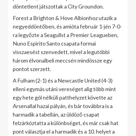
döntetlent játszottak a City Groundon.
Forest a Brighton & Hove Albionhoz utazik a
negyeddöntőben, és amióta február 1-jén 7-0-
ra legyőzte a Seagullst a Premier Leagueben,
Nuno Espirito Santo csapata formai
visszaesést szenvedett, mivel a legutóbbi
három élvonalbeli meccsén mindössze egy
pontot szerzett.
A Fulham (2-1) és a Newcastle United (4-3)
elleni egymás utáni vereséget alig több mint
egy hete gól nélküli patthelyzet követte az
Arsenallal hazai pályán, és bár továbbra is a
harmadik a tabellán, az üldöző csapat
felzárkóztatta a különbséget, és már csak hat
pont választja el a harmadik és a 10. helyet a