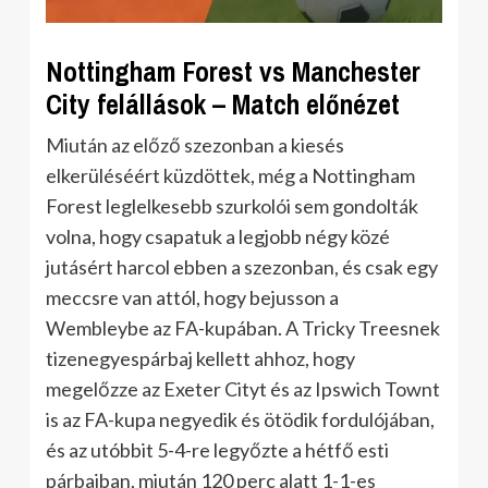
Nottingham Forest vs Manchester
City felállások – Match előnézet
Miután az előző szezonban a kiesés
elkerüléséért küzdöttek, még a Nottingham
Forest leglelkesebb szurkolói sem gondolták
volna, hogy csapatuk a legjobb négy közé
jutásért harcol ebben a szezonban, és csak egy
meccsre van attól, hogy bejusson a
Wembleybe az FA-kupában. A Tricky Treesnek
tizenegyespárbaj kellett ahhoz, hogy
megelőzze az Exeter Cityt és az Ipswich Townt
is az FA-kupa negyedik és ötödik fordulójában,
és az utóbbit 5-4-re legyőzte a hétfő esti
párbajban, miután 120 perc alatt 1-1-es