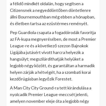
a félidő mindkét oldalán, hogy segítsen a
Citizensnek a negyeddöntőben döntetlenre
állni Bournemouthban még ebben a hónapban,
és életben tartsa az ezüstérmes reményét.
Pep Guardiola csapata a fogadóirodák favoritja
az FA-kupa megnyerésében, de most a Premier
League-re és a következő szezon Bajnokok
Ligájába jutásért vívott harcra helyezik a
hangsúlyt; megszilárdíthatják helyüket a
legjobb négy között, és garantáltan a harmadik
helyen zárják a hétvégét, ha a szombati korai
kezdőrúgásban legyőzik Forestet.
A Man City City Ground-ra tett kirándulása a
nyolcadik Premier League-meccsét jelenti,
amelyen november eleje óta a legjobb négy