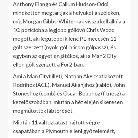
Anthony Elanga és Callum Hudson-Odoi
mindketten megtartják a helyüket a széleken,
míg Morgan Gibbs-White-nak vissza kell állnia a
10. pozícióba a legjobb góllövő Chris Wood
mögött, aki legutóbbi kilenc PL-meccsén 11
gólt szerzett (nyolc gól, három gólpassz), és
egyben az egyetlen játékos, aki a Man2 City
ellen gólt szerzett a For2-ban.
Ami a Man Cityt illeti, Nathan Ake csatlakozott
Rodrihoz (ACL), Manuel Akanjihoz (rabló), John
Stoneshoz (comb) és Oscar Bobbhoz (fitnesz) a
kezelőszobában, miután a hét elején sikeresen
megműtötték lábtörését.
Miután 11 változtatást hajtott végre
csapatában a Plymouth elleni győzelemért,