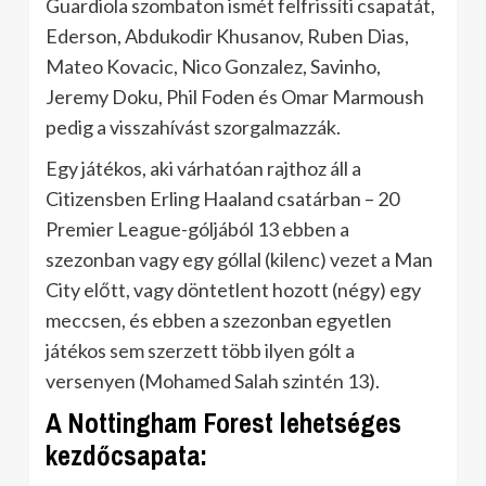
Guardiola szombaton ismét felfrissíti csapatát,
Ederson, Abdukodir Khusanov, Ruben Dias,
Mateo Kovacic, Nico Gonzalez, Savinho,
Jeremy Doku, Phil Foden és Omar Marmoush
pedig a visszahívást szorgalmazzák.
Egy játékos, aki várhatóan rajthoz áll a
Citizensben Erling Haaland csatárban – 20
Premier League-góljából 13 ebben a
szezonban vagy egy góllal (kilenc) vezet a Man
City előtt, vagy döntetlent hozott (négy) egy
meccsen, és ebben a szezonban egyetlen
játékos sem szerzett több ilyen gólt a
versenyen (Mohamed Salah szintén 13).
A Nottingham Forest lehetséges
kezdőcsapata: