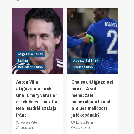
Átigazolási hírek
La liga
Átigazolási hírek
Real Madrid hírek
Chelsea hírek
Aston Villa
Chelsea átigazolási
átigazolási hírek –
hírek – A volt
Unai Emery váratlan
menedzser
érdeklődést mutat a
menekülőutat kínál
Real Madrid sztárja
a Blues mellőzött
iránt
játékosának?
Kovács Péter
Kovács Péter
2026.08.10.
2026.08.10.