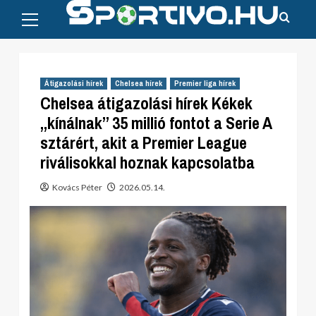
Primary
Skip
Menu
to
content
Átigazolási hírek
Chelsea hírek
Premier liga hírek
Chelsea átigazolási hírek Kékek
„kínálnak” 35 millió fontot a Serie A
sztárért, akit a Premier League
riválisokkal hoznak kapcsolatba
Kovács Péter
2026.05.14.