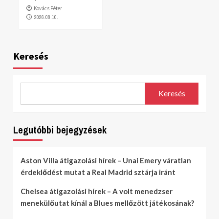
Kovács Péter
2026.08.10.
Keresés
Keresés
Legutóbbi bejegyzések
Aston Villa átigazolási hírek – Unai Emery váratlan
érdeklődést mutat a Real Madrid sztárja iránt
Chelsea átigazolási hírek – A volt menedzser
menekülőutat kínál a Blues mellőzött játékosának?