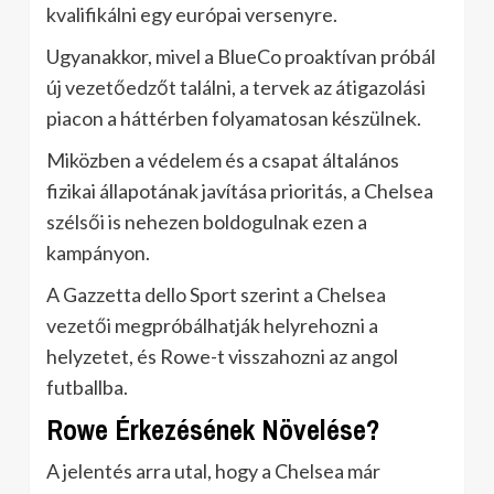
kvalifikálni egy európai versenyre.
Ugyanakkor, mivel a BlueCo proaktívan próbál
új vezetőedzőt találni, a tervek az átigazolási
piacon a háttérben folyamatosan készülnek.
Miközben a védelem és a csapat általános
fizikai állapotának javítása prioritás, a Chelsea
szélsői is nehezen boldogulnak ezen a
kampányon.
A Gazzetta dello Sport szerint a Chelsea
vezetői megpróbálhatják helyrehozni a
helyzetet, és Rowe-t visszahozni az angol
futballba.
Rowe Érkezésének Növelése?
A jelentés arra utal, hogy a Chelsea már