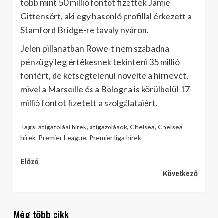
több mint 50 millió fontot fizettek Jamie
Gittensért, aki egy hasonló profillal érkezett a
Stamford Bridge-re tavaly nyáron.
Jelen pillanatban Rowe-t nem szabadna
pénzügyileg értékesnek tekinteni 35 millió
fontért, de kétségtelenül növelte a hírnevét,
mivel a Marseille és a Bologna is körülbelül 17
millió fontot fizetett a szolgálataiért.
Tags:
átigazolási hírek
,
átigazolások
,
Chelsea
,
Chelsea
hírek
,
Premier League
,
Premier liga hírek
Continue
Előző
Következő
Reading
Még több cikk