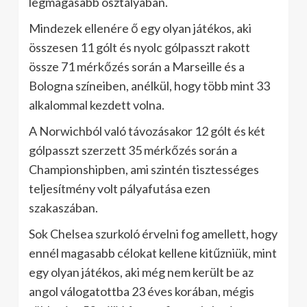
legmagasabb osztályában.
Mindezek ellenére ő egy olyan játékos, aki
összesen 11 gólt és nyolc gólpasszt rakott
össze 71 mérkőzés során a Marseille és a
Bologna színeiben, anélkül, hogy több mint 33
alkalommal kezdett volna.
A Norwichból való távozásakor 12 gólt és két
gólpasszt szerzett 35 mérkőzés során a
Championshipben, ami szintén tisztességes
teljesítmény volt pályafutása ezen
szakaszában.
Sok Chelsea szurkoló érvelni fog amellett, hogy
ennél magasabb célokat kellene kitűzniük, mint
egy olyan játékos, aki még nem került be az
angol válogatottba 23 éves korában, mégis